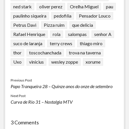
ned stark
oliver perez
Orelha Miguel
pau
paulinho siqueira
pedofilia
Pensador Louco
Petrus Davi
Pizza ruim
que delicia
Rafael Henrique
rola
salompas
senhor A
suco de laranja
terry crews
thiago miro
thor
toscochanchada
trova na taverna
Uxo
vinicius
wesley zoppe
xorume
Previous Post
Papo Tranqueira 28 – Quinze anos do onze de setembro
Next Post
Curva de Rio 31 – Nostalgia MTV
3 Comments