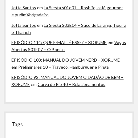
Jotta Santos
em
La Siesta s01e01 – Rosbife, café gourmet
e pudimXbrigadeiro
Jotta Santos
em
La Siesta S03E04 – Suco de Laranja, Tiquira
e Thaineh
EPISÓDIO 114: QUE E-MAIL É ESSE? – XORUME
em
Vagas
Abertas S01E07 – O Bonito
EPISÓDIO 103: MANUAL DO JOVEM NERD – XORUME
em
Preliminares 10 – Traveco, Hambúrguer e Pinga
EPISÓDIO 92: MANUAL DO JOVEM CIDADÃO DE BEM –
XORUME
em
Curva de Rio 40 – Relacionamentos
Tags