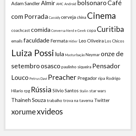
bolsonaro
Café
Almir
Adam Sandler
AMC
Android
Cinema
com Porrada
cerveja
china
Cassidy
Curitiba
comida
coachcast
copa
Conversa Nerd e Geek
faculdade
Fermata
Leo Oliveira
emails
Los Chicos
Hitler
Luiza Possi
onze de
lula
Neymar
Masturbação
setembro
osasco
Pensador
paulinho siqueira
Preacher
Louco
Pregador
ripa
Rodrigo
Petrus Davi
Rússia
Silvio Santos
Hilario
rpg
star wars
Stalin
Thaineh Souza
Twitter
trabalho
trova na taverna
xvideos
xorume