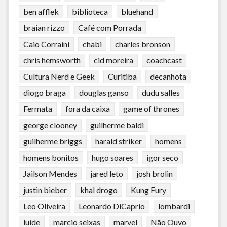
ben afflek
biblioteca
bluehand
braian rizzo
Café com Porrada
Caio Corraini
chabi
charles bronson
chris hemsworth
cid moreira
coachcast
Cultura Nerd e Geek
Curitiba
decanhota
diogo braga
douglas ganso
dudu salles
Fermata
fora da caixa
game of thrones
george clooney
guilherme baldi
guilherme briggs
harald striker
homens
homens bonitos
hugo soares
igor seco
Jailson Mendes
jared leto
josh brolin
justin bieber
khal drogo
Kung Fury
Leo Oliveira
Leonardo DiCaprio
lombardi
luide
marcio seixas
marvel
Não Ouvo