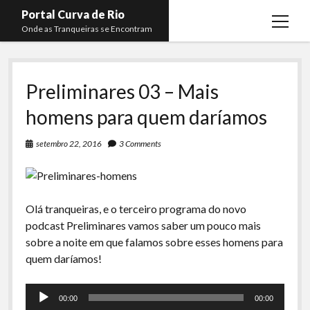
Portal Curva de Rio
open
Onde as Tranqueiras se Encontram
menu
Podcasts
open
menu
Preliminares 03 – Mais
Membros
Curva de Rio
open
menu
homens para quem daríamos
Curva Belas Artes
Almir Ribeiro
twitter
facebook
instagram
youtube
rss
email
telegram
Curva Classics
Felype Silva
setembro 22, 2016
3 Comments
Komos
Lucas Oliveira
La Siesta Podcast
Kaique Xavier
Olá tranqueiras, e o terceiro programa do novo
Boca do Lixo
Mateus Mantoan
podcast Preliminares vamos saber um pouco mais
Rachão na Beira do RIo
sobre a noite em que falamos sobre esses homens para
Rafael Almeida
quem daríamos!
Arquivo CDR
Tocador
Papo Tranqueira
00:00
00:00
de