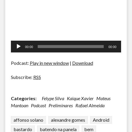
Tocador
00:00
00:00
de
áudio
Podcast:
Play in new window
|
Download
Subscribe:
RSS
Categories:
Felype Silva
Kaique Xavier
Mateus
Mantoan
Podcast
Preliminares
Rafael Almeida
affonso solano
alexandre gomes
Android
bastardo
batendo na panela
bem