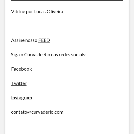
A Ripa É a Lei
áudio
Vitrine por Lucas Oliveira
Especiais
Preliminares
Assine nosso
FEED
Siga o Curva de Rio nas redes sociais:
Facebook
Twitter
Instagram
contato@curvaderio.com