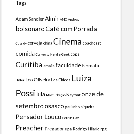
Tags
Almir
Adam Sandler
AMC
Android
bolsonaro
Café com Porrada
Cinema
cerveja
china
coachcast
Cassidy
comida
copa
Conversa Nerd e Geek
Curitiba
faculdade
Fermata
emails
Luiza
Leo Oliveira
Los Chicos
Hitler
Possi
onze de
lula
Neymar
Masturbação
setembro
osasco
paulinho siqueira
Pensador Louco
Petrus Davi
Preacher
Pregador
ripa
Rodrigo Hilario
rpg