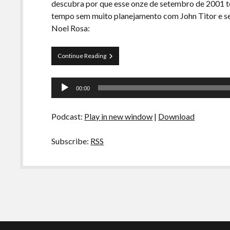
descubra por que esse onze de setembro de 2001 tem
tempo sem muito planejamento com John Titor e s
Noel Rosa:
Curva
Continue Reading
de
Rio
Tocador
04
00:00
–
de
Teorias
áudio
da
Podcast:
Play in new window
|
Download
Conspiração
Subscribe:
RSS