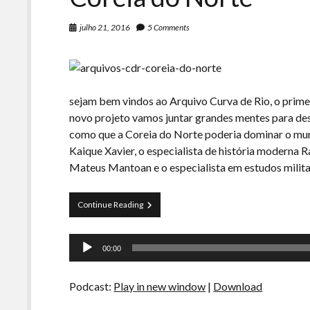
julho 21, 2016
5 Comments
sejam bem vindos ao Arquivo Curva de Rio, o prim
novo projeto vamos juntar grandes mentes para d
como que a Coreia do Norte poderia dominar o m
Kaique Xavier, o especialista de história moderna 
Mateus Mantoan e o especialista em estudos milita
Arquivos
Continue Reading
CDR
01-
Tocador
Dominação
00:00
Global
de
pela
áudio
Coreia
Podcast:
Play in new window
|
Download
do
Norte