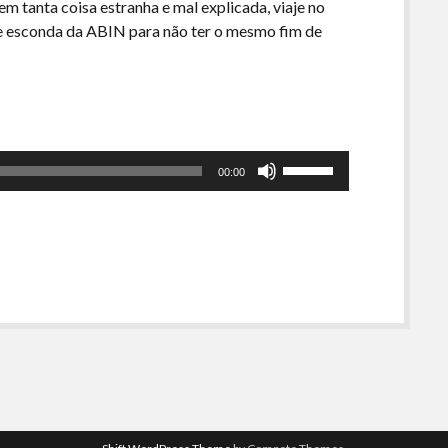
 tanta coisa estranha e mal explicada, viaje no
e esconda da ABIN para não ter o mesmo fim de
Use
00:00
as
setas
para
cima
ou
para
baixo
para
aumentar
ou
diminuir