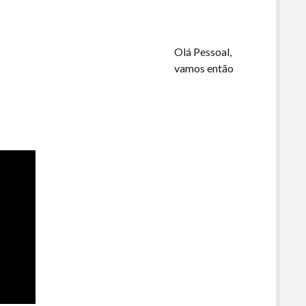
o
volume.
Olá Pessoal,
vamos então