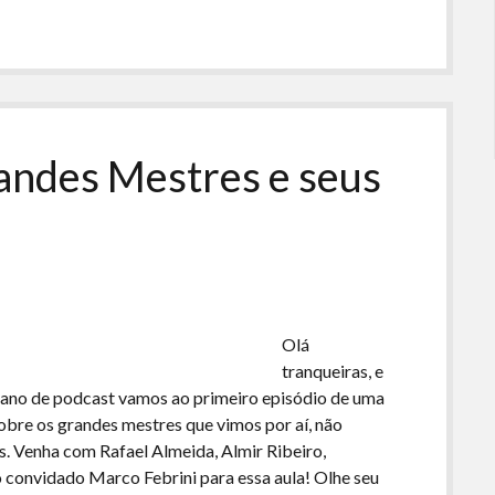
ou
para
baixo
para
aumentar
ou
andes Mestres e seus
diminuir
o
volume.
Olá
tranqueiras, e
ano de podcast vamos ao primeiro episódio de uma
bre os grandes mestres que vimos por aí, não
 Venha com Rafael Almeida, Almir Ribeiro,
 convidado Marco Febrini para essa aula! Olhe seu