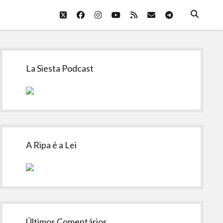
twitter
facebook
instagram
youtube
rss
email
telegram
Sidebar
La Siesta Podcast
A Ripa é a Lei
Últimos Comentários