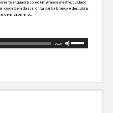
uidores te enquadra como um grande mestre, cuidado
ais, cuide bem da sua longa barba branca e descubra
rande ensinamento.
Use
00:00
as
setas
para
cima
ou
para
baixo
para
aumentar
ou
diminuir