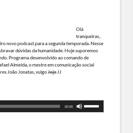
Olá
tranqueiras,
eiro novo podcast para a segunda temporada. Nesse
esbravar dúvidas da humanidade. Hoje suporemos
undo. Programa desenvolvido ao comando de
Rafael Almeida, o mestre em comunicação social
res João Jonatas, vulgo
Jojo
JJ
Use
00:00
as
setas
para
cima