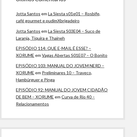
Jotta Santos
em
La Siesta s01e01 – Rosbife,
café gourmet e pudimXbrigadeiro
Jotta Santos
em
La Siesta S03E04 – Suco de
Laranja, Tiquira e Thaineh
EPISÓDIO 114: QUE E-MAIL É ESSE? –
XORUME
em
Vagas Abertas S01E07 – O Bonito
EPISÓDIO 103: MANUAL DO JOVEM NERD –
XORUME
em
Preliminares 10 – Traveco,
Hambúrguer e Pinga
EPISÓDIO 92: MANUAL DO JOVEM CIDADÃO
DE BEM – XORUME
em
Curva de Rio 40 –
Relacionamentos