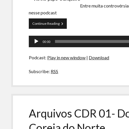
Entre muita controvérsia
nesse podcast
Papo
Continue Reading
Tranqueira
95
Tocador
–
00:00
Era
de
para
áudio
ser
Podcast:
Play in new window
|
Download
sobre
home
office
Subscribe:
RSS
Arquivos CDR 01- Do
Coreia do Norte