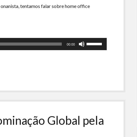
 onanista, tentamos falar sobre home office
Use
00:00
as
setas
para
cima
ou
para
baixo
para
aumentar
ou
minação Global pela
diminuir
o
volume.