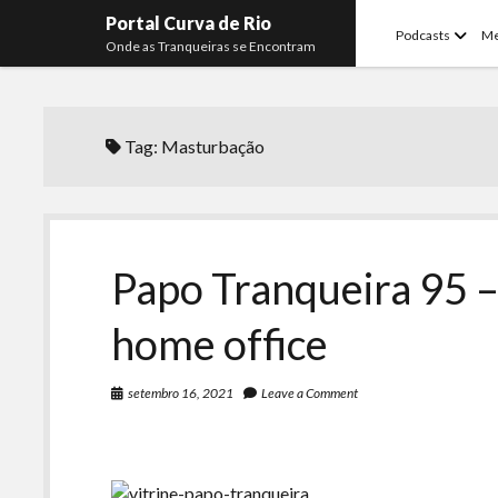
Portal Curva de Rio
open
Podcasts
M
Onde as Tranqueiras se Encontram
menu
Tag:
Masturbação
Papo Tranqueira 95 –
home office
setembro 16, 2021
Leave a Comment