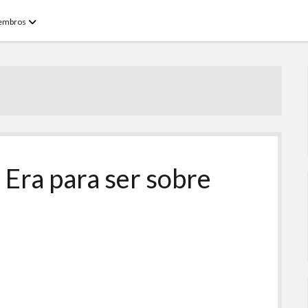
open
embros
menu
 Era para ser sobre