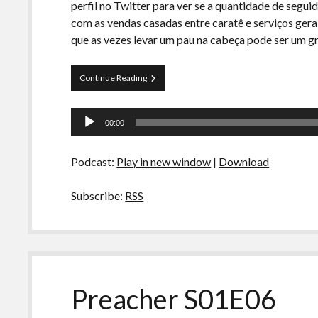
perfil no Twitter para ver se a quantidade de seg
com as vendas casadas entre caratê e serviços ger
que as vezes levar um pau na cabeça pode ser um g
Curva
Continue Reading
de
Rio
Tocador
27
00:00
–
de
Grandes
áudio
Mestres
Podcast:
Play in new window
|
Download
e
seus
ensinamentos
Subscribe:
RSS
Preacher S01E06