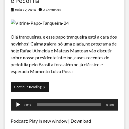
e Pedofilia
maio 19, 2016
3 Comments
Olá tranqueiras, e esse papo tranqueira está a cara dos
novinhos! Calma galera, só uma piada, no programa de
hoje Rafael Almeida e Mateus Mantoan vão discutir
sobre nosso presidente interino, casos recentes de
pedofilia pelo Brasil a fora além no já clássico e
esperado Momento Luiza Possi
Papo
Continue Reading
Tranqueira
24
Tocador
–
00:00
00:00
Temer
de
Presidente
áudio
e
Podcast:
Play in new window
|
Download
Pedofilia