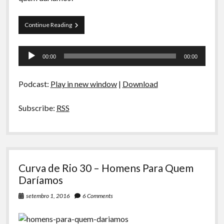
A Ripa É a Lei
Especiais
Preliminares
Continue Reading
03
Preliminares
–
Tocador
Mais
00:00
00:00
homens
de
para
áudio
quem
Podcast:
Play in new window
|
Download
daríamos
Subscribe:
RSS
Curva de Rio 30 – Homens Para Quem
Daríamos
setembro 1, 2016
6 Comments