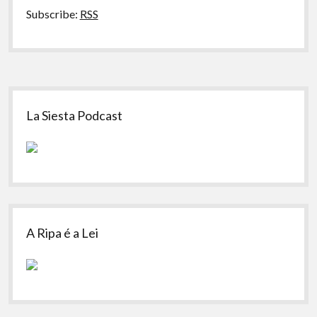
Subscribe:
RSS
Sidebar
La Siesta Podcast
A Ripa é a Lei