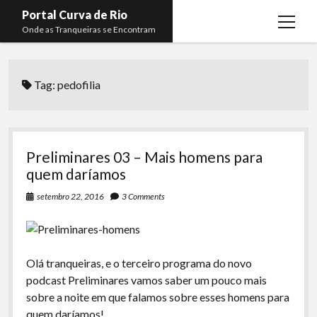
Portal Curva de Rio
open
Onde as Tranqueiras se Encontram
menu
Podcasts
open
menu
Tag:
pedofilia
Membros
Curva de Rio
open
menu
Curva Belas Artes
Almir Ribeiro
twitter
facebook
instagram
youtube
rss
email
telegram
Curva Classics
Felype Silva
Preliminares 03 – Mais homens para
Komos
Lucas Oliveira
quem daríamos
La Siesta Podcast
Kaique Xavier
setembro 22, 2016
3 Comments
Boca do Lixo
Mateus Mantoan
Rachão na Beira do RIo
Rafael Almeida
Olá tranqueiras, e o terceiro programa do novo
Arquivo CDR
podcast Preliminares vamos saber um pouco mais
sobre a noite em que falamos sobre esses homens para
Papo Tranqueira
quem daríamos!