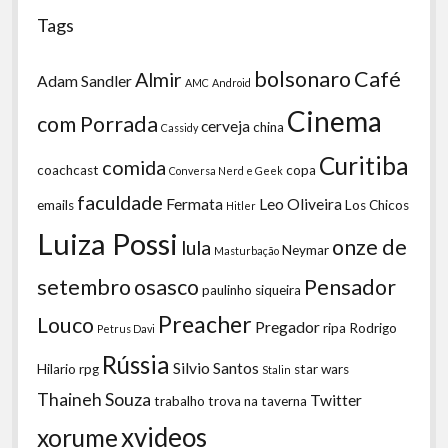
Tags
bolsonaro
Café
Almir
Adam Sandler
AMC
Android
Cinema
com Porrada
cerveja
china
Cassidy
Curitiba
comida
coachcast
copa
Conversa Nerd e Geek
faculdade
Fermata
Leo Oliveira
emails
Los Chicos
Hitler
Luiza Possi
onze de
lula
Neymar
Masturbação
setembro
osasco
Pensador
paulinho siqueira
Preacher
Louco
Pregador
ripa
Rodrigo
Petrus Davi
Rússia
Silvio Santos
Hilario
rpg
star wars
Stalin
Thaineh Souza
Twitter
trabalho
trova na taverna
xvideos
xorume