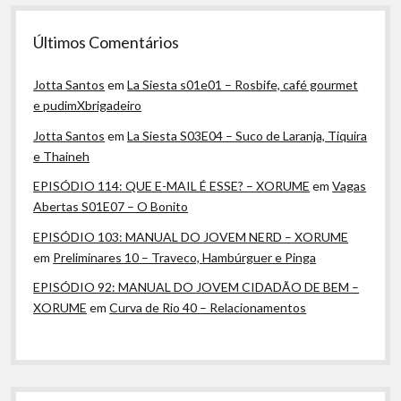
Últimos Comentários
Jotta Santos
em
La Siesta s01e01 – Rosbife, café gourmet
e pudimXbrigadeiro
Jotta Santos
em
La Siesta S03E04 – Suco de Laranja, Tiquira
e Thaineh
EPISÓDIO 114: QUE E-MAIL É ESSE? – XORUME
em
Vagas
Abertas S01E07 – O Bonito
EPISÓDIO 103: MANUAL DO JOVEM NERD – XORUME
em
Preliminares 10 – Traveco, Hambúrguer e Pinga
EPISÓDIO 92: MANUAL DO JOVEM CIDADÃO DE BEM –
XORUME
em
Curva de Rio 40 – Relacionamentos