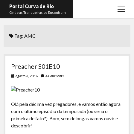
Portal Curva de Rio
open
Onde as Tranqueiras se Encontram
menu
Podcasts
open
menu
Tag:
AMC
Membros
Curva de Rio
open
menu
Curva Belas Artes
Almir Ribeiro
twitter
facebook
instagram
youtube
rss
email
telegram
Curva Classics
Felype Silva
Preacher S01E10
Komos
Lucas Oliveira
agosto 3, 2016
4 Comments
La Siesta Podcast
Kaique Xavier
Boca do Lixo
Mateus Mantoan
Olá pela décima vez pregadores, e vamos então agora
Rachão na Beira do RIo
Rafael Almeida
com o último episódio da temporada (ou seria o
Arquivo CDR
primeira de fato?). Bom, sem delongas vamos ouvir e
descobrir!
Papo Tranqueira