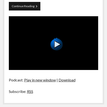
A Ripa É a Lei
Preacher
Continue Reading
Especiais
S01E10
Preliminares
Podcast:
Play in new window
|
Download
Subscribe:
RSS