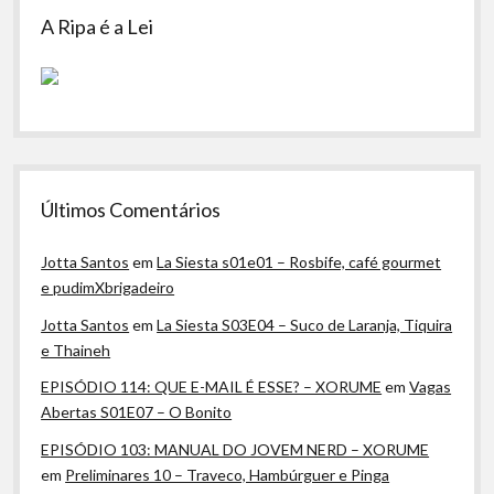
A Ripa é a Lei
Últimos Comentários
Jotta Santos
em
La Siesta s01e01 – Rosbife, café gourmet
e pudimXbrigadeiro
Jotta Santos
em
La Siesta S03E04 – Suco de Laranja, Tiquira
e Thaineh
EPISÓDIO 114: QUE E-MAIL É ESSE? – XORUME
em
Vagas
Abertas S01E07 – O Bonito
EPISÓDIO 103: MANUAL DO JOVEM NERD – XORUME
em
Preliminares 10 – Traveco, Hambúrguer e Pinga