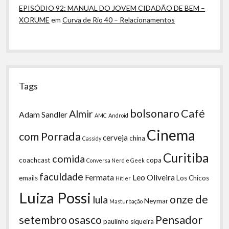
EPISÓDIO 92: MANUAL DO JOVEM CIDADÃO DE BEM –
XORUME
em
Curva de Rio 40 – Relacionamentos
Tags
bolsonaro
Café
Almir
Adam Sandler
AMC
Android
Cinema
com Porrada
cerveja
china
Cassidy
Curitiba
comida
coachcast
copa
Conversa Nerd e Geek
faculdade
Fermata
Leo Oliveira
emails
Los Chicos
Hitler
Luiza Possi
onze de
lula
Neymar
Masturbação
setembro
osasco
Pensador
paulinho siqueira