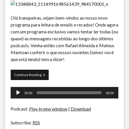
Olá tranqueiras, sejam bem-vindos ao nosso novo
programa para leitura de emails e recados! Onde agora
com um programa exclusivo vamos tentar ler todas (ou
quase) as mensagens recebidas ao longo dos últimos
podcasts. Venha então com Rafael Almeida e Mateus
Mantoan conferir o que nossos ouvintes (talvez você
que está lendo) tem a dizer!
Emails
Continue Reading
e
Recados
Tocador
–
00:00
00:00
Abril
de
e
áudio
Maio
Podcast:
Play in new window
|
Download
Subscribe:
RSS