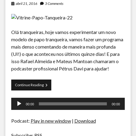
abril 21, 2016
3 Comments
Olá tranqueiras, hoje vamos experimentar um novo
modelo de papo tranqueira, vamos fazer um programa
mais denso comentando de maneira mais profunda
(UI!) o que aconteceu nos últimos quinze dias! E para
isso Rafael Almeida e Mateus Mantoan chamaram o
podcaster profissional Pétrus Davi para ajudar!
PT
Continue Reading
22
–
Tocador
ImPêssegoMenta,
00:00
00:00
Limite
de
de
áudio
tráfego
Podcast:
Play in new window
|
Download
e
Luiza
Possi
Subscribe:
RSS