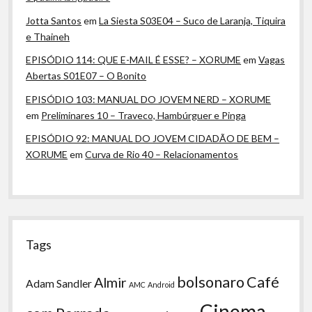
Jotta Santos
em
La Siesta S03E04 – Suco de Laranja, Tiquira
e Thaineh
EPISÓDIO 114: QUE E-MAIL É ESSE? – XORUME
em
Vagas
Abertas S01E07 – O Bonito
EPISÓDIO 103: MANUAL DO JOVEM NERD – XORUME
em
Preliminares 10 – Traveco, Hambúrguer e Pinga
EPISÓDIO 92: MANUAL DO JOVEM CIDADÃO DE BEM –
XORUME
em
Curva de Rio 40 – Relacionamentos
Tags
bolsonaro
Café
Almir
Adam Sandler
AMC
Android
Cinema