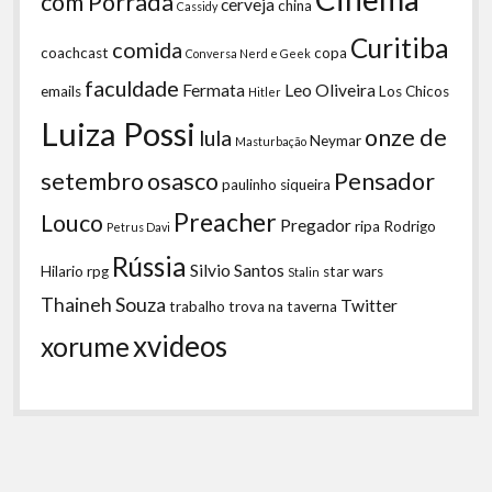
com Porrada
cerveja
china
Cassidy
Curitiba
comida
coachcast
copa
Conversa Nerd e Geek
faculdade
Fermata
Leo Oliveira
emails
Los Chicos
Hitler
Luiza Possi
onze de
lula
Neymar
Masturbação
setembro
osasco
Pensador
paulinho siqueira
Preacher
Louco
Pregador
ripa
Rodrigo
Petrus Davi
Rússia
Silvio Santos
Hilario
rpg
star wars
Stalin
Thaineh Souza
Twitter
trabalho
trova na taverna
xvideos
xorume