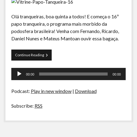
Olá tranqueiras, boa quinta a todos! E começa o 16º
papo tranqueira, o programa mais morbido da
podosfera brasileira! Venha com Fernando, Ricardo,
Daniel Nunes e Mateus Mantoan ouvir essa bagaça.
Papo
Continue Reading
Tranqueira
16
Tocador
00:00
00:00
de
áudio
Podcast:
Play in new window
|
Download
Subscribe:
RSS