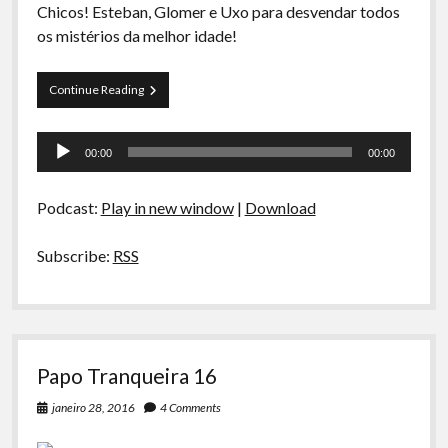
Chicos! Esteban, Glomer e Uxo para desvendar todos
os mistérios da melhor idade!
Curva
Continue Reading
de
Rio
Tocador
19
00:00
00:00
–
de
Velho
áudio
Xarope
Podcast:
Play in new window
|
Download
Subscribe:
RSS
Papo Tranqueira 16
janeiro 28, 2016
4 Comments