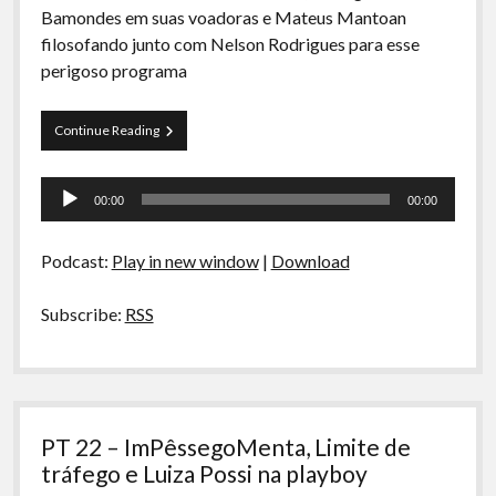
Bamondes em suas voadoras e Mateus Mantoan
filosofando junto com Nelson Rodrigues para esse
perigoso programa
Curva
Continue Reading
de
Rio
Tocador
25
00:00
00:00
–
de
Lesões
áudio
no
Podcast:
Play in new window
|
Download
Futebol
Subscribe:
RSS
PT 22 – ImPêssegoMenta, Limite de
tráfego e Luiza Possi na playboy