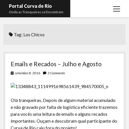
Portal Curva de Rio
open
Onde as Tranqueiras se Encontram
menu
Podcasts
open
menu
Tag:
Los Chicos
Membros
Curva de Rio
open
menu
Curva Belas Artes
Almir Ribeiro
twitter
facebook
instagram
youtube
rss
email
telegram
Curva Classics
Felype Silva
Emails e Recados – Julho e Agosto
Komos
Lucas Oliveira
setembro 8, 2016
2 Comments
La Siesta Podcast
Kaique Xavier
Boca do Lixo
Mateus Mantoan
Olá tranqueiras, Depois de algum material acumulado
Rachão na Beira do RIo
Rafael Almeida
e não gravado por falta de logística eficiente trazemos
Arquivo CDR
para vocês uma leitura de emails e alguns recados
importantes. Ouçam e descubram qual participante do
Papo Tranqueira
Curva de Rio caiu fora do projeto!