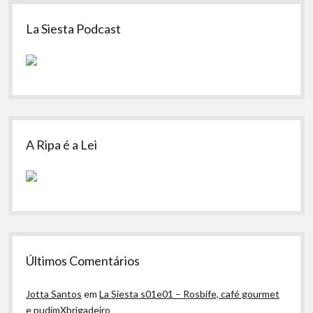
Sidebar
La Siesta Podcast
A Ripa é a Lei
Últimos Comentários
Jotta Santos
em
La Siesta s01e01 – Rosbife, café gourmet
e pudimXbrigadeiro