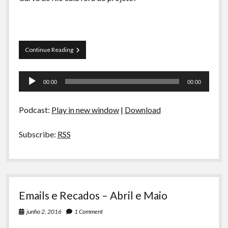
A Ripa É a Lei
Especiais
Preliminares
Emails
Continue Reading
e
Recados
Tocador
–
00:00
00:00
Julho
de
e
áudio
Agosto
Podcast:
Play in new window
|
Download
Subscribe:
RSS
Emails e Recados – Abril e Maio
junho 2, 2016
1 Comment