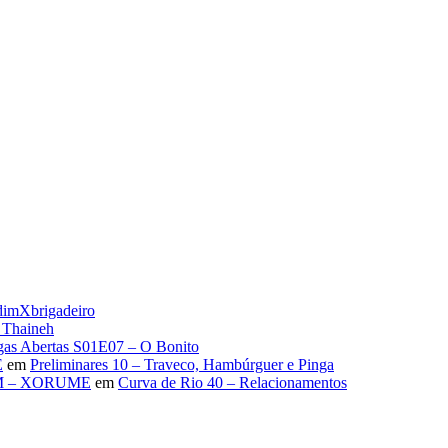
udimXbrigadeiro
e Thaineh
gas Abertas S01E07 – O Bonito
E
em
Preliminares 10 – Traveco, Hambúrguer e Pinga
M – XORUME
em
Curva de Rio 40 – Relacionamentos