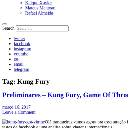
Kaique Xavier
Mateus Mantoan
Rafael Almeida
Search
twitter
facebook
instagram
youtube
rss
email
telegram
Tag:
Kung Fury
Preliminares – Kung Fury, Game Of Thron
março 16, 2017
Leave a Comment
Olá tranqueiras,vamos agora pra essa atração
testes de facebook e uma analise sobre viagens internacionais