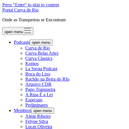
Press "Enter" to skip to content
Portal Curva de Rio
Onde as Tranqueiras se Encontram
open menu
Podcasts
open menu
Curva de Rio
Curva Belas Artes
Curva Classics
Komos
La Siesta Podcast
Boca do Lixo
Rachão na Beira do RIo
Arquivo CDR
Papo Tranqueira
A Ripa É a Lei
Especiais
Preliminares
Membros
open menu
Almir Ribeiro
Felype Silva
Lucas Oliveira