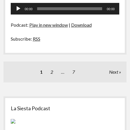
83
Tocador
–
00:00
00:00
Pessoas
de
Legais
áudio
Podcast:
Play in new window
|
Download
Subscribe:
RSS
Paginação
1
2
…
7
Next
de
posts
Sidebar
La Siesta Podcast