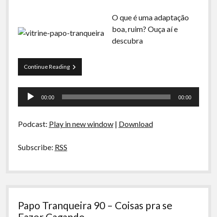
O que é uma adaptação
boa, ruim? Ouça aí e
descubra
Papo
Continue Reading
Tranqueira
91
Tocador
–
00:00
00:00
Adaptações
de
áudio
Podcast:
Play in new window
|
Download
Subscribe:
RSS
Papo Tranqueira 90 – Coisas pra se
Fazer Cagando