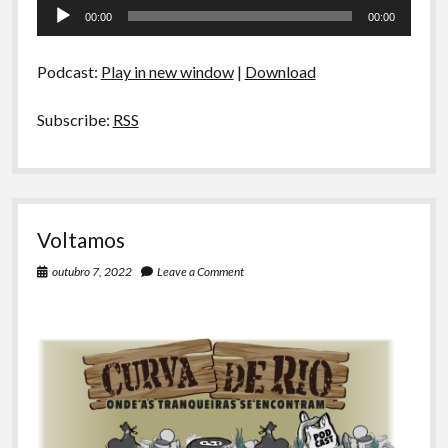
Tocador
A Ripa É a Lei
E
00:00
00:00
se
de
Especiais
Voltássemos
áudio
no
Podcast:
Play in new window
|
Download
Preliminares
Tempo
Subscribe:
RSS
Voltamos
outubro 7, 2022
Leave a Comment