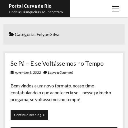
Portal Curva de Rio
open
Onde as Tranqueiras se Encontram
menu
Podcasts
open
menu
Categoria:
Felype Silva
Membros
Curva de Rio
open
menu
Curva Belas Artes
Almir Ribeiro
twitter
facebook
instagram
youtube
rss
email
telegram
Curva Classics
Felype Silva
Se Pá – E se Voltássemos no Tempo
Komos
Lucas Oliveira
novembro 3, 2022
Leave a Comment
La Siesta Podcast
Kaique Xavier
Bem vindos a um novo formato, nosso time
Boca do Lixo
Mateus Mantoan
confabulando o que aconteceria se… nesse primeiro
progama, se voltassemos no tempo!
Rachão na Beira do RIo
Rafael Almeida
Arquivo CDR
Se
Continue Reading
Papo Tranqueira
Pá
–