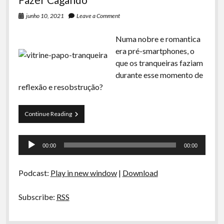
junho 10, 2021
Leave a Comment
Numa nobre e romantica
era pré-smartphones, o
que os tranqueiras faziam
durante esse momento de
reflexão e resobstrução?
Papo
Continue Reading
Tranqueira
90
Tocador
–
00:00
00:00
Coisas
de
pra
áudio
se
Podcast:
Play in new window
|
Download
Fazer
Cagando
Subscribe:
RSS