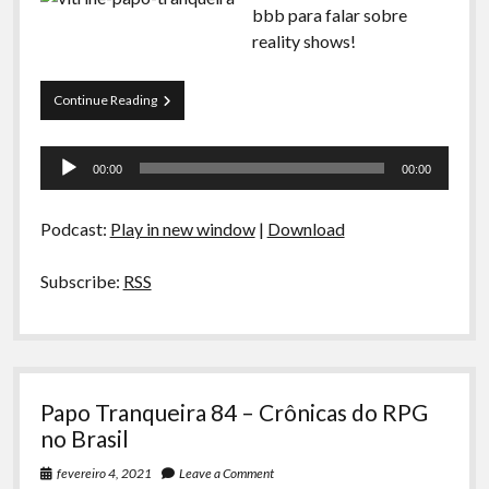
bbb para falar sobre
reality shows!
Papo
Continue Reading
Tranqueira
85
Tocador
–
00:00
00:00
Reality
de
Shows
áudio
Podcast:
Play in new window
|
Download
Subscribe:
RSS
Papo Tranqueira 84 – Crônicas do RPG
no Brasil
fevereiro 4, 2021
Leave a Comment