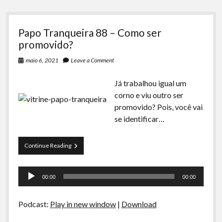
Papo Tranqueira 88 – Como ser
promovido?
maio 6, 2021
Leave a Comment
Já trabalhou igual um
corno e viu outro ser
promovido? Pois, você vai
se identificar…
Papo
Continue Reading
Tranqueira
88
Tocador
–
00:00
00:00
Como
de
ser
áudio
promovido?
Podcast:
Play in new window
|
Download