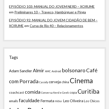
EPISÓDIO 103: MANUAL DO JOVEM NERD – XORUME
em
Preliminares 10 – Traveco, Hambúrguer e Pinga
EPISÓDIO 92: MANUAL DO JOVEM CIDADÃO DE BEM –
XORUME
em
Curva de Rio 40 – Relacionamentos
Tags
bolsonaro
Café
Almir
Adam Sandler
AMC
Android
Cinema
com Porrada
cerveja
china
Cassidy
Curitiba
comida
coachcast
copa
Conversa Nerd e Geek
faculdade
Fermata
Leo Oliveira
emails
Los Chicos
Hitler