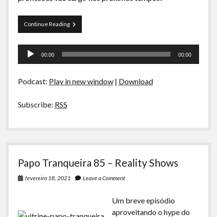
Papo
Continue Reading
Tranqueira
86
Tocador
–
00:00
00:00
Profissões
de
do
áudio
Futuro
Podcast:
Play in new window
|
Download
Subscribe:
RSS
Papo Tranqueira 85 – Reality Shows
fevereiro 18, 2021
Leave a Comment
Um breve episódio
aproveitando o hype do