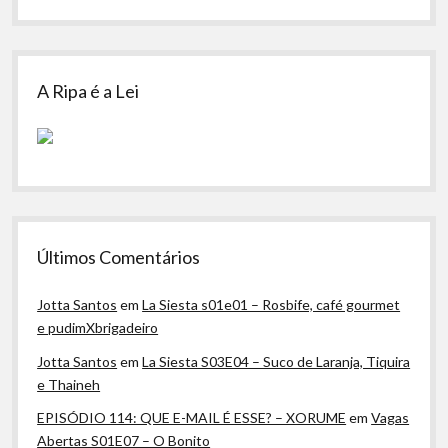
A Ripa é a Lei
Últimos Comentários
Jotta Santos
em
La Siesta s01e01 – Rosbife, café gourmet
e pudimXbrigadeiro
Jotta Santos
em
La Siesta S03E04 – Suco de Laranja, Tiquira
e Thaineh
EPISÓDIO 114: QUE E-MAIL É ESSE? – XORUME
em
Vagas
Abertas S01E07 – O Bonito