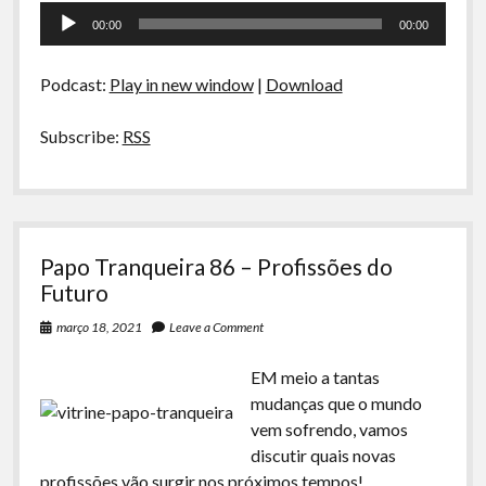
Tocador
–
00:00
00:00
Tecnologia
de
dos
áudio
2000
Podcast:
Play in new window
|
Download
Subscribe:
RSS
Papo Tranqueira 86 – Profissões do
Futuro
março 18, 2021
Leave a Comment
EM meio a tantas
mudanças que o mundo
vem sofrendo, vamos
discutir quais novas
profissões vão surgir nos próximos tempos!