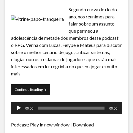
Segundo curva de rio do
ano, nos reunimos para
falar sobre um assunto
que permeou a
adolescência de metade dos membros desse podcast,
o RPG. Venha com Lucas, Felype e Mateus para discutir
sobre o melhor cenário de jogo, criticar sistemas,
elogiar outros, reclamar de jogadores que estão mais
interessados em ler regrinha do que em jogar e muito
mais
Papo
Continue Reading
Tranqueira
84
Tocador
–
00:00
00:00
Crônicas
de
do
áudio
RPG
Podcast:
Play in new window
|
Download
no
Brasil