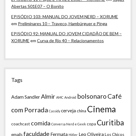
Abertas S01E07 – O Bonito
EPISÓDIO 103: MANUAL DO JOVEM NERD – XORUME
em
Preliminares 10 – Traveco, Hambúrguer e Pinga
EPISÓDIO 92: MANUAL DO JOVEM CIDADÃO DE BEM –
XORUME
em
Curva de Rio 40 – Relacionamentos
Tags
bolsonaro
Café
Almir
Adam Sandler
AMC
Android
Cinema
com Porrada
cerveja
china
Cassidy
Curitiba
comida
coachcast
copa
Conversa Nerd e Geek
faculdade
Fermata
Leo Oliveira
emails
Los Chicos
Hitler