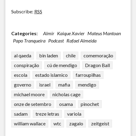
Subscribe:
RSS
Categories:
Almir
Kaique Xavier
Mateus Mantoan
Papo Tranqueira
Podcast
Rafael Almeida
al qaeda
bin laden
chile
comemoração
conspiração
cú de mendigo
Dragon Ball
escola
estado islamico
farroupilhas
governo
israel
mafia
mendigo
michael moore
nicholas cage
onze de setembro
osama
pinochet
sadam
treze letras
variola
william wallace
wtc
zagalo
zeitgeist