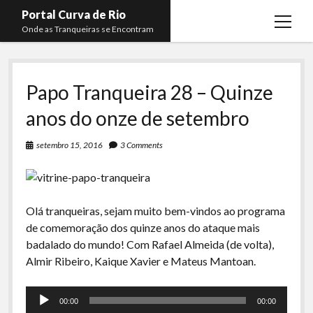
Portal Curva de Rio
open
Onde as Tranqueiras se Encontram
menu
Podcasts
open
menu
Papo Tranqueira 28 – Quinze
Membros
Curva de Rio
open
menu
anos do onze de setembro
Curva Belas Artes
Almir Ribeiro
twitter
facebook
instagram
youtube
rss
email
telegram
Curva Classics
Felype Silva
setembro 15, 2016
3 Comments
Komos
Lucas Oliveira
La Siesta Podcast
Kaique Xavier
Olá tranqueiras, sejam muito bem-vindos ao programa
Boca do Lixo
Mateus Mantoan
de comemoração dos quinze anos do ataque mais
Rachão na Beira do RIo
badalado do mundo! Com Rafael Almeida (de volta),
Rafael Almeida
Almir Ribeiro, Kaique Xavier e Mateus Mantoan.
Arquivo CDR
Tocador
Papo Tranqueira
00:00
00:00
de