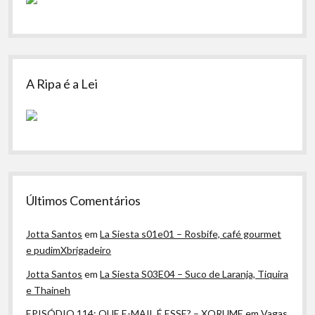
A Ripa é a Lei
Últimos Comentários
Jotta Santos
em
La Siesta s01e01 – Rosbife, café gourmet
e pudimXbrigadeiro
Jotta Santos
em
La Siesta S03E04 – Suco de Laranja, Tiquira
e Thaineh
EPISÓDIO 114: QUE E-MAIL É ESSE? – XORUME
em
Vagas