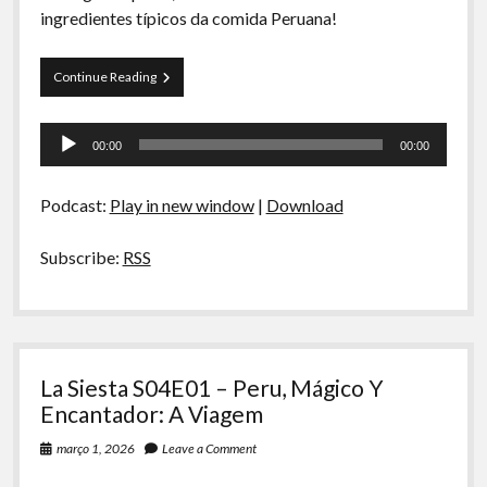
ingredientes típicos da comida Peruana!
La
Continue Reading
Siesta
S04E02-
Tocador
Peru,
00:00
00:00
Mágico
de
Y
áudio
Encantador:
Podcast:
Play in new window
|
Download
Ingredientes
Subscribe:
RSS
La Siesta S04E01 – Peru, Mágico Y
Encantador: A Viagem
março 1, 2026
Leave a Comment