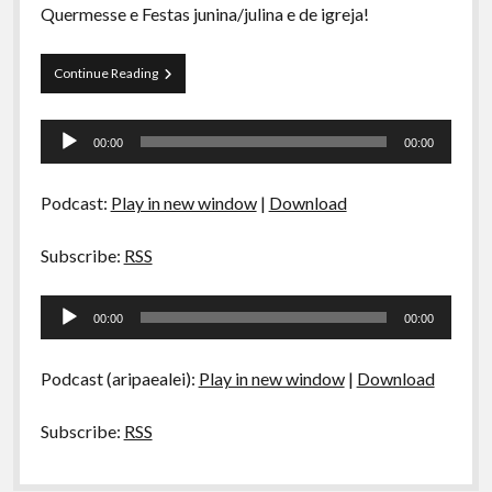
Quermesse e Festas junina/julina e de igreja!
La
Continue Reading
Siesta
Porção
Tocador
Extra
00:00
00:00
–
de
Quermesse
áudio
Podcast:
Play in new window
|
Download
Subscribe:
RSS
Tocador
00:00
00:00
de
áudio
Podcast (aripaealei):
Play in new window
|
Download
Subscribe:
RSS