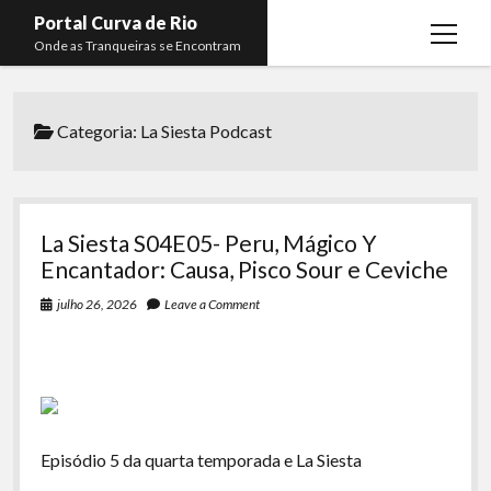
Portal Curva de Rio
open
Onde as Tranqueiras se Encontram
menu
Podcasts
open
menu
Categoria:
La Siesta Podcast
Membros
Curva de Rio
open
menu
Curva Belas Artes
Almir Ribeiro
twitter
facebook
instagram
youtube
rss
email
telegram
Curva Classics
Felype Silva
La Siesta S04E05- Peru, Mágico Y
Komos
Lucas Oliveira
Encantador: Causa, Pisco Sour e Ceviche
La Siesta Podcast
Kaique Xavier
julho 26, 2026
Leave a Comment
Boca do Lixo
Mateus Mantoan
Rachão na Beira do RIo
Rafael Almeida
Arquivo CDR
Episódio 5 da quarta temporada e La Siesta
Papo Tranqueira