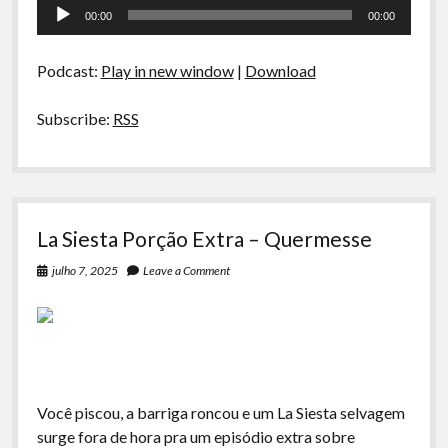
Tocador
–
00:00
00:00
Peru,
de
Mágico
áudio
Y
Podcast:
Play in new window
|
Download
Encantador:
A
Viagem
Subscribe:
RSS
La Siesta Porção Extra – Quermesse
julho 7, 2025
Leave a Comment
Você piscou, a barriga roncou e um La Siesta selvagem
surge fora de hora pra um episódio extra sobre