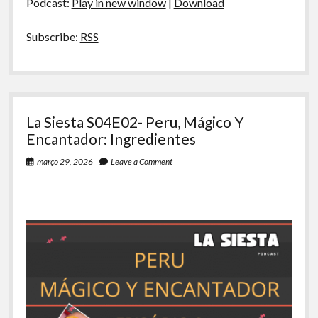
Podcast:
Play in new window
|
Download
Pratos
Típicos
Subscribe:
RSS
La Siesta S04E02- Peru, Mágico Y
Encantador: Ingredientes
março 29, 2026
Leave a Comment