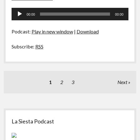
S03E02
Tocador
–
00:00
00:00
Ragù,
de
Caipirinha
áudio
e
Podcast:
Play in new window
|
Download
Molho
de
Tomate
Subscribe:
RSS
Paginação
1
2
3
Next
de
posts
Sidebar
La Siesta Podcast