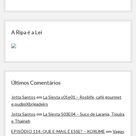
A Ripa é a Lei
Últimos Comentários
Jotta Santos
em
La Siesta s01e01 – Rosbife, café gourmet
e pudimXbrigadeiro
Jotta Santos
em
La Siesta S03E04 – Suco de Laranja, Tiquira
e Thaineh
EPISÓDIO 114: QUE E-MAIL É ESSE? – XORUME
em
Vagas