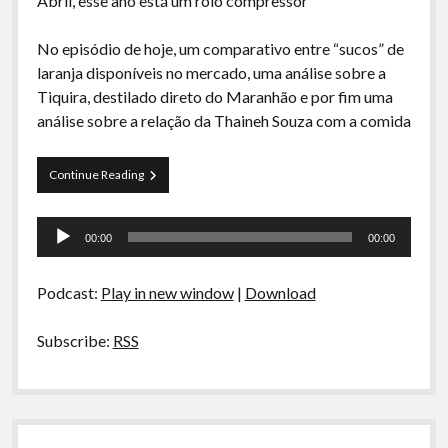
Abril, esse ano está um rolo compressor
No episódio de hoje, um comparativo entre “sucos” de
laranja disponíveis no mercado, uma análise sobre a
Tiquira, destilado direto do Maranhão e por fim uma
análise sobre a relação da Thaineh Souza com a comida
La
Continue Reading
Siesta
S03E04
Tocador
–
00:00
00:00
Suco
de
de
áudio
Laranja,
Podcast:
Play in new window
|
Download
Tiquira
e
Thaineh
Subscribe:
RSS