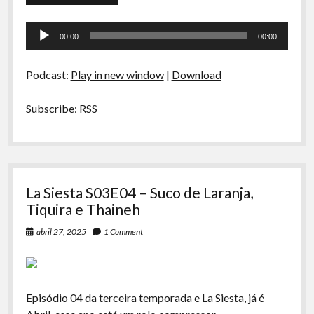
Siesta
S03E05
Tocador
–
00:00
00:00
Bechamel,
de
Sambiquira
áudio
e
Podcast:
Play in new window
|
Download
Gastronomia
Periférica
Subscribe:
RSS
La Siesta S03E04 – Suco de Laranja,
Tiquira e Thaineh
abril 27, 2025
1 Comment
Episódio 04 da terceira temporada e La Siesta, já é