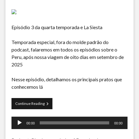
Episódio 3 da quarta temporada e La Siesta
Temporada especial, fora do molde padrão do
podcast, falaremos em todos os episódios sobre o
Peru, após nossa viagem de oito dias em setembro de
2025
Nesse episódio, detalhamos os principais pratos que
conhecemos lá
La
Continue Reading
Siesta
S04E03-
Tocador
Peru,
00:00
00:00
Mágico
de
Y
áudio
Encantador: