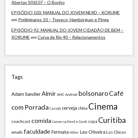
Abertas S01E07 – O Bonito
EPISÓDIO 103: MANUAL DO JOVEM NERD – XORUME
em
Preliminares 10 – Traveco, Hambúrguer e Pinga
EPISÓDIO 92: MANUAL DO JOVEM CIDADÃO DE BEM –
XORUME
em
Curva de Rio 40 – Relacionamentos
Tags
bolsonaro
Café
Almir
Adam Sandler
AMC
Android
Cinema
com Porrada
cerveja
china
Cassidy
Curitiba
comida
coachcast
copa
Conversa Nerd e Geek
faculdade
Fermata
Leo Oliveira
emails
Los Chicos
Hitler