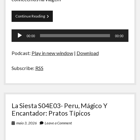
La
Continue Reading
Siesta
S04E04-
Tocador
Peru,
00:00
00:00
Mágico
de
Y
áudio
Encantador:
Podcast:
Play in new window
|
Download
Doces
e
Bebidas
Subscribe:
RSS
La Siesta S04E03- Peru, Mágico Y
Encantador: Pratos Típicos
maio 3, 2026
Leave a Comment