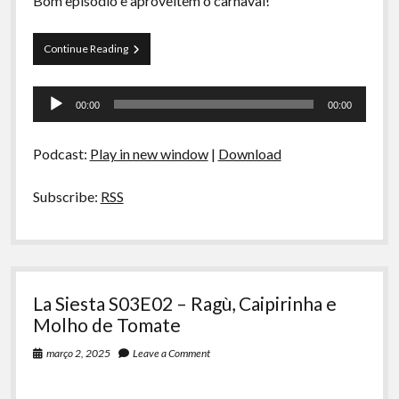
Bom episódio e aproveitem o carnaval!
La
Continue Reading
Siesta
S03E03
Tocador
–
00:00
00:00
Barreado,
de
Madalozo,
áudio
Cozinhas
Podcast:
Play in new window
|
Download
Solidárias
e
Baileys
Subscribe:
RSS
La Siesta S03E02 – Ragù, Caipirinha e
Molho de Tomate
março 2, 2025
Leave a Comment