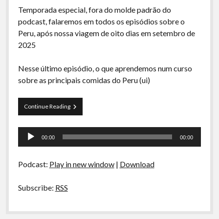
A Ripa É a Lei
Temporada especial, fora do molde padrão do
podcast, falaremos em todos os episódios sobre o
Especiais
Peru, após nossa viagem de oito dias em setembro de
Preliminares
2025
Nesse último episódio, o que aprendemos num curso
sobre as principais comidas do Peru (ui)
La
Continue Reading
Siesta
S04E05-
Tocador
Peru,
00:00
00:00
Mágico
de
Y
áudio
Encantador:
Podcast:
Play in new window
|
Download
Causa,
Pisco
Sour
Subscribe:
RSS
e
Ceviche