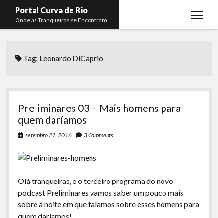
Portal Curva de Rio
open
Onde as Tranqueiras se Encontram
menu
Podcasts
open
menu
Tag:
Leonardo DiCaprio
Membros
Curva de Rio
open
menu
Curva Belas Artes
Almir Ribeiro
twitter
facebook
instagram
youtube
rss
email
telegram
Curva Classics
Felype Silva
Preliminares 03 – Mais homens para
Komos
Lucas Oliveira
quem daríamos
La Siesta Podcast
Kaique Xavier
setembro 22, 2016
3 Comments
Boca do Lixo
Mateus Mantoan
Rachão na Beira do RIo
Rafael Almeida
Olá tranqueiras, e o terceiro programa do novo
Arquivo CDR
podcast Preliminares vamos saber um pouco mais
sobre a noite em que falamos sobre esses homens para
Papo Tranqueira
quem daríamos!