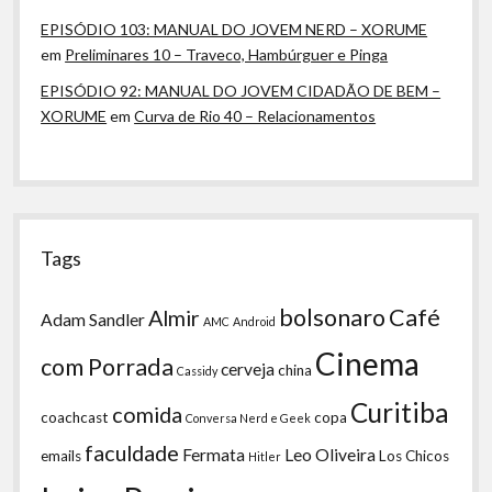
EPISÓDIO 103: MANUAL DO JOVEM NERD – XORUME
em
Preliminares 10 – Traveco, Hambúrguer e Pinga
EPISÓDIO 92: MANUAL DO JOVEM CIDADÃO DE BEM –
XORUME
em
Curva de Rio 40 – Relacionamentos
Tags
bolsonaro
Café
Almir
Adam Sandler
AMC
Android
Cinema
com Porrada
cerveja
china
Cassidy
Curitiba
comida
coachcast
copa
Conversa Nerd e Geek
faculdade
Fermata
Leo Oliveira
emails
Los Chicos
Hitler