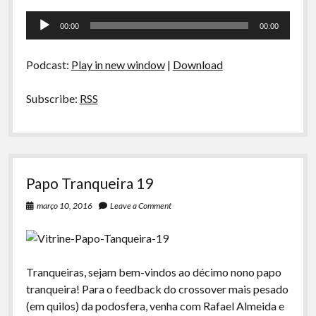
Rio
Tocador
20
00:00
00:00
–
de
Premiações
áudio
de
Podcast:
Play in new window
|
Download
Cinema
Subscribe:
RSS
Papo Tranqueira 19
março 10, 2016
Leave a Comment
Tranqueiras, sejam bem-vindos ao décimo nono papo
tranqueira! Para o feedback do crossover mais pesado
(em quilos) da podosfera, venha com Rafael Almeida e