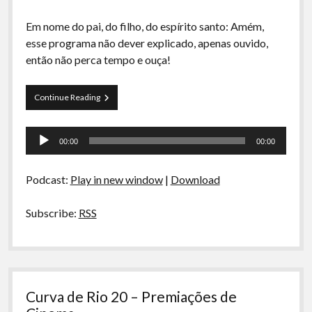
Em nome do pai, do filho, do espírito santo: Amém,
esse programa não dever explicado, apenas ouvido,
então não perca tempo e ouça!
Curva
Continue Reading
de
Rio
Tocador
30
00:00
00:00
–
de
Homens
áudio
Para
Podcast:
Play in new window
|
Download
Quem
Daríamos
Subscribe:
RSS
Curva de Rio 20 – Premiações de