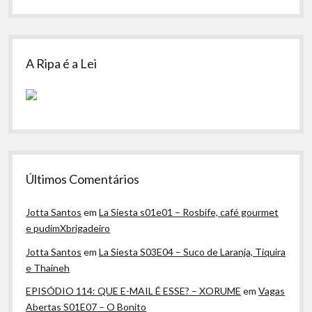
A Ripa é a Lei
Últimos Comentários
Jotta Santos
em
La Siesta s01e01 – Rosbife, café gourmet
e pudimXbrigadeiro
Jotta Santos
em
La Siesta S03E04 – Suco de Laranja, Tiquira
e Thaineh
EPISÓDIO 114: QUE E-MAIL É ESSE? – XORUME
em
Vagas
Abertas S01E07 – O Bonito