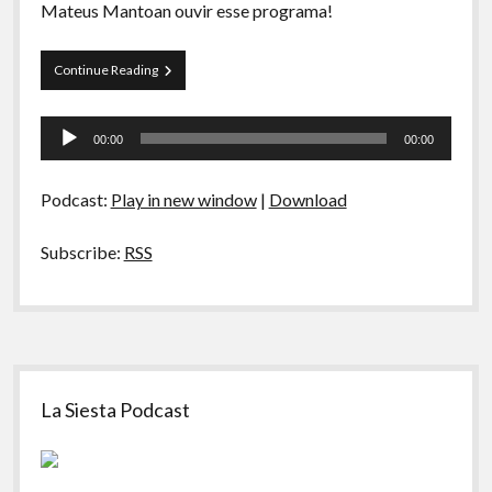
Mateus Mantoan ouvir esse programa!
Papo
Continue Reading
Tranqueira
19
Tocador
00:00
00:00
de
áudio
Podcast:
Play in new window
|
Download
Subscribe:
RSS
Sidebar
La Siesta Podcast