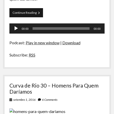
A Ripa É a Lei
Especiais
Preliminares
Continue Reading
03
Preliminares
–
Tocador
Mais
00:00
00:00
homens
de
para
áudio
quem
Podcast:
Play in new window
|
Download
daríamos
Subscribe:
RSS
Curva de Rio 30 – Homens Para Quem
Daríamos
setembro 1, 2016
6 Comments