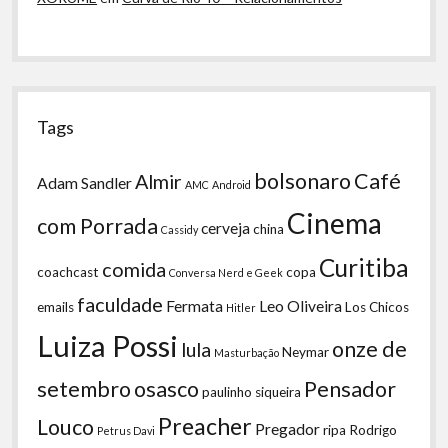
Tags
bolsonaro
Café
Almir
Adam Sandler
AMC
Android
Cinema
com Porrada
cerveja
china
Cassidy
Curitiba
comida
coachcast
copa
Conversa Nerd e Geek
faculdade
Fermata
Leo Oliveira
emails
Los Chicos
Hitler
Luiza Possi
onze de
lula
Neymar
Masturbação
setembro
osasco
Pensador
paulinho siqueira
Preacher
Louco
Pregador
ripa
Rodrigo
Petrus Davi