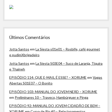
Últimos Comentários
Jotta Santos
em
La Siesta s01e01 – Rosbife, café gourmet
e pudimXbrigadeiro
Jotta Santos
em
La Siesta S03E04 – Suco de Laranja, Tiquira
e Thaineh
EPISÓDIO 114: QUE E-MAIL É ESSE? – XORUME
em
Vagas
Abertas S01E07 – O Bonito
EPISÓDIO 103: MANUAL DO JOVEM NERD – XORUME
em
Preliminares 10 – Traveco, Hambúrguer e Pinga
EPISÓDIO 92: MANUAL DO JOVEM CIDADÃO DE BEM –
XORUME
em
Curva de Rio 40 – Relacionamentos