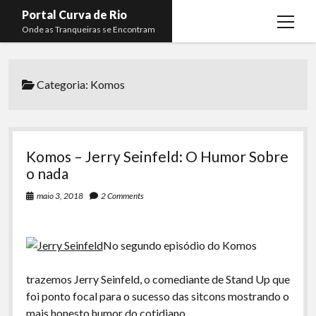
Portal Curva de Rio
open
Onde as Tranqueiras se Encontram
menu
Podcasts
open
menu
Categoria:
Komos
Membros
Curva de Rio
open
menu
Curva Belas Artes
Almir Ribeiro
twitter
facebook
instagram
youtube
rss
email
telegram
Curva Classics
Felype Silva
Komos – Jerry Seinfeld: O Humor Sobre
Komos
Lucas Oliveira
o nada
La Siesta Podcast
Kaique Xavier
maio 3, 2018
2 Comments
Boca do Lixo
Mateus Mantoan
No segundo episódio do Komos
Rachão na Beira do RIo
Rafael Almeida
Arquivo CDR
trazemos Jerry Seinfeld, o comediante de Stand Up que
foi ponto focal para o sucesso das sitcons mostrando o
Papo Tranqueira
mais honesto humor do cotidiano.