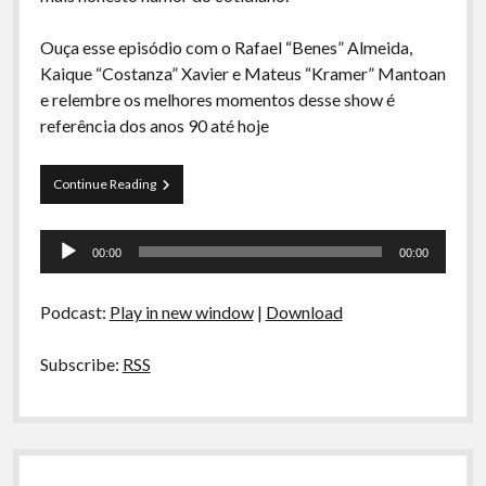
A Ripa É a Lei
Ouça esse episódio com o Rafael “Benes” Almeida,
Especiais
Kaique “Costanza” Xavier e Mateus “Kramer” Mantoan
Preliminares
e relembre os melhores momentos desse show é
referência dos anos 90 até hoje
Komos
Continue Reading
–
Jerry
Tocador
Seinfeld:
00:00
00:00
O
de
Humor
áudio
Sobre
Podcast:
Play in new window
|
Download
o
nada
Subscribe:
RSS