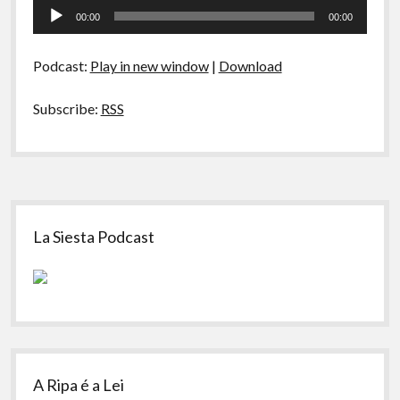
Tocador
Brooks:
00:00
00:00
o
de
Rei
áudio
da
Podcast:
Play in new window
|
Download
Paródia
Subscribe:
RSS
Sidebar
La Siesta Podcast
A Ripa é a Lei