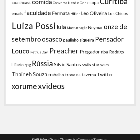
Curitiba
comida
coachcast
copa
Conversa Nerd e Geek
faculdade
Fermata
Leo Oliveira
emails
Los Chicos
Hitler
Luiza Possi
onze de
lula
Neymar
Masturbação
setembro
osasco
Pensador
paulinho siqueira
Preacher
Louco
Pregador
ripa
Rodrigo
Petrus Davi
Rússia
Silvio Santos
Hilario
rpg
star wars
Stalin
Thaineh Souza
Twitter
trabalho
trova na taverna
xvideos
xorume
Shift WordPress Theme
by Compete Themes.