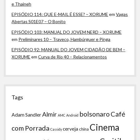
e Thaineh
EPISÓDIO 114: QUE E-MAIL É ESSE? – XORUME
em
Vagas
Abertas S01E07 – O Bonito
EPISÓDIO 103: MANUAL DO JOVEM NERD – XORUME
em
Preliminares 10 – Traveco, Hambúrguer e Pinga
EPISÓDIO 92: MANUAL DO JOVEM CIDADÃO DE BEM –
XORUME
em
Curva de Rio 40 – Relacionamentos
Tags
bolsonaro
Café
Almir
Adam Sandler
AMC
Android
Cinema
com Porrada
cerveja
china
Cassidy