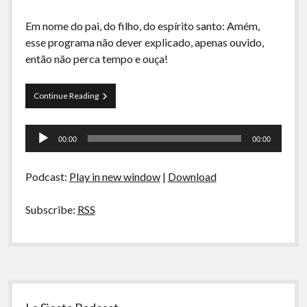
Em nome do pai, do filho, do espírito santo: Amém,
esse programa não dever explicado, apenas ouvido,
então não perca tempo e ouça!
Curva
Continue Reading
de
Rio
Tocador
30
00:00
00:00
–
de
Homens
áudio
Para
Podcast:
Play in new window
|
Download
Quem
Daríamos
Subscribe:
RSS
Sidebar