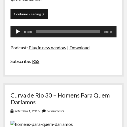
A Ripa É a Lei
Especiais
Preliminares
Continue Reading
03
Preliminares
–
Tocador
Mais
00:00
00:00
homens
de
para
áudio
quem
Podcast:
Play in new window
|
Download
daríamos
Subscribe:
RSS
Curva de Rio 30 – Homens Para Quem
Daríamos
setembro 1, 2016
6 Comments