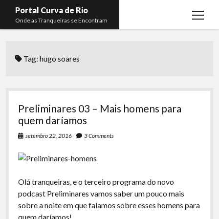
Portal Curva de Rio
open
Onde as Tranqueiras se Encontram
menu
Podcasts
open
menu
Tag:
hugo soares
Membros
Curva de Rio
open
menu
Curva Belas Artes
Almir Ribeiro
twitter
facebook
instagram
youtube
rss
email
telegram
Curva Classics
Felype Silva
Preliminares 03 – Mais homens para
Komos
Lucas Oliveira
quem daríamos
La Siesta Podcast
Kaique Xavier
setembro 22, 2016
3 Comments
Boca do Lixo
Mateus Mantoan
Rachão na Beira do RIo
Rafael Almeida
Olá tranqueiras, e o terceiro programa do novo
Arquivo CDR
podcast Preliminares vamos saber um pouco mais
sobre a noite em que falamos sobre esses homens para
Papo Tranqueira
quem daríamos!