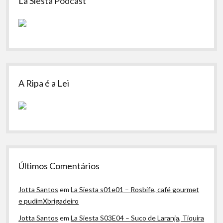
La Siesta Podcast
A Ripa é a Lei
Últimos Comentários
Jotta Santos
em
La Siesta s01e01 – Rosbife, café gourmet
e pudimXbrigadeiro
Jotta Santos
em
La Siesta S03E04 – Suco de Laranja, Tiquira