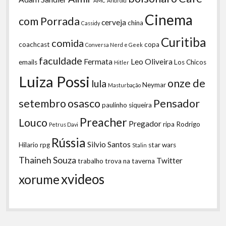
AMC
Android
Cinema
com Porrada
cerveja
china
Cassidy
Curitiba
comida
coachcast
copa
Conversa Nerd e Geek
faculdade
Fermata
Leo Oliveira
emails
Los Chicos
Hitler
Luiza Possi
onze de
lula
Neymar
Masturbação
setembro
osasco
Pensador
paulinho siqueira
Preacher
Louco
Pregador
ripa
Rodrigo
Petrus Davi
Rússia
Silvio Santos
Hilario
rpg
star wars
Stalin
Thaineh Souza
Twitter
trabalho
trova na taverna
xvideos
xorume