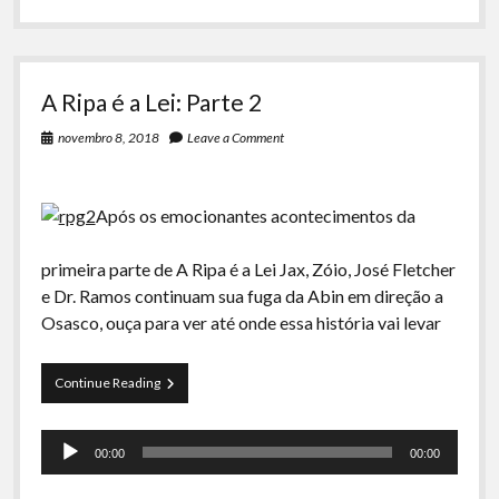
A Ripa é a Lei: Parte 2
novembro 8, 2018
Leave a Comment
Após os emocionantes acontecimentos da
primeira parte de A Ripa é a Lei Jax, Zóio, José Fletcher
e Dr. Ramos continuam sua fuga da Abin em direção a
Osasco, ouça para ver até onde essa história vai levar
A
Continue Reading
Ripa
é
Tocador
a
00:00
00:00
Lei:
de
Parte
áudio