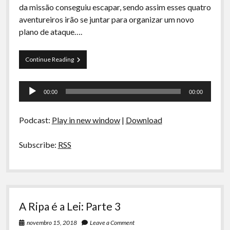
da missão conseguiu escapar, sendo assim esses quatro
aventureiros irão se juntar para organizar um novo
plano de ataque….
A
Continue Reading
Ripa
é
Tocador
a
00:00
00:00
Lei:
de
Parte
áudio
4
Podcast:
Play in new window
|
Download
Subscribe:
RSS
A Ripa é a Lei: Parte 3
novembro 15, 2018
Leave a Comment