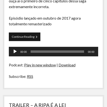
ouça aí o primeiro de cinco capítulos dessa saga
extremamente incorreta.
Episódio lançado em outubro de 2017 agora
totalmente remasterizado
A
Continue Reading
Ripa
é
Tocador
a
00:00
00:00
Lei:
de
Parte
áudio
1
Podcast:
Play in new window
|
Download
Subscribe:
RSS
TRAILER – A RIPA É A LEI