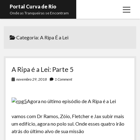
Portal Curva de Rio
open
Onde as Tranqueiras se Encontram
menu
Podcasts
open
menu
Categoria:
A Ripa É a Lei
Membros
Curva de Rio
open
menu
Curva Belas Artes
Almir Ribeiro
twitter
facebook
instagram
youtube
rss
email
telegram
Curva Classics
Felype Silva
A Ripa é a Lei: Parte 5
Komos
Lucas Oliveira
novembro 29, 2018
1 Comment
La Siesta Podcast
Kaique Xavier
Boca do Lixo
Mateus Mantoan
Agora no último episódio de A Ripa é a Lei
Rachão na Beira do RIo
Rafael Almeida
vamos com Dr Ramos, Zóio, Fletcher e Jax subir mais
Arquivo CDR
um edifício, agora no polo sul. Onde esses quatro irão
atrás do último alvo de sua missão
Papo Tranqueira