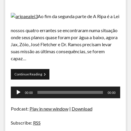
Ao fim da segunda parte de A Ripa é a Lei
nossos quatro errantes se encontraram numa situação
onde seus planos quase foram por água a baixo, agora
Jax, Zóio, José Fletcher e Dr. Ramos precisam levar
suas missão as últimas consequências, se forem
capaz…
A
Continue Reading
Ripa
é
Tocador
a
00:00
00:00
Lei:
de
Parte
áudio
3
Podcast:
Play in new window
|
Download
Subscribe:
RSS