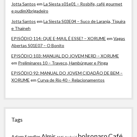
Jotta Santos
em
La Siesta s01e01 – Rosbife, café gourmet
e pudimXbrigadeiro
Jotta Santos
em
La Siesta S03E04 – Suco de Laranja, Tiquira
e Thaineh
EPISÓDIO 114: QUE E-MAIL É ESSE? – XORUME
em
Vagas
Abertas S01E07 – O Bonito
EPISÓDIO 103: MANUAL DO JOVEM NERD – XORUME
em
Preliminares 10 – Traveco, Hambúrguer e Pinga
EPISÓDIO 92: MANUAL DO JOVEM CIDADÃO DE BEM –
XORUME
em
Curva de Rio 40 – Relacionamentos
Tags
bolsonaro
Café
Almir
Adam Sandler