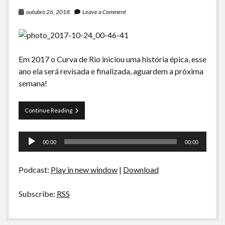
outubro 26, 2018
Leave a Comment
Em 2017 o Curva de Rio iniciou uma história épica, esse
ano ela será revisada e finalizada, aguardem a próxima
semana!
TRAILER
Continue Reading
–
A
Tocador
RIPA
00:00
00:00
É
de
A
áudio
LEI
Podcast:
Play in new window
|
Download
Subscribe:
RSS