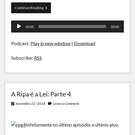
A Ripa É a Lei
A
Continue Reading
Especiais
Ripa
é
Tocador
Preliminares
a
00:00
00:00
Lei:
de
Parte
áudio
5
Podcast:
Play in new window
|
Download
Subscribe:
RSS
A Ripa é a Lei: Parte 4
novembro 22, 2018
Leave a Comment
Infelizmente no último episódio o último alvo