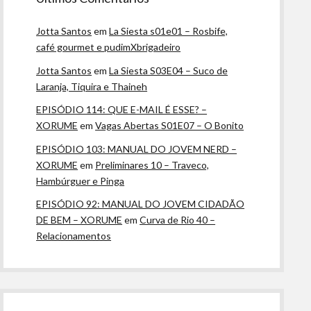
Jotta Santos
em
La Siesta s01e01 – Rosbife,
café gourmet e pudimXbrigadeiro
Jotta Santos
em
La Siesta S03E04 – Suco de
Laranja, Tiquira e Thaineh
EPISÓDIO 114: QUE E-MAIL É ESSE? –
XORUME
em
Vagas Abertas S01E07 – O Bonito
EPISÓDIO 103: MANUAL DO JOVEM NERD –
XORUME
em
Preliminares 10 – Traveco,
Hambúrguer e Pinga
EPISÓDIO 92: MANUAL DO JOVEM CIDADÃO
DE BEM – XORUME
em
Curva de Rio 40 –
Relacionamentos