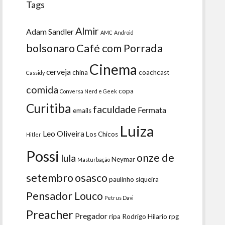
Tags
Almir
Adam Sandler
AMC
Android
bolsonaro
Café com Porrada
Cinema
cerveja
china
coachcast
Cassidy
comida
copa
Conversa Nerd e Geek
Curitiba
faculdade
Fermata
emails
Luiza
Leo Oliveira
Los Chicos
Hitler
Possi
onze de
lula
Neymar
Masturbação
setembro
osasco
paulinho siqueira
Pensador Louco
Petrus Davi
Preacher
Pregador
ripa
Rodrigo Hilario
rpg