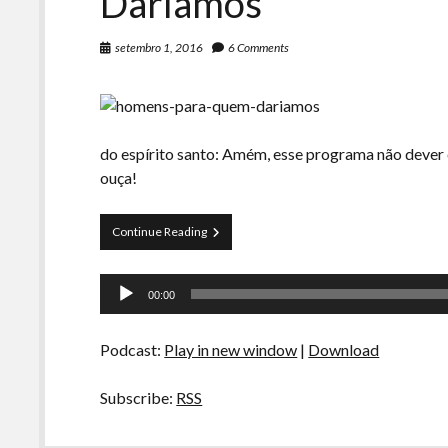
Daríamos
setembro 1, 2016
6 Comments
do espírito santo: Amém, esse programa não dever 
ouça!
Curva
Continue Reading
de
Rio
Tocador
30
00:00
–
de
Homens
áudio
Para
Podcast:
Play in new window
|
Download
Quem
Daríamos
Subscribe:
RSS