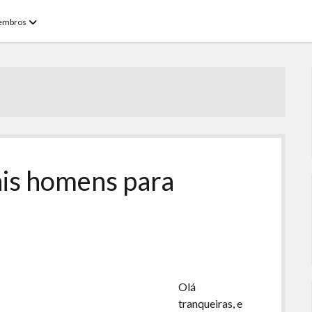
open
embros
menu
ais homens para
Olá
tranqueiras, e