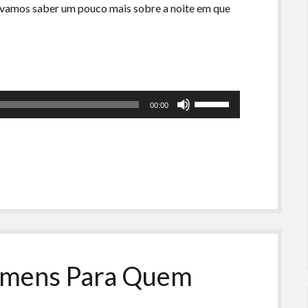
 vamos saber um pouco mais sobre a noite em que
Use
00:00
as
setas
para
cima
ou
para
baixo
para
aumentar
ou
Homens Para Quem
diminuir
o