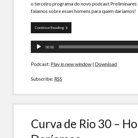
o terceiro programa do novo podcast Preliminares
falamos sobre esses homens para quem daríamos!
Preliminares
Continue Reading
03
–
Tocador
Mais
00:00
homens
de
para
áudio
quem
Podcast:
Play in new window
|
Download
daríamos
Subscribe:
RSS
Curva de Rio 30 – 