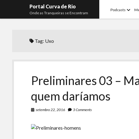
Portal Curva de Rio
open
Podcasts
M
Onde as Tranqueiras se Encontram
menu
Tag:
Uxo
Preliminares 03 – M
quem daríamos
setembro 22, 2016
3 Comments