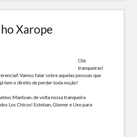
baixo
para
aumentar
ou
lho Xarope
diminuir
o
volume.
Olá
tranqueiras!
eferencial! Vamos falar sobre aquelas pessoas que
 já tem o direito de perder toda noção!
ateus Mantoan, de volta nossa tranqueira
 dos Los Chicos! Esteban, Glomer e Uxo para