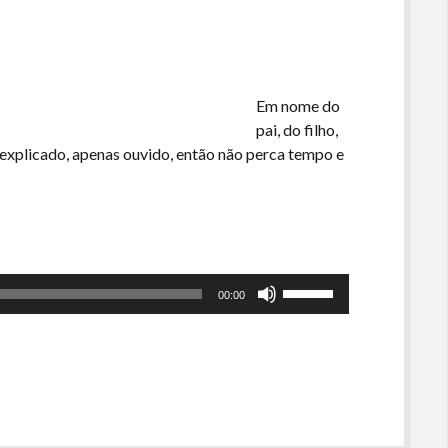
volume.
Em nome do
pai, do filho,
explicado, apenas ouvido, então não perca tempo e
Use
00:00
as
setas
para
cima
ou
para