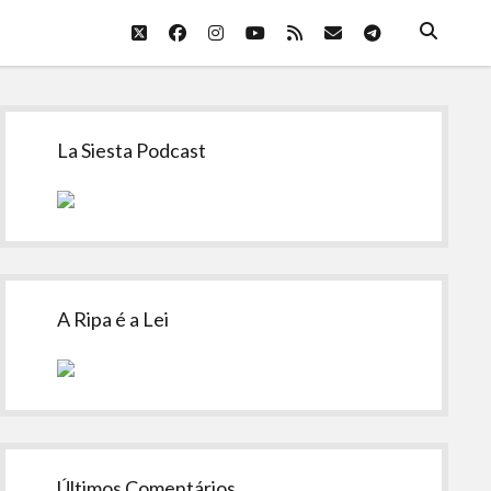
twitter
facebook
instagram
youtube
rss
email
telegram
Sidebar
La Siesta Podcast
A Ripa é a Lei
Últimos Comentários