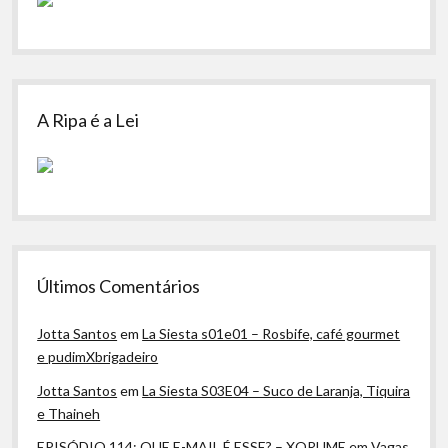
A Ripa é a Lei
Últimos Comentários
Jotta Santos
em
La Siesta s01e01 – Rosbife, café gourmet
e pudimXbrigadeiro
Jotta Santos
em
La Siesta S03E04 – Suco de Laranja, Tiquira
e Thaineh
EPISÓDIO 114: QUE E-MAIL É ESSE? – XORUME
em
Vagas