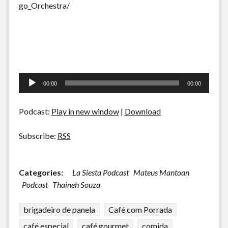
go_Orchestra/
Tocador
00:00
00:00
de
áudio
Podcast:
Play in new window
|
Download
Subscribe:
RSS
Categories:
La Siesta Podcast
Mateus Mantoan
Podcast
Thaineh Souza
brigadeiro de panela
Café com Porrada
café especial
café gourmet
comida