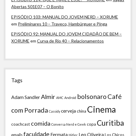
Abertas S01E07 – O Bonito
EPISÓDIO 103: MANUAL DO JOVEM NERD – XORUME
em
Preliminares 10 – Traveco, Hambúrguer e Pinga
EPISÓDIO 92: MANUAL DO JOVEM CIDADÃO DE BEM –
XORUME
em
Curva de Rio 40 – Relacionamentos
Tags
bolsonaro
Café
Almir
Adam Sandler
AMC
Android
Cinema
com Porrada
cerveja
china
Cassidy
Curitiba
comida
coachcast
copa
Conversa Nerd e Geek
faculdade
Fermata
Leo Oliveira
emails
Los Chicos
Hitler