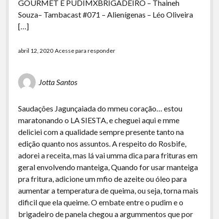
GOURMET E PUDIMXBRIGADEIRO – Thaineh
Souza– Tambacast #071 – Alienígenas – Léo Oliveira
[…]
abril 12, 2020
Acesse para responder
Jotta Santos
Saudações Jagunçaiada do mmeu coração… estou
maratonando o LA SIESTA, e cheguei aqui e mme
deliciei com a qualidade sempre presente tanto na
edição quanto nos assuntos. A respeito do Rosbife,
adorei a receita, mas lá vai umma dica para frituras em
geral envolvendo manteiga, Quando for usar manteiga
pra fritura, adicione um mfio de azeite ou óleo para
aumentar a temperatura de queima, ou seja, torna mais
dificil que ela queime. O embate entre o pudim e o
brigadeiro de panela chegou a argummentos que por