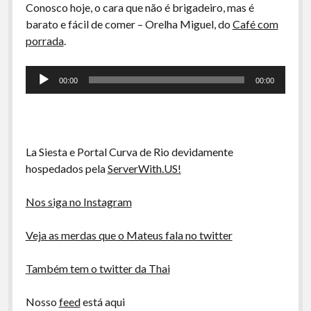
A Ripa É a Lei
Conosco hoje, o cara que não é brigadeiro, mas é
barato e fácil de comer – Orelha Miguel, do
Café com
Especiais
porrada
.
Preliminares
Tocador
00:00
00:00
de
áudio
La Siesta e Portal Curva de Rio devidamente
hospedados pela
ServerWith.US!
Nos siga no Instagram
Veja as merdas que o Mateus fala no twitter
Também tem o twitter da Thai
Nosso
feed
está aqui