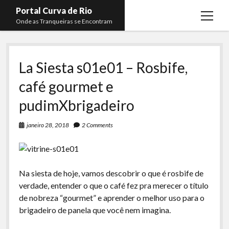
Portal Curva de Rio
open
Onde as Tranqueiras se Encontram
menu
Podcasts
open
menu
La Siesta s01e01 – Rosbife,
Membros
Curva de Rio
open
menu
café gourmet e
Curva Belas Artes
Almir Ribeiro
twitter
facebook
instagram
youtube
rss
email
telegram
pudimXbrigadeiro
Curva Classics
Felype Silva
Komos
Lucas Oliveira
janeiro 28, 2018
2 Comments
La Siesta Podcast
Kaique Xavier
Boca do Lixo
Mateus Mantoan
Na siesta de hoje, vamos descobrir o que é rosbife de
Rachão na Beira do RIo
Rafael Almeida
verdade, entender o que o café fez pra merecer o título
Arquivo CDR
de nobreza “gourmet” e aprender o melhor uso para o
brigadeiro de panela que você nem imagina.
Papo Tranqueira