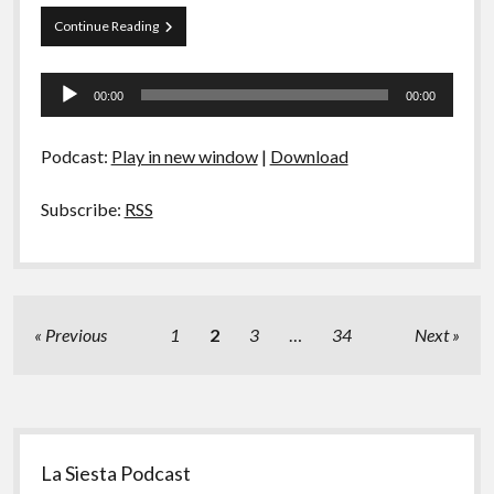
Solaris
Continue Reading
Tocador
00:00
00:00
de
áudio
Podcast:
Play in new window
|
Download
Subscribe:
RSS
Paginação
Previous
1
2
3
…
34
Next
de
posts
Sidebar
La Siesta Podcast