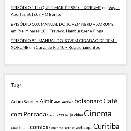
EPISÓDIO 114: QUE E-MAIL É ESSE? – XORUME
em
Vagas
Abertas S01E07 – O Bonito
EPISÓDIO 103: MANUAL DO JOVEM NERD – XORUME
em
Preliminares 10 – Traveco, Hambúrguer e Pinga
EPISÓDIO 92: MANUAL DO JOVEM CIDADÃO DE BEM –
XORUME
em
Curva de Rio 40 – Relacionamentos
Tags
bolsonaro
Café
Almir
Adam Sandler
AMC
Android
Cinema
com Porrada
cerveja
china
Cassidy
Curitiba
comida
coachcast
copa
Conversa Nerd e Geek