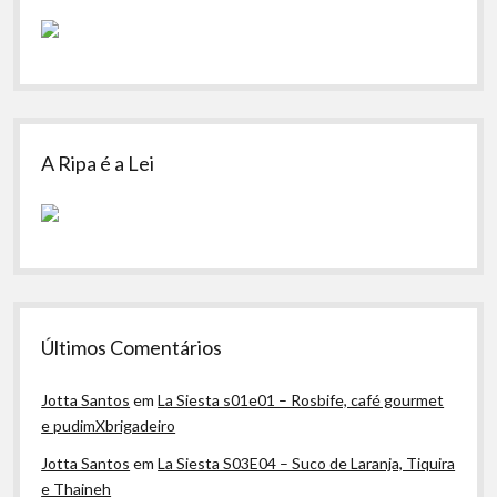
A Ripa é a Lei
Últimos Comentários
Jotta Santos
em
La Siesta s01e01 – Rosbife, café gourmet
e pudimXbrigadeiro
Jotta Santos
em
La Siesta S03E04 – Suco de Laranja, Tiquira
e Thaineh