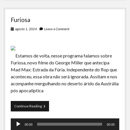
Furiosa
agosto 1, 2024
Leave a Comment
Estamos de volta, nesse programa falamos sobre
Furiosa, novo filme do George Miller que antecipa
Mad Max: Estrada da Fúria. Independente do flop que
aconteceu, essa obra não será ignorada. Assitam e nos
acompanhe mergulhando no deserto árido da Austrália
pós apocaliptica
Furiosa
Continue Reading
Tocador
00:00
00:00
de