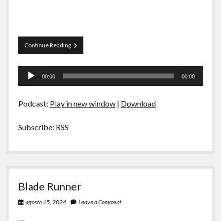
La
Continue Reading
Siesta
S03E01
Tocador
–
00:00
00:00
Ultraprocessados,
de
Mãos
áudio
Invisíveis
Podcast:
Play in new window
|
Download
e
Iogurte
Subscribe:
RSS
Blade Runner
agosto 15, 2024
Leave a Comment