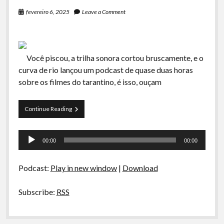
fevereiro 6, 2025
Leave a Comment
Você piscou, a trilha sonora cortou bruscamente, e o
curva de rio lançou um podcast de quase duas horas
sobre os filmes do tarantino, é isso, ouçam
Tarantino
Continue Reading
Tocador
00:00
00:00
de
áudio
Podcast:
Play in new window
|
Download
Subscribe:
RSS