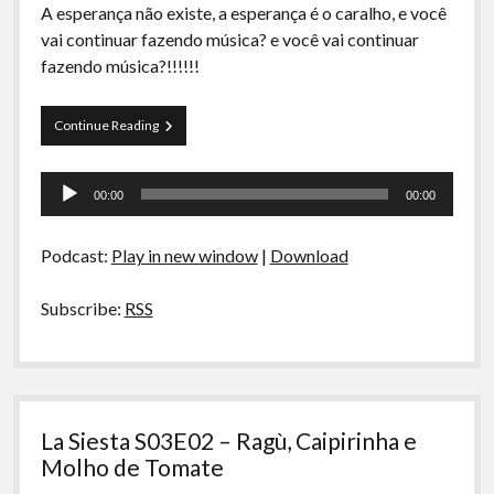
A esperança não existe, a esperança é o caralho, e você
vai continuar fazendo música? e você vai continuar
fazendo música?!!!!!!
Videodrome
Continue Reading
Tocador
00:00
00:00
de
áudio
Podcast:
Play in new window
|
Download
Subscribe:
RSS
La Siesta S03E02 – Ragù, Caipirinha e
Molho de Tomate