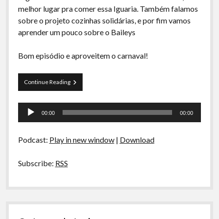
A Ripa É a Lei
melhor lugar pra comer essa Iguaria. Também falamos
sobre o projeto cozinhas solidárias, e por fim vamos
Especiais
aprender um pouco sobre o Baileys
Preliminares
Bom episódio e aproveitem o carnaval!
La
Continue Reading
Siesta
S03E03
Tocador
–
00:00
00:00
Barreado,
de
Madalozo,
áudio
Cozinhas
Podcast:
Play in new window
|
Download
Solidárias
e
Baileys
Subscribe:
RSS