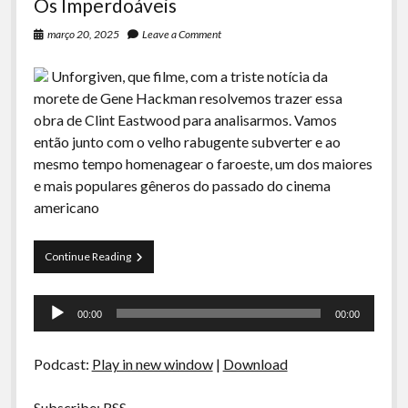
Os Imperdoáveis
março 20, 2025
Leave a Comment
Unforgiven, que filme, com a triste notícia da
morete de Gene Hackman resolvemos trazer essa
obra de Clint Eastwood para analisarmos. Vamos
então junto com o velho rabugente subverter e ao
mesmo tempo homenagear o faroeste, um dos maiores
e mais populares gêneros do passado do cinema
americano
Os
Continue Reading
Imperdoáveis
Tocador
00:00
00:00
de
áudio
Podcast:
Play in new window
|
Download
Subscribe:
RSS