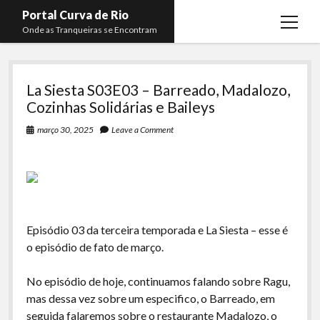
Portal Curva de Rio
open
Onde as Tranqueiras se Encontram
menu
Portal
Podcasts
open
menu
La Siesta S03E03 – Barreado, Madalozo,
Curva
Membros
Curva de Rio
open
Cozinhas Solidárias e Baileys
menu
de
Curva Belas Artes
Almir Ribeiro
twitter
facebook
instagram
youtube
rss
email
telegram
março 30, 2025
Leave a Comment
Rio
Curva Classics
Felype Silva
Komos
Lucas Oliveira
La Siesta Podcast
Kaique Xavier
Boca do Lixo
Mateus Mantoan
Episódio 03 da terceira temporada e La Siesta – esse é
o episódio de fato de março.
Rachão na Beira do RIo
Rafael Almeida
Arquivo CDR
No episódio de hoje, continuamos falando sobre Ragu,
mas dessa vez sobre um especifico, o Barreado, em
Papo Tranqueira
seguida falaremos sobre o restaurante Madalozo, o