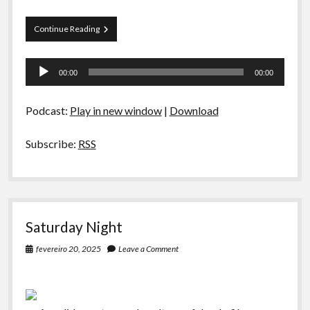
La
Continue Reading
Siesta
S03E02
Tocador
–
00:00
00:00
Ragù,
de
Caipirinha
áudio
e
Podcast:
Play in new window
|
Download
Molho
de
Tomate
Subscribe:
RSS
Saturday Night
fevereiro 20, 2025
Leave a Comment