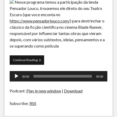
Nesse programa temos a participação da lenda
Pensador Louco, trouxemos ele direto do seu Teatro
Escuro (que voce enconta no
https://www.pensadorlouco.com/
) para destrinchar o
clássico da ficção cientifica no cinema Blade Runner,
responsável por influenciar tantas obras que vieram
depois, com vários subtextos, ideias, pensamentos e a
se superando como película
Blade
Continue Reading
Runner
Tocador
00:00
00:00
de
áudio
Podcast:
Play in new window
|
Download
Subscribe:
RSS