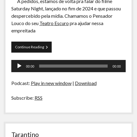
A pedidos, estamos de volta pra falar do filme
Saturday Night, lançado no fim de 2024 e que passou
despercebido pela mídia. Chamamos o Pensador
Louco do seu
Teatro Escuro
pra ajudar nessa
empreitada
Saturday
Continue Reading
Night
Tocador
00:00
00:00
de
áudio
Podcast:
Play in new window
|
Download
Subscribe:
RSS
Tarantino