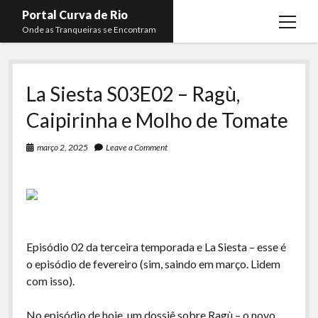
Portal Curva de Rio
open
Onde as Tranqueiras se Encontram
menu
Podcasts
open
menu
La Siesta S03E02 – Ragù,
Membros
Curva de Rio
open
menu
Caipirinha e Molho de Tomate
Curva Belas Artes
Almir Ribeiro
twitter
facebook
instagram
youtube
rss
email
telegram
Curva Classics
Felype Silva
março 2, 2025
Leave a Comment
Komos
Lucas Oliveira
La Siesta Podcast
Kaique Xavier
Boca do Lixo
Mateus Mantoan
Episódio 02 da terceira temporada e La Siesta – esse é
Rachão na Beira do RIo
Rafael Almeida
o episódio de fevereiro (sim, saindo em março. Lidem
Arquivo CDR
com isso).
Papo Tranqueira
No episódio de hoje, um dossiê sobre Ragù – o novo