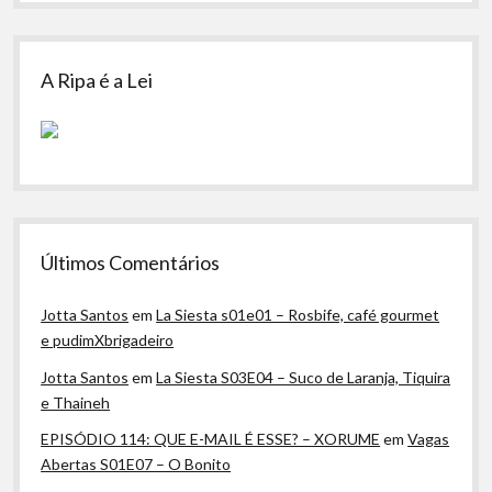
A Ripa é a Lei
Últimos Comentários
Jotta Santos
em
La Siesta s01e01 – Rosbife, café gourmet
e pudimXbrigadeiro
Jotta Santos
em
La Siesta S03E04 – Suco de Laranja, Tiquira
e Thaineh
EPISÓDIO 114: QUE E-MAIL É ESSE? – XORUME
em
Vagas
Abertas S01E07 – O Bonito