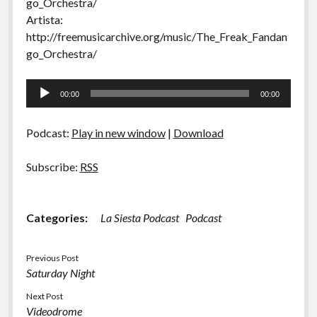
go_Orchestra/
Artista:
http://freemusicarchive.org/music/The_Freak_Fandan
go_Orchestra/
Tocador
00:00
00:00
de
áudio
Podcast:
Play in new window
|
Download
Subscribe:
RSS
Categories:
La Siesta Podcast
Podcast
Previous Post
Saturday Night
Next Post
Videodrome