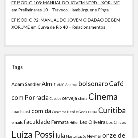
EPISÓDIO 103: MANUAL DO JOVEM NERD – XORUME
em
Preliminares 10 – Traveco, Hambúrguer e Pinga
EPISÓDIO 92: MANUAL DO JOVEM CIDADÃO DE BEM –
XORUME
em
Curva de Rio 40 – Relacionamentos
Tags
bolsonaro
Café
Almir
Adam Sandler
AMC
Android
Cinema
com Porrada
cerveja
china
Cassidy
Curitiba
comida
coachcast
copa
Conversa Nerd e Geek
faculdade
Fermata
Leo Oliveira
emails
Los Chicos
Hitler
Luiza Possi
onze de
lula
Neymar
Masturbação