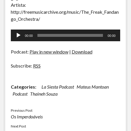
Artista:
http://freemusicarchive.org/music/The_Freak_Fandan
go_Orchestra/
Tocador
00:00
00:00
de
áudio
Podcast:
Play in new window
|
Download
Subscribe:
RSS
Categories:
La Siesta Podcast
Mateus Mantoan
Podcast
Thaineh Souza
Previous Post
Os Imperdoáveis
Next Post