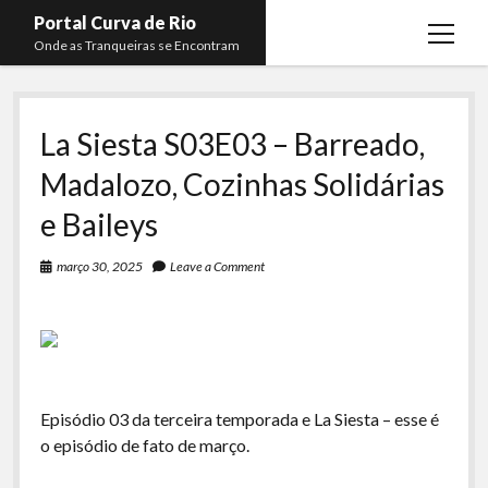
Portal Curva de Rio
open
Onde as Tranqueiras se Encontram
menu
Podcasts
open
menu
La Siesta S03E03 – Barreado,
Membros
Curva de Rio
open
menu
Madalozo, Cozinhas Solidárias
Curva Belas Artes
Almir Ribeiro
twitter
facebook
instagram
youtube
rss
email
telegram
e Baileys
Curva Classics
Felype Silva
Komos
Lucas Oliveira
março 30, 2025
Leave a Comment
La Siesta Podcast
Kaique Xavier
Boca do Lixo
Mateus Mantoan
Rachão na Beira do RIo
Rafael Almeida
Episódio 03 da terceira temporada e La Siesta – esse é
Arquivo CDR
o episódio de fato de março.
Papo Tranqueira