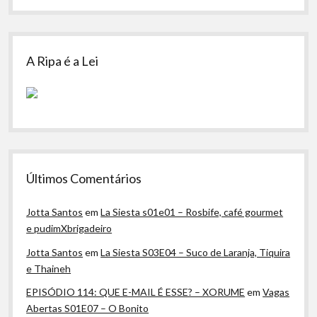
A Ripa é a Lei
Últimos Comentários
Jotta Santos
em
La Siesta s01e01 – Rosbife, café gourmet
e pudimXbrigadeiro
Jotta Santos
em
La Siesta S03E04 – Suco de Laranja, Tiquira
e Thaineh
EPISÓDIO 114: QUE E-MAIL É ESSE? – XORUME
em
Vagas
Abertas S01E07 – O Bonito