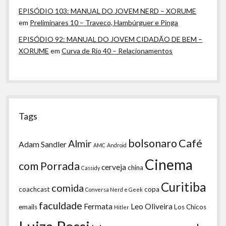
EPISÓDIO 103: MANUAL DO JOVEM NERD – XORUME
em
Preliminares 10 – Traveco, Hambúrguer e Pinga
EPISÓDIO 92: MANUAL DO JOVEM CIDADÃO DE BEM –
XORUME
em
Curva de Rio 40 – Relacionamentos
Tags
bolsonaro
Café
Almir
Adam Sandler
AMC
Android
Cinema
com Porrada
cerveja
china
Cassidy
Curitiba
comida
coachcast
copa
Conversa Nerd e Geek
faculdade
Fermata
Leo Oliveira
emails
Los Chicos
Hitler