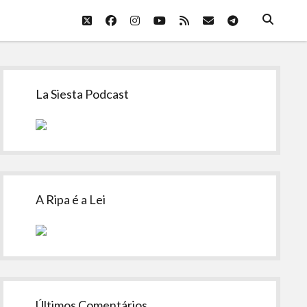
twitter
facebook
instagram
youtube
rss
email
telegram
Sidebar
La Siesta Podcast
A Ripa é a Lei
Últimos Comentários