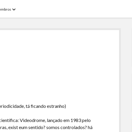
open
embros
menu
riodicidade, tá ficando estranho)
científica: Videodrome, lançado em 1983 pelo
ras, exist eum sentido? somos controlados? há