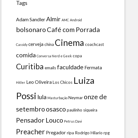
Tags
Almir
Adam Sandler
AMC
Android
bolsonaro
Café com Porrada
Cinema
cerveja
china
coachcast
Cassidy
comida
copa
Conversa Nerd e Geek
Curitiba
faculdade
Fermata
emails
Luiza
Leo Oliveira
Los Chicos
Hitler
Possi
onze de
lula
Neymar
Masturbação
setembro
osasco
paulinho siqueira
Pensador Louco
Petrus Davi
Preacher
Pregador
ripa
Rodrigo Hilario
rpg