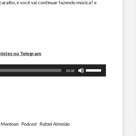
caralho, e você vai continuar fazendo música? e
intes no Telegram
Use
00:00
as
setas
para
cima
ou
para
baixo
 Mantoan
Podcast
Rafael Almeida
para
aumentar