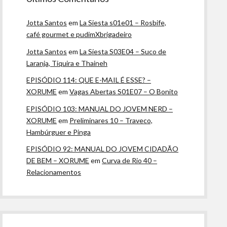
Jotta Santos
em
La Siesta s01e01 – Rosbife,
café gourmet e pudimXbrigadeiro
Jotta Santos
em
La Siesta S03E04 – Suco de
Laranja, Tiquira e Thaineh
EPISÓDIO 114: QUE E-MAIL É ESSE? –
XORUME
em
Vagas Abertas S01E07 – O Bonito
EPISÓDIO 103: MANUAL DO JOVEM NERD –
XORUME
em
Preliminares 10 – Traveco,
Hambúrguer e Pinga
EPISÓDIO 92: MANUAL DO JOVEM CIDADÃO
DE BEM – XORUME
em
Curva de Rio 40 –
Relacionamentos