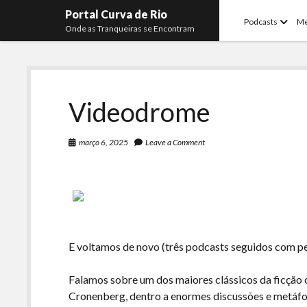
Portal Curva de Rio
open
Podcasts
M
Onde as Tranqueiras se Encontram
menu
Videodrome
março 6, 2025
Leave a Comment
E voltamos de novo (três podcasts seguidos com pe
Falamos sobre um dos maiores clássicos da ficção 
Cronenberg, dentro a enormes discussões e metáfo