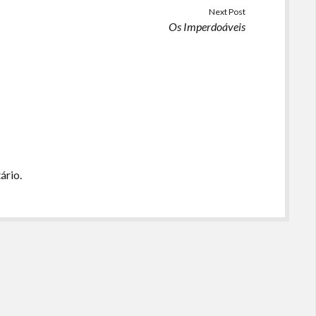
ou
Next Post
Os Imperdoáveis
diminuir
o
volume.
ário.