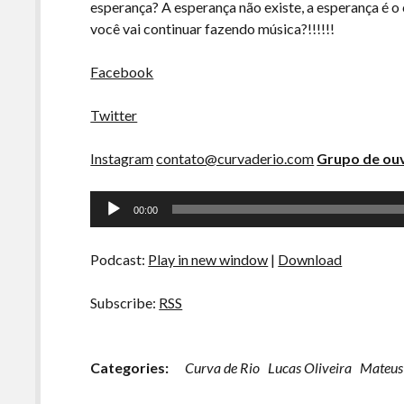
esperança? A esperança não existe, a esperança é o 
você vai continuar fazendo música?!!!!!!
Facebook
Twitter
Instagram
contato@curvaderio.com
Grupo de ouv
Tocador
00:00
de
áudio
Podcast:
Play in new window
|
Download
Subscribe:
RSS
Categories:
Curva de Rio
Lucas Oliveira
Mateus