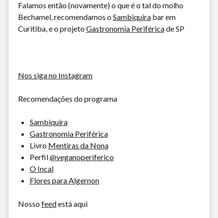
A Ripa É a Lei
Falamos então (novamente) o que é o tal do molho
Bechamel, recomendamos o
Sambiquira
bar em
Especiais
Curitiba, e o projeto
Gastronomia Periférica
de SP
Preliminares
Nos siga no Instagram
Recomendações do programa
Sambiquira
Gastronomia Periférica
Livro
Mentiras da Nona
Perfil
@veganoperiferico
O Incal
Flores para Algernon
Nosso
feed
está aqui