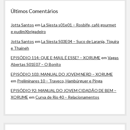
Últimos Comentários
Jotta Santos
em
La Siesta s01e01 – Rosbife, café gourmet
e pudimXbrigadeiro
Jotta Santos
em
La Siesta S03E04 – Suco de Laranja, Tiquira
e Thaineh
EPISÓDIO 114: QUE E-MAIL É ESSE? – XORUME
em
Vagas
Abertas S01E07 – O Bonito
EPISÓDIO 103: MANUAL DO JOVEM NERD – XORUME
em
Preliminares 10 – Traveco, Hambúrguer e Pinga
EPISÓDIO 92: MANUAL DO JOVEM CIDADÃO DE BEM –
XORUME
em
Curva de Rio 40 – Relacionamentos