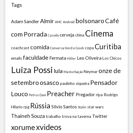
Tags
bolsonaro
Café
Almir
Adam Sandler
AMC
Android
Cinema
com Porrada
cerveja
china
Cassidy
Curitiba
comida
coachcast
copa
Conversa Nerd e Geek
faculdade
Fermata
Leo Oliveira
emails
Los Chicos
Hitler
Luiza Possi
onze de
lula
Neymar
Masturbação
setembro
osasco
Pensador
paulinho siqueira
Preacher
Louco
Pregador
ripa
Rodrigo
Petrus Davi
Rússia
Silvio Santos
Hilario
rpg
star wars
Stalin
Thaineh Souza
Twitter
trabalho
trova na taverna
xvideos
xorume