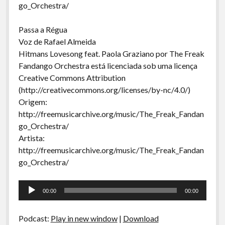
go_Orchestra/
Passa a Régua
Voz de Rafael Almeida
Hitmans Lovesong feat. Paola Graziano por The Freak
Fandango Orchestra está licenciada sob uma licença
Creative Commons Attribution
(http://creativecommons.org/licenses/by-nc/4.0/)
Origem:
http://freemusicarchive.org/music/The_Freak_Fandan
go_Orchestra/
Artista:
http://freemusicarchive.org/music/The_Freak_Fandan
go_Orchestra/
Tocador
00:00
00:00
de
áudio
Podcast:
Play in new window
|
Download