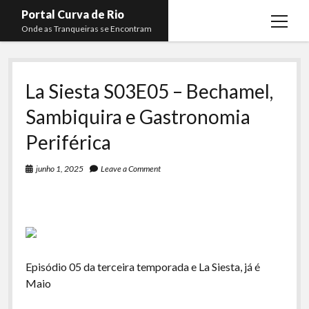
Portal Curva de Rio
open
Onde as Tranqueiras se Encontram
menu
Podcasts
open
menu
La Siesta S03E05 – Bechamel,
Membros
Curva de Rio
open
menu
Sambiquira e Gastronomia
Curva Belas Artes
Almir Ribeiro
twitter
facebook
instagram
youtube
rss
email
telegram
Periférica
Curva Classics
Felype Silva
Komos
Lucas Oliveira
junho 1, 2025
Leave a Comment
La Siesta Podcast
Kaique Xavier
Boca do Lixo
Mateus Mantoan
Rachão na Beira do RIo
Rafael Almeida
Arquivo CDR
Episódio 05 da terceira temporada e La Siesta, já é
Maio
Papo Tranqueira