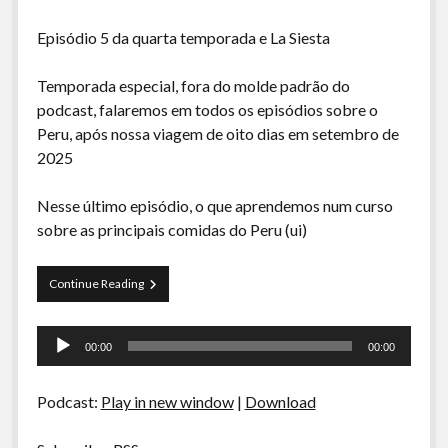
Episódio 5 da quarta temporada e La Siesta
Temporada especial, fora do molde padrão do
podcast, falaremos em todos os episódios sobre o
Peru, após nossa viagem de oito dias em setembro de
2025
Nesse último episódio, o que aprendemos num curso
sobre as principais comidas do Peru (ui)
La
Continue Reading
Siesta
S04E05-
Tocador
Peru,
00:00
00:00
Mágico
de
Y
áudio
Encantador:
Podcast:
Play in new window
|
Download
Causa,
Pisco
Sour