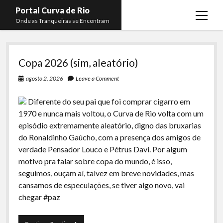
Portal Curva de Rio
open
Onde as Tranqueiras se Encontram
menu
Portal
Podcasts
open
menu
Copa 2026 (sim, aleatório)
Curva
Membros
Curva de Rio
open
menu
agosto 2, 2026
Leave a Comment
de
Curva Belas Artes
Almir Ribeiro
twitter
facebook
instagram
youtube
rss
email
telegram
Diferente do seu pai que foi comprar cigarro em
Rio
Curva Classics
Felype Silva
1970 e nunca mais voltou, o Curva de Rio volta com um
Komos
Lucas Oliveira
episódio extremamente aleatório, digno das bruxarias
do Ronaldinho Gaúcho, com a presença dos amigos de
La Siesta Podcast
Kaique Xavier
verdade Pensador Louco e Pétrus Davi. Por algum
Boca do Lixo
Mateus Mantoan
motivo pra falar sobre copa do mundo, é isso,
seguimos, ouçam aí, talvez em breve novidades, mas
Rachão na Beira do RIo
Rafael Almeida
cansamos de especulações, se tiver algo novo, vai
Arquivo CDR
chegar #paz
Papo Tranqueira