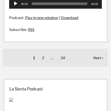
Tocador
00:00
00:00
de
áudio
Podcast:
Play in new window
|
Download
Subscribe:
RSS
Paginação
1
2
…
34
Next
de
posts
Sidebar
La Siesta Podcast