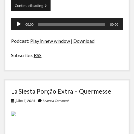
La
Continue Reading
Siesta
S04E01
Tocador
–
00:00
00:00
Peru,
de
Mágico
áudio
Y
Podcast:
Play in new window
|
Download
Encantador:
A
Viagem
Subscribe:
RSS
La Siesta Porção Extra – Quermesse
julho 7, 2025
Leave a Comment