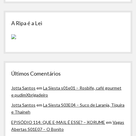
A Ripa é a Lei
Últimos Comentários
Jotta Santos
em
La Siesta s01e01 – Rosbife, café gourmet
e pudimXbrigadeiro
Jotta Santos
em
La Siesta S03E04 – Suco de Laranja, Tiquira
e Thaineh
EPISÓDIO 114: QUE E-MAIL É ESSE? – XORUME
em
Vagas
Abertas S01E07 – O Bonito