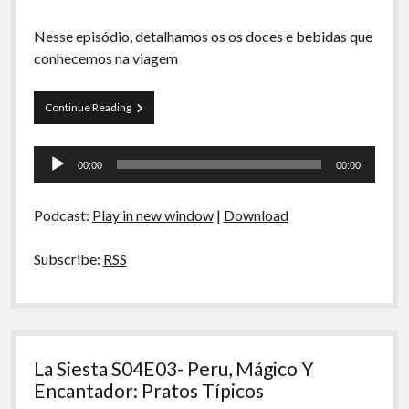
Nesse episódio, detalhamos os os doces e bebidas que
conhecemos na viagem
La
Continue Reading
Siesta
S04E04-
Tocador
Peru,
00:00
00:00
Mágico
de
Y
áudio
Encantador:
Podcast:
Play in new window
|
Download
Doces
e
Bebidas
Subscribe:
RSS
La Siesta S04E03- Peru, Mágico Y
Encantador: Pratos Típicos