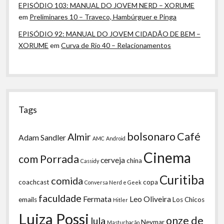
EPISÓDIO 103: MANUAL DO JOVEM NERD – XORUME
em
Preliminares 10 – Traveco, Hambúrguer e Pinga
EPISÓDIO 92: MANUAL DO JOVEM CIDADÃO DE BEM –
XORUME
em
Curva de Rio 40 – Relacionamentos
Tags
bolsonaro
Café
Almir
Adam Sandler
AMC
Android
Cinema
com Porrada
cerveja
china
Cassidy
Curitiba
comida
coachcast
copa
Conversa Nerd e Geek
faculdade
Fermata
Leo Oliveira
emails
Los Chicos
Hitler
Luiza Possi
onze de
lula
Neymar
Masturbação