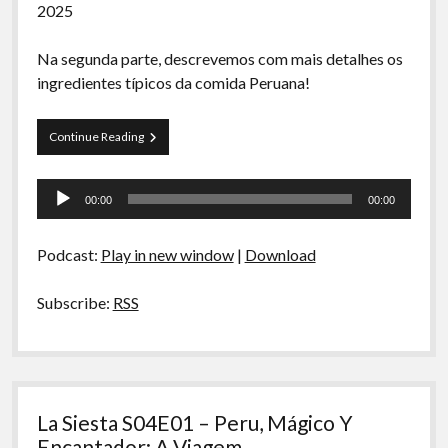
2025
Na segunda parte, descrevemos com mais detalhes os
ingredientes típicos da comida Peruana!
La
Continue Reading
Siesta
S04E02-
Tocador
Peru,
00:00
00:00
Mágico
de
Y
áudio
Encantador:
Podcast:
Play in new window
|
Download
Ingredientes
Subscribe:
RSS
La Siesta S04E01 – Peru, Mágico Y
Encantador: A Viagem