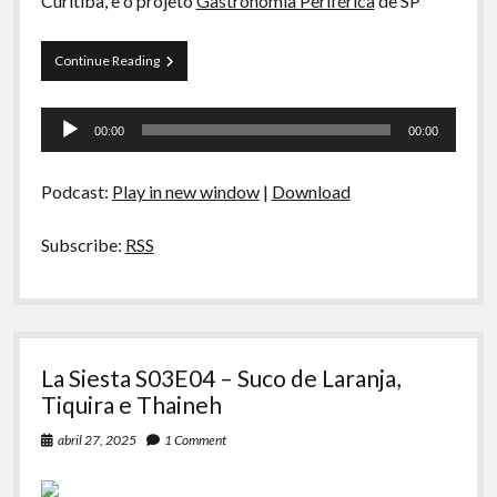
Curitiba, e o projeto
Gastronomia Periférica
de SP
La
Continue Reading
Siesta
S03E05
Tocador
–
00:00
00:00
Bechamel,
de
Sambiquira
áudio
e
Podcast:
Play in new window
|
Download
Gastronomia
Periférica
Subscribe:
RSS
La Siesta S03E04 – Suco de Laranja,
Tiquira e Thaineh
abril 27, 2025
1 Comment