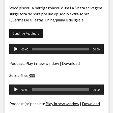
Você piscou, a barriga roncou e um La Siesta selvagem
surge fora de hora pra um episódio extra sobre
Quermesse e Festas junina/julina e de igreja!
La
Continue Reading
Siesta
Porção
Tocador
Extra
00:00
00:00
–
de
Quermesse
áudio
Podcast:
Play in new window
|
Download
Subscribe:
RSS
Tocador
00:00
00:00
de
áudio
Podcast (aripaealei):
Play in new window
|
Download