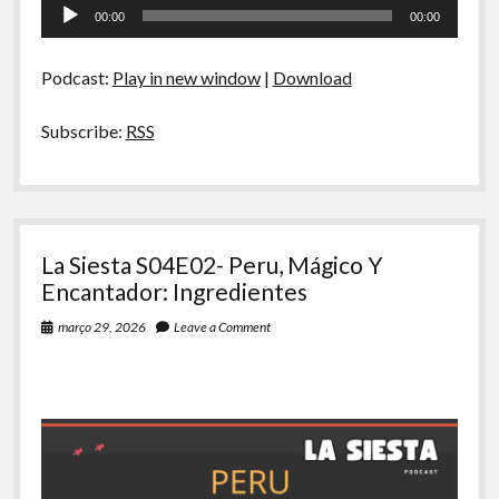
Tocador
Peru,
00:00
00:00
Mágico
de
Y
áudio
Encantador:
Podcast:
Play in new window
|
Download
Pratos
Típicos
Subscribe:
RSS
La Siesta S04E02- Peru, Mágico Y
Encantador: Ingredientes
março 29, 2026
Leave a Comment