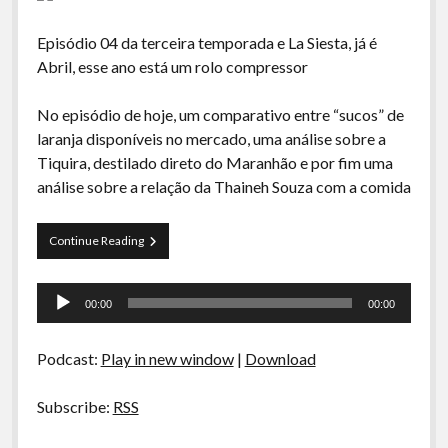
Episódio 04 da terceira temporada e La Siesta, já é
Abril, esse ano está um rolo compressor
No episódio de hoje, um comparativo entre “sucos” de
laranja disponíveis no mercado, uma análise sobre a
Tiquira, destilado direto do Maranhão e por fim uma
análise sobre a relação da Thaineh Souza com a comida
La
Continue Reading
Siesta
S03E04
Tocador
–
00:00
00:00
Suco
de
de
áudio
Laranja,
Podcast:
Play in new window
|
Download
Tiquira
e
Thaineh
Subscribe:
RSS