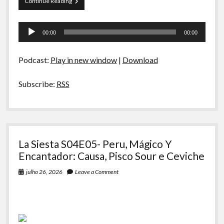
Copa
Continue Reading
A Ripa É a Lei
2026
(sim,
Especiais
Tocador
aleatório)
00:00
00:00
de
Preliminares
áudio
Podcast:
Play in new window
|
Download
Subscribe:
RSS
La Siesta S04E05- Peru, Mágico Y
Encantador: Causa, Pisco Sour e Ceviche
julho 26, 2026
Leave a Comment