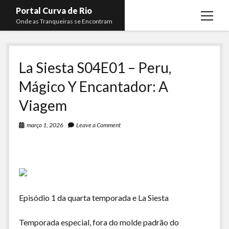
Portal Curva de Rio
open
Onde as Tranqueiras se Encontram
menu
Podcasts
open
menu
La Siesta S04E01 – Peru,
Membros
Curva de Rio
open
menu
Mágico Y Encantador: A
Curva Belas Artes
Almir Ribeiro
twitter
facebook
instagram
youtube
rss
email
telegram
Viagem
Curva Classics
Felype Silva
Komos
Lucas Oliveira
março 1, 2026
Leave a Comment
La Siesta Podcast
Kaique Xavier
Boca do Lixo
Mateus Mantoan
Rachão na Beira do RIo
Rafael Almeida
Arquivo CDR
Episódio 1 da quarta temporada e La Siesta
Papo Tranqueira
Temporada especial, fora do molde padrão do