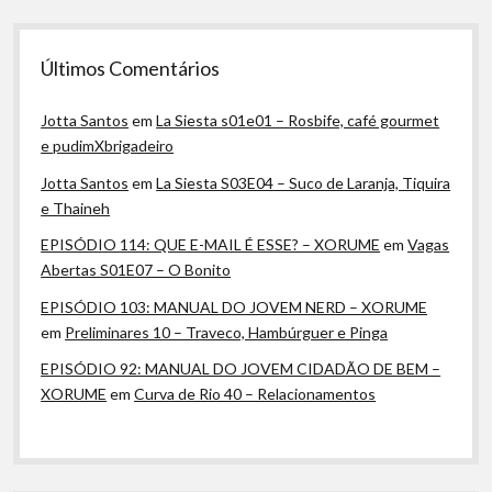
Últimos Comentários
Jotta Santos
em
La Siesta s01e01 – Rosbife, café gourmet
e pudimXbrigadeiro
Jotta Santos
em
La Siesta S03E04 – Suco de Laranja, Tiquira
e Thaineh
EPISÓDIO 114: QUE E-MAIL É ESSE? – XORUME
em
Vagas
Abertas S01E07 – O Bonito
EPISÓDIO 103: MANUAL DO JOVEM NERD – XORUME
em
Preliminares 10 – Traveco, Hambúrguer e Pinga
EPISÓDIO 92: MANUAL DO JOVEM CIDADÃO DE BEM –
XORUME
em
Curva de Rio 40 – Relacionamentos