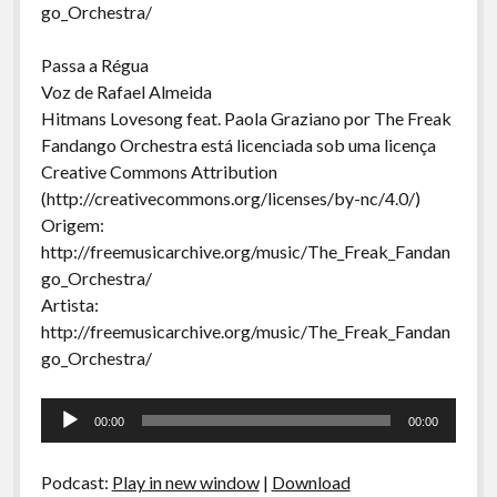
go_Orchestra/
Passa a Régua
Voz de Rafael Almeida
Hitmans Lovesong feat. Paola Graziano por The Freak
Fandango Orchestra está licenciada sob uma licença
Creative Commons Attribution
(http://creativecommons.org/licenses/by-nc/4.0/)
Origem:
http://freemusicarchive.org/music/The_Freak_Fandan
go_Orchestra/
Artista:
http://freemusicarchive.org/music/The_Freak_Fandan
go_Orchestra/
Tocador
00:00
00:00
de
áudio
Podcast:
Play in new window
|
Download