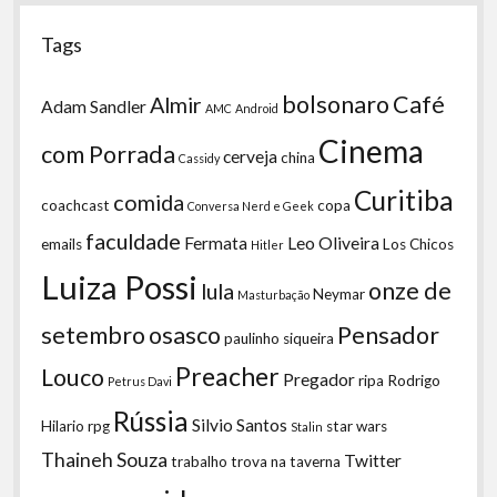
Tags
bolsonaro
Café
Almir
Adam Sandler
AMC
Android
Cinema
com Porrada
cerveja
china
Cassidy
Curitiba
comida
coachcast
copa
Conversa Nerd e Geek
faculdade
Fermata
Leo Oliveira
emails
Los Chicos
Hitler
Luiza Possi
onze de
lula
Neymar
Masturbação
setembro
osasco
Pensador
paulinho siqueira
Preacher
Louco
Pregador
ripa
Rodrigo
Petrus Davi
Rússia
Silvio Santos
Hilario
rpg
star wars
Stalin
Thaineh Souza
Twitter
trabalho
trova na taverna