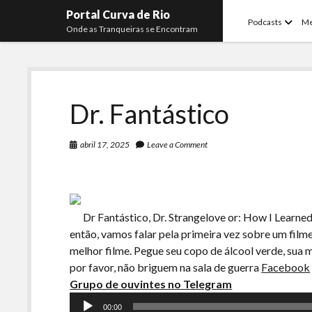
Portal Curva de Rio
open
Podcasts
M
Onde as Tranqueiras se Encontram
menu
Dr. Fantástico
abril 17, 2025
Leave a Comment
Dr Fantástico, Dr. Strangelove or: How I Learn
então, vamos falar pela primeira vez sobre um fil
melhor filme. Pegue seu copo de álcool verde, sua
por favor, não briguem na sala de guerra
Facebook
Grupo de ouvintes no Telegram
Tocador
00:00