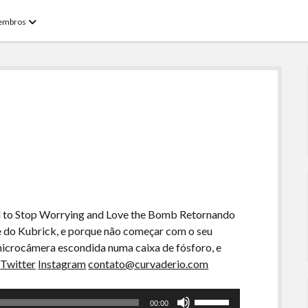
open
embros
menu
ed to Stop Worrying and Love the Bomb Retornando
me do Kubrick, e porque não começar com o seu
 microcâmera escondida numa caixa de fósforo, e
Twitter
Instagram
contato@curvaderio.com
Use
00:00