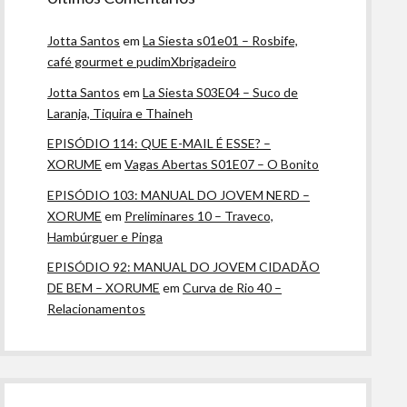
Jotta Santos
em
La Siesta s01e01 – Rosbife,
café gourmet e pudimXbrigadeiro
Jotta Santos
em
La Siesta S03E04 – Suco de
Laranja, Tiquira e Thaineh
EPISÓDIO 114: QUE E-MAIL É ESSE? –
XORUME
em
Vagas Abertas S01E07 – O Bonito
EPISÓDIO 103: MANUAL DO JOVEM NERD –
XORUME
em
Preliminares 10 – Traveco,
Hambúrguer e Pinga
EPISÓDIO 92: MANUAL DO JOVEM CIDADÃO
DE BEM – XORUME
em
Curva de Rio 40 –
Relacionamentos