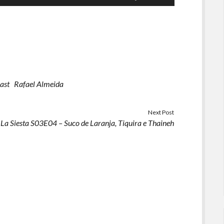
as
setas
para
cima
ou
para
baixo
ast
Rafael Almeida
para
aumentar
ou
Next Post
La Siesta S03E04 – Suco de Laranja, Tiquira e Thaineh
diminuir
o
volume.