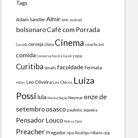
Tags
Almir
Adam Sandler
AMC
Android
bolsonaro
Café com Porrada
Cinema
cerveja
china
coachcast
Cassidy
comida
copa
Conversa Nerd e Geek
Curitiba
faculdade
Fermata
emails
Luiza
Leo Oliveira
Los Chicos
Hitler
Possi
onze de
lula
Neymar
Masturbação
setembro
osasco
paulinho siqueira
Pensador Louco
Petrus Davi
Preacher
Pregador
ripa
Rodrigo Hilario
rpg