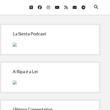
twitter
facebook
instagram
youtube
rss
email
telegram
Sidebar
La Siesta Podcast
A Ripa é a Lei
Últimos Comentários