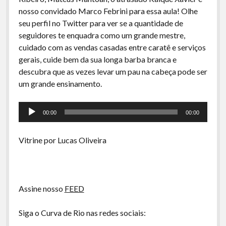
A Ripa É a Lei
nosso convidado Marco Febrini para essa aula! Olhe
Especiais
seu perfil no Twitter para ver se a quantidade de
seguidores te enquadra como um grande mestre,
Preliminares
cuidado com as vendas casadas entre caratê e serviços
gerais, cuide bem da sua longa barba branca e
descubra que as vezes levar um pau na cabeça pode ser
um grande ensinamento.
Tocador
00:00
00:00
de
áudio
Vitrine por Lucas Oliveira
Assine nosso
FEED
Siga o Curva de Rio nas redes sociais: