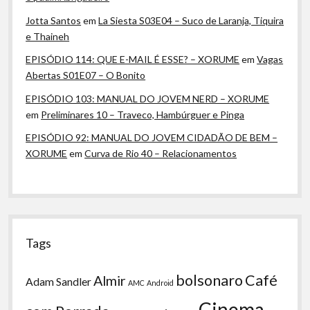
Jotta Santos
em
La Siesta S03E04 – Suco de Laranja, Tiquira
e Thaineh
EPISÓDIO 114: QUE E-MAIL É ESSE? – XORUME
em
Vagas
Abertas S01E07 – O Bonito
EPISÓDIO 103: MANUAL DO JOVEM NERD – XORUME
em
Preliminares 10 – Traveco, Hambúrguer e Pinga
EPISÓDIO 92: MANUAL DO JOVEM CIDADÃO DE BEM –
XORUME
em
Curva de Rio 40 – Relacionamentos
Tags
bolsonaro
Café
Almir
Adam Sandler
AMC
Android
Cinema