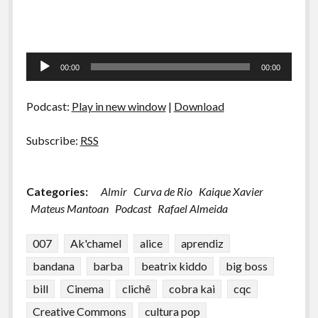
Tocador
00:00
00:00
de
áudio
Podcast:
Play in new window
|
Download
Subscribe:
RSS
Categories:
Almir
Curva de Rio
Kaique Xavier
Mateus Mantoan
Podcast
Rafael Almeida
007
Ak'chamel
alice
aprendiz
bandana
barba
beatrix kiddo
big boss
bill
Cinema
clichê
cobra kai
cqc
Creative Commons
cultura pop