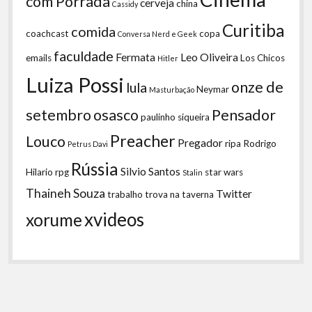
com Porrada
cerveja
china
Cassidy
Curitiba
comida
coachcast
copa
Conversa Nerd e Geek
faculdade
Fermata
Leo Oliveira
emails
Los Chicos
Hitler
Luiza Possi
onze de
lula
Neymar
Masturbação
setembro
osasco
Pensador
paulinho siqueira
Preacher
Louco
Pregador
ripa
Rodrigo
Petrus Davi
Rússia
Silvio Santos
Hilario
rpg
star wars
Stalin
Thaineh Souza
Twitter
trabalho
trova na taverna
xvideos
xorume