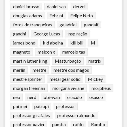
daniel larusso
daniel san
dervel
douglas adams
Febrini
Felipe Neto
fotos de tranqueiras
galadriel
gandalf
gandhi
George Lucas
inspiração
james bond
kid abelha
kill bill
M
magneto
malcon x
marcelo tas
martin luther king
Masturbação
matrix
merlin
mestre
mestre dos magos
mestre splinter
metal gear solid
Mickey
morgan freeman
morgana viviane
morpheus
neo
nerd
obi-wan
oraculo
osasco
pai mei
patropi
professor
professor girafales
professor raimundo
professor xavier
pumba
rafiki
Rambo