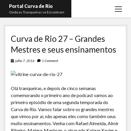
Portal Curva de Rio
open
Onde as Tranqueiras se Encontram
menu
Podcasts
open
menu
Curva de Rio 27 – Grandes
Membros
Curva de Rio
open
menu
Mestres e seus ensinamentos
Curva Belas Artes
Almir Ribeiro
twitter
facebook
instagram
youtube
rss
email
telegram
Curva Classics
Felype Silva
julho 7, 2016
1 Comment
Komos
Lucas Oliveira
La Siesta Podcast
Kaique Xavier
Olá tranqueiras, e depois de cinco semanas
Boca do Lixo
Mateus Mantoan
comemorando o primeiro ano de podcast vamos ao
Rachão na Beira do RIo
primeiro episódio de uma segunda temporada do
Rafael Almeida
Curva de Rio. Vamos falar sobre os grandes mestres
Arquivo CDR
que vimos por aí, não apenas eles como também seus
Papo Tranqueira
muito ensinamentos. Venha com Rafael Almeida, Almir
Ribeiro, Mateus Mantoan, o atrasado Kaique Xavier e