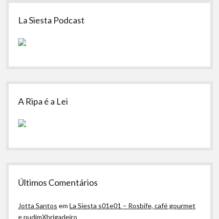
Sidebar
La Siesta Podcast
A Ripa é a Lei
Últimos Comentários
Jotta Santos
em
La Siesta s01e01 – Rosbife, café gourmet
e pudimXbrigadeiro