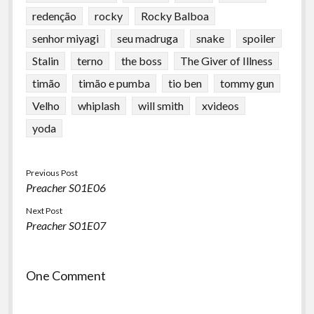
redenção
rocky
Rocky Balboa
senhor miyagi
seu madruga
snake
spoiler
Stalin
terno
the boss
The Giver of Illness
timão
timão e pumba
tio ben
tommy gun
Velho
whiplash
will smith
xvideos
yoda
Previous Post
Preacher S01E06
Next Post
Preacher S01E07
One Comment