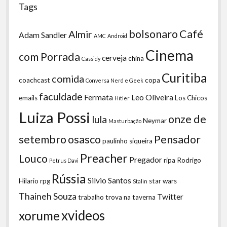
Tags
bolsonaro
Café
Almir
Adam Sandler
AMC
Android
Cinema
com Porrada
cerveja
china
Cassidy
Curitiba
comida
coachcast
copa
Conversa Nerd e Geek
faculdade
Fermata
Leo Oliveira
emails
Los Chicos
Hitler
Luiza Possi
onze de
lula
Neymar
Masturbação
setembro
osasco
Pensador
paulinho siqueira
Preacher
Louco
Pregador
ripa
Rodrigo
Petrus Davi
Rússia
Silvio Santos
Hilario
rpg
star wars
Stalin
Thaineh Souza
Twitter
trabalho
trova na taverna
xvideos
xorume