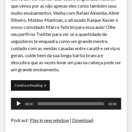
A Ripa É a Lei
que vimos por aí, não apenas eles como também seus
muito ensinamentos. Venha com Rafael Almeida, Almir
Especiais
Ribeiro, Mateus Mantoan, o atrasado Kaique Xavier e
Preliminares
nosso convidado Marco Febrini para essa aula! Olhe
seu perfil no Twitter para ver se a quantidade de
seguidores te enquadra como um grande mestre,
cuidado com as vendas casadas entre caratê e serviços
gerais, cuide bem da sua longa barba branca e
descubra que as vezes levar um pau na cabeça pode ser
um grande ensinamento.
Curva
Continue Reading
de
Rio
Tocador
27
00:00
00:00
–
de
Grandes
áudio
Mestres
Podcast:
Play in new window
|
Download
e
seus