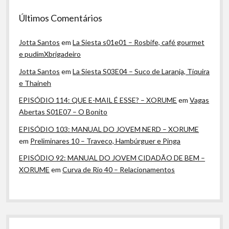
Últimos Comentários
Jotta Santos
em
La Siesta s01e01 – Rosbife, café gourmet
e pudimXbrigadeiro
Jotta Santos
em
La Siesta S03E04 – Suco de Laranja, Tiquira
e Thaineh
EPISÓDIO 114: QUE E-MAIL É ESSE? – XORUME
em
Vagas
Abertas S01E07 – O Bonito
EPISÓDIO 103: MANUAL DO JOVEM NERD – XORUME
em
Preliminares 10 – Traveco, Hambúrguer e Pinga
EPISÓDIO 92: MANUAL DO JOVEM CIDADÃO DE BEM –
XORUME
em
Curva de Rio 40 – Relacionamentos