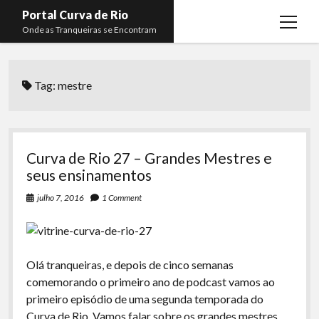
Portal Curva de Rio
open
Onde as Tranqueiras se Encontram
menu
Podcasts
open
menu
Tag:
mestre
Membros
Curva de Rio
open
menu
Curva Belas Artes
Almir Ribeiro
twitter
facebook
instagram
youtube
rss
email
telegram
Curva Classics
Felype Silva
Curva de Rio 27 – Grandes Mestres e
Komos
Lucas Oliveira
seus ensinamentos
La Siesta Podcast
Kaique Xavier
julho 7, 2016
1 Comment
Boca do Lixo
Mateus Mantoan
Rachão na Beira do RIo
Rafael Almeida
Olá tranqueiras, e depois de cinco semanas
Arquivo CDR
comemorando o primeiro ano de podcast vamos ao
primeiro episódio de uma segunda temporada do
Papo Tranqueira
Curva de Rio. Vamos falar sobre os grandes mestres