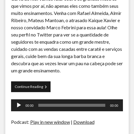
A Ripa É a Lei
que vimos por aí, não apenas eles como também seus
muito ensinamentos. Venha com Rafael Almeida, Almir
Especiais
Ribeiro, Mateus Mantoan, o atrasado Kaique Xavier e
Preliminares
nosso convidado Marco Febrini para essa aula! Olhe
seu perfil no Twitter para ver se a quantidade de
seguidores te enquadra como um grande mestre,
cuidado com as vendas casadas entre caratê e serviços
gerais, cuide bem da sua longa barba branca e
descubra que as vezes levar um pau na cabeça pode ser
um grande ensinamento.
Curva
Continue Reading
de
Rio
Tocador
27
00:00
00:00
–
de
Grandes
áudio
Mestres
Podcast:
Play in new window
|
Download
e
seus