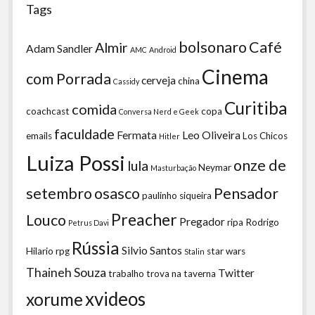
Tags
bolsonaro
Café
Almir
Adam Sandler
AMC
Android
Cinema
com Porrada
cerveja
china
Cassidy
Curitiba
comida
coachcast
copa
Conversa Nerd e Geek
faculdade
Fermata
Leo Oliveira
emails
Los Chicos
Hitler
Luiza Possi
onze de
lula
Neymar
Masturbação
setembro
osasco
Pensador
paulinho siqueira
Preacher
Louco
Pregador
ripa
Rodrigo
Petrus Davi
Rússia
Silvio Santos
Hilario
rpg
star wars
Stalin
Thaineh Souza
Twitter
trabalho
trova na taverna
xvideos
xorume