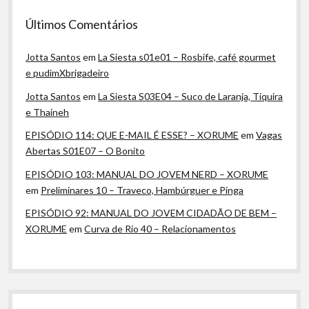
Últimos Comentários
Jotta Santos
em
La Siesta s01e01 – Rosbife, café gourmet
e pudimXbrigadeiro
Jotta Santos
em
La Siesta S03E04 – Suco de Laranja, Tiquira
e Thaineh
EPISÓDIO 114: QUE E-MAIL É ESSE? – XORUME
em
Vagas
Abertas S01E07 – O Bonito
EPISÓDIO 103: MANUAL DO JOVEM NERD – XORUME
em
Preliminares 10 – Traveco, Hambúrguer e Pinga
EPISÓDIO 92: MANUAL DO JOVEM CIDADÃO DE BEM –
XORUME
em
Curva de Rio 40 – Relacionamentos