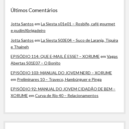
Últimos Comentários
Jotta Santos
em
La Siesta s01e01 – Rosbife, café gourmet
e pudimXbrigadeiro
Jotta Santos
em
La Siesta S03E04 – Suco de Laranja, Tiquira
e Thaineh
EPISÓDIO 114: QUE E-MAIL É ESSE? – XORUME
em
Vagas
Abertas S01E07 – O Bonito
EPISÓDIO 103: MANUAL DO JOVEM NERD – XORUME
em
Preliminares 10 – Traveco, Hambúrguer e Pinga
EPISÓDIO 92: MANUAL DO JOVEM CIDADÃO DE BEM –
XORUME
em
Curva de Rio 40 – Relacionamentos