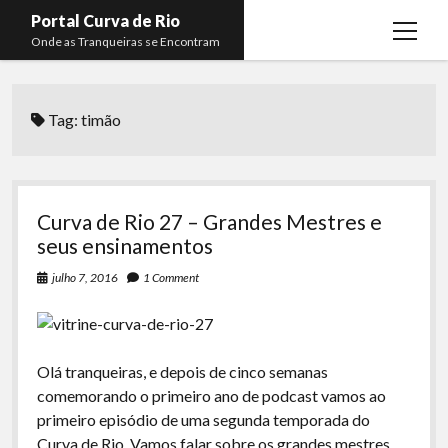
Portal Curva de Rio
open
Onde as Tranqueiras se Encontram
menu
Podcasts
open
menu
Tag:
timão
Membros
Curva de Rio
open
menu
Curva Belas Artes
Almir Ribeiro
twitter
facebook
instagram
youtube
rss
email
telegram
Curva Classics
Felype Silva
Curva de Rio 27 – Grandes Mestres e
Komos
Lucas Oliveira
seus ensinamentos
La Siesta Podcast
Kaique Xavier
julho 7, 2016
1 Comment
Boca do Lixo
Mateus Mantoan
Rachão na Beira do RIo
Rafael Almeida
Olá tranqueiras, e depois de cinco semanas
Arquivo CDR
comemorando o primeiro ano de podcast vamos ao
primeiro episódio de uma segunda temporada do
Papo Tranqueira
Curva de Rio. Vamos falar sobre os grandes mestres