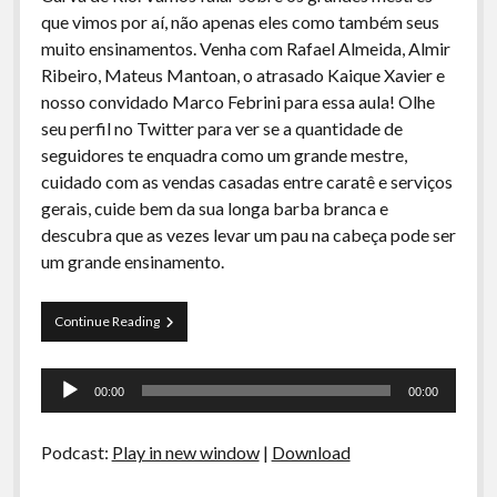
A Ripa É a Lei
que vimos por aí, não apenas eles como também seus
muito ensinamentos. Venha com Rafael Almeida, Almir
Especiais
Ribeiro, Mateus Mantoan, o atrasado Kaique Xavier e
Preliminares
nosso convidado Marco Febrini para essa aula! Olhe
seu perfil no Twitter para ver se a quantidade de
seguidores te enquadra como um grande mestre,
cuidado com as vendas casadas entre caratê e serviços
gerais, cuide bem da sua longa barba branca e
descubra que as vezes levar um pau na cabeça pode ser
um grande ensinamento.
Curva
Continue Reading
de
Rio
Tocador
27
00:00
00:00
–
de
Grandes
áudio
Mestres
Podcast:
Play in new window
|
Download
e
seus