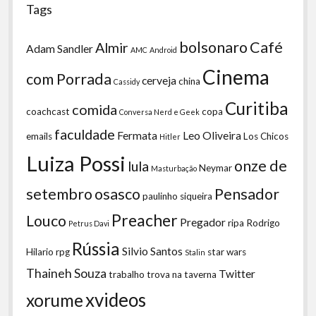
Tags
bolsonaro
Café
Almir
Adam Sandler
AMC
Android
Cinema
com Porrada
cerveja
china
Cassidy
Curitiba
comida
coachcast
copa
Conversa Nerd e Geek
faculdade
Fermata
Leo Oliveira
emails
Los Chicos
Hitler
Luiza Possi
onze de
lula
Neymar
Masturbação
setembro
osasco
Pensador
paulinho siqueira
Preacher
Louco
Pregador
ripa
Rodrigo
Petrus Davi
Rússia
Silvio Santos
Hilario
rpg
star wars
Stalin
Thaineh Souza
Twitter
trabalho
trova na taverna
xvideos
xorume