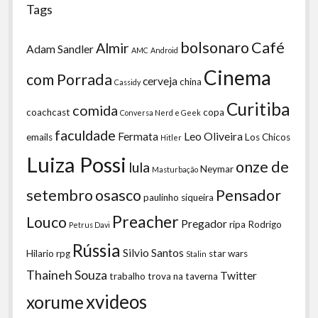
Tags
bolsonaro
Café
Almir
Adam Sandler
AMC
Android
Cinema
com Porrada
cerveja
china
Cassidy
Curitiba
comida
coachcast
copa
Conversa Nerd e Geek
faculdade
Fermata
Leo Oliveira
emails
Los Chicos
Hitler
Luiza Possi
onze de
lula
Neymar
Masturbação
setembro
osasco
Pensador
paulinho siqueira
Preacher
Louco
Pregador
ripa
Rodrigo
Petrus Davi
Rússia
Silvio Santos
Hilario
rpg
star wars
Stalin
Thaineh Souza
Twitter
trabalho
trova na taverna
xvideos
xorume