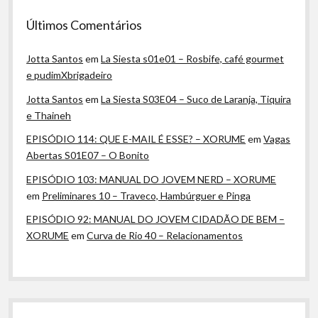
Últimos Comentários
Jotta Santos
em
La Siesta s01e01 – Rosbife, café gourmet
e pudimXbrigadeiro
Jotta Santos
em
La Siesta S03E04 – Suco de Laranja, Tiquira
e Thaineh
EPISÓDIO 114: QUE E-MAIL É ESSE? – XORUME
em
Vagas
Abertas S01E07 – O Bonito
EPISÓDIO 103: MANUAL DO JOVEM NERD – XORUME
em
Preliminares 10 – Traveco, Hambúrguer e Pinga
EPISÓDIO 92: MANUAL DO JOVEM CIDADÃO DE BEM –
XORUME
em
Curva de Rio 40 – Relacionamentos