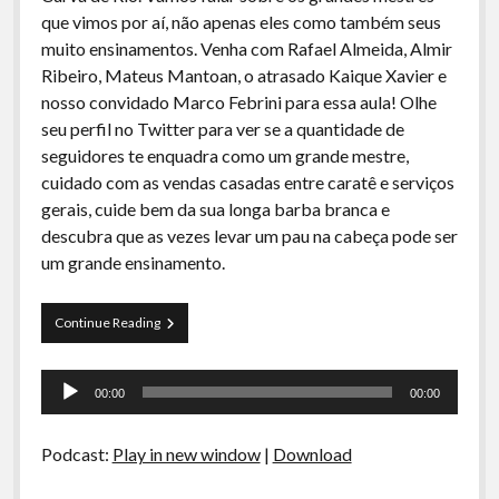
A Ripa É a Lei
que vimos por aí, não apenas eles como também seus
muito ensinamentos. Venha com Rafael Almeida, Almir
Especiais
Ribeiro, Mateus Mantoan, o atrasado Kaique Xavier e
Preliminares
nosso convidado Marco Febrini para essa aula! Olhe
seu perfil no Twitter para ver se a quantidade de
seguidores te enquadra como um grande mestre,
cuidado com as vendas casadas entre caratê e serviços
gerais, cuide bem da sua longa barba branca e
descubra que as vezes levar um pau na cabeça pode ser
um grande ensinamento.
Curva
Continue Reading
de
Rio
Tocador
27
00:00
00:00
–
de
Grandes
áudio
Mestres
Podcast:
Play in new window
|
Download
e
seus