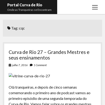
Portal Curva de Rio
open
Onde as Tranqueiras se Encontram
menu
Podcasts
open
menu
Tag:
cqc
Membros
Curva de Rio
open
menu
Curva Belas Artes
Almir Ribeiro
twitter
facebook
instagram
youtube
rss
email
telegram
Curva Classics
Felype Silva
Curva de Rio 27 – Grandes Mestres e
Komos
Lucas Oliveira
seus ensinamentos
La Siesta Podcast
Kaique Xavier
julho 7, 2016
1 Comment
Boca do Lixo
Mateus Mantoan
Rachão na Beira do RIo
Rafael Almeida
Olá tranqueiras, e depois de cinco semanas
Arquivo CDR
comemorando o primeiro ano de podcast vamos ao
primeiro episódio de uma segunda temporada do
Papo Tranqueira
Curva de Rio. Vamos falar sobre os grandes mestres