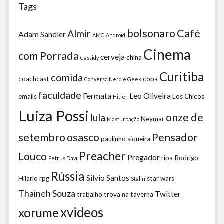
Tags
bolsonaro
Café
Almir
Adam Sandler
AMC
Android
Cinema
com Porrada
cerveja
china
Cassidy
Curitiba
comida
coachcast
copa
Conversa Nerd e Geek
faculdade
Fermata
Leo Oliveira
emails
Los Chicos
Hitler
Luiza Possi
onze de
lula
Neymar
Masturbação
setembro
osasco
Pensador
paulinho siqueira
Preacher
Louco
Pregador
ripa
Rodrigo
Petrus Davi
Rússia
Silvio Santos
Hilario
rpg
star wars
Stalin
Thaineh Souza
Twitter
trabalho
trova na taverna
xvideos
xorume