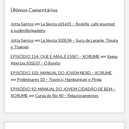
Últimos Comentários
Jotta Santos
em
La Siesta s01e01 – Rosbife, café gourmet
e pudimXbrigadeiro
Jotta Santos
em
La Siesta S03E04 – Suco de Laranja, Tiquira
e Thaineh
EPISÓDIO 114: QUE E-MAIL É ESSE? – XORUME
em
Vagas
Abertas S01E07 – O Bonito
EPISÓDIO 103: MANUAL DO JOVEM NERD – XORUME
em
Preliminares 10 – Traveco, Hambúrguer e Pinga
EPISÓDIO 92: MANUAL DO JOVEM CIDADÃO DE BEM –
XORUME
em
Curva de Rio 40 – Relacionamentos