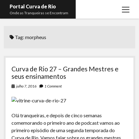
Portal Curva de Rio
open
Onde as Tranqueiras se Encontram
menu
Podcasts
open
menu
Tag:
morpheus
Membros
Curva de Rio
open
menu
Curva Belas Artes
Almir Ribeiro
twitter
facebook
instagram
youtube
rss
email
telegram
Curva Classics
Felype Silva
Curva de Rio 27 – Grandes Mestres e
Komos
Lucas Oliveira
seus ensinamentos
La Siesta Podcast
Kaique Xavier
julho 7, 2016
1 Comment
Boca do Lixo
Mateus Mantoan
Rachão na Beira do RIo
Rafael Almeida
Olá tranqueiras, e depois de cinco semanas
Arquivo CDR
comemorando o primeiro ano de podcast vamos ao
primeiro episódio de uma segunda temporada do
Papo Tranqueira
Curva de Rio. Vamos falar sobre os grandes mestres