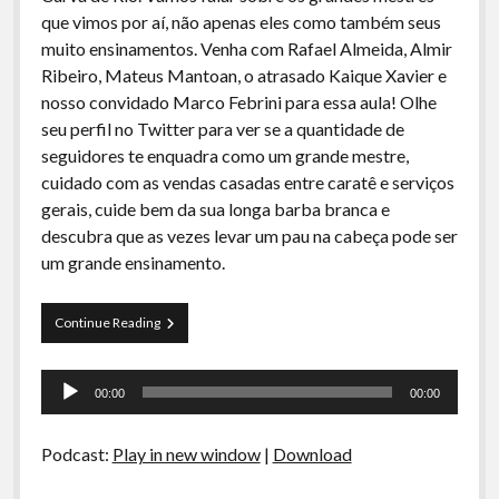
A Ripa É a Lei
que vimos por aí, não apenas eles como também seus
muito ensinamentos. Venha com Rafael Almeida, Almir
Especiais
Ribeiro, Mateus Mantoan, o atrasado Kaique Xavier e
Preliminares
nosso convidado Marco Febrini para essa aula! Olhe
seu perfil no Twitter para ver se a quantidade de
seguidores te enquadra como um grande mestre,
cuidado com as vendas casadas entre caratê e serviços
gerais, cuide bem da sua longa barba branca e
descubra que as vezes levar um pau na cabeça pode ser
um grande ensinamento.
Curva
Continue Reading
de
Rio
Tocador
27
00:00
00:00
–
de
Grandes
áudio
Mestres
Podcast:
Play in new window
|
Download
e
seus