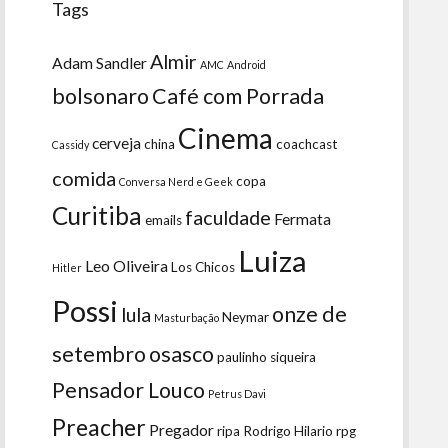
Tags
Almir
Adam Sandler
AMC
Android
bolsonaro
Café com Porrada
Cinema
cerveja
china
coachcast
Cassidy
comida
copa
Conversa Nerd e Geek
Curitiba
faculdade
Fermata
emails
Luiza
Leo Oliveira
Los Chicos
Hitler
Possi
onze de
lula
Neymar
Masturbação
setembro
osasco
paulinho siqueira
Pensador Louco
Petrus Davi
Preacher
Pregador
ripa
Rodrigo Hilario
rpg