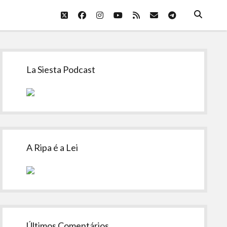
twitter
facebook
instagram
youtube
rss
email
telegram
Sidebar
La Siesta Podcast
A Ripa é a Lei
Últimos Comentários