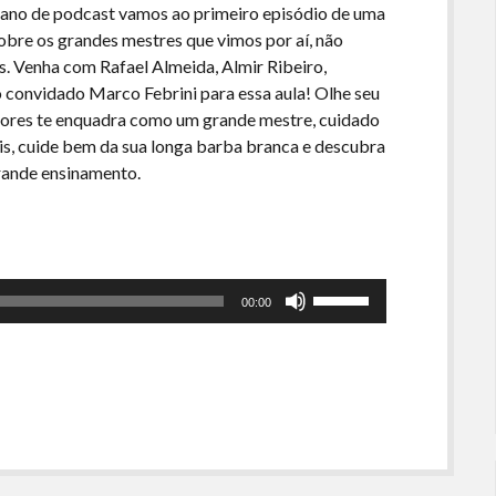
ano de podcast vamos ao primeiro episódio de uma
bre os grandes mestres que vimos por aí, não
 Venha com Rafael Almeida, Almir Ribeiro,
 convidado Marco Febrini para essa aula! Olhe seu
uidores te enquadra como um grande mestre, cuidado
ais, cuide bem da sua longa barba branca e descubra
rande ensinamento.
Use
00:00
as
setas
para
cima
ou
para
baixo