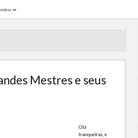
open
embros
menu
andes Mestres e seus
Olá
tranqueiras, e