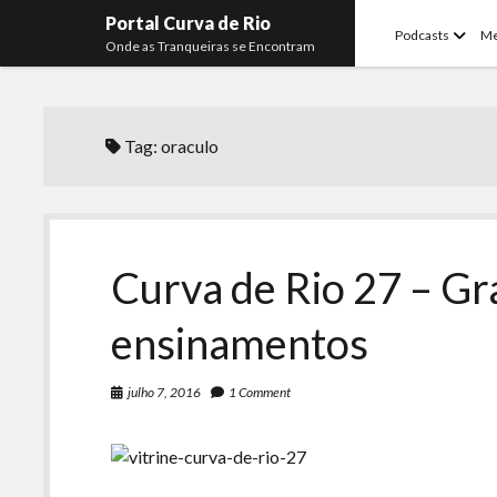
Portal Curva de Rio
open
Podcasts
M
Onde as Tranqueiras se Encontram
menu
Tag:
oraculo
Curva de Rio 27 – Gr
ensinamentos
julho 7, 2016
1 Comment