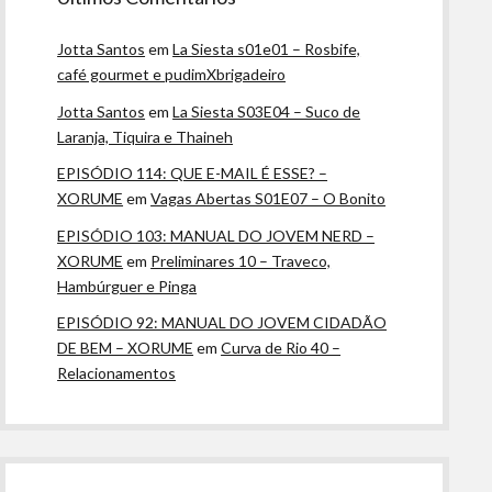
Jotta Santos
em
La Siesta s01e01 – Rosbife,
café gourmet e pudimXbrigadeiro
Jotta Santos
em
La Siesta S03E04 – Suco de
Laranja, Tiquira e Thaineh
EPISÓDIO 114: QUE E-MAIL É ESSE? –
XORUME
em
Vagas Abertas S01E07 – O Bonito
EPISÓDIO 103: MANUAL DO JOVEM NERD –
XORUME
em
Preliminares 10 – Traveco,
Hambúrguer e Pinga
EPISÓDIO 92: MANUAL DO JOVEM CIDADÃO
DE BEM – XORUME
em
Curva de Rio 40 –
Relacionamentos