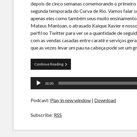
depois de cinco semanas comemorando o primeiro 
segunda temporada do Curva de Rio. Vamos falar so
apenas eles como também seus muito ensinamentos.
Mateus Mantoan, o atrasado Kaique Xavier e nosso
perfil no Twitter para ver se a quantidade de seg
com as vendas casadas entre caratê e serviços ger
que as vezes levar um pau na cabeça pode ser um g
Curva
Continue Reading
de
Rio
Tocador
27
00:00
–
de
Grandes
áudio
Mestres
Podcast:
Play in new window
|
Download
e
seus
ensinamentos
Subscribe:
RSS