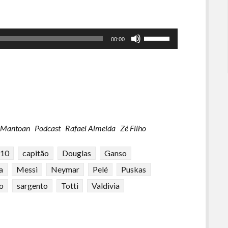
Use
00:00
as
setas
para
cima
ou
para
baixo
 Mantoan
Podcast
Rafael Almeida
Zé Filho
para
aumentar
 10
capitão
Douglas
Ganso
ou
diminuir
a
Messi
Neymar
Pelé
Puskas
o
o
sargento
Totti
Valdivia
volume.