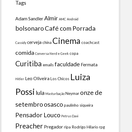
Tags
Almir
Adam Sandler
AMC
Android
bolsonaro
Café com Porrada
Cinema
cerveja
china
coachcast
Cassidy
comida
copa
Conversa Nerd e Geek
Curitiba
faculdade
Fermata
emails
Luiza
Leo Oliveira
Los Chicos
Hitler
Possi
onze de
lula
Neymar
Masturbação
setembro
osasco
paulinho siqueira
Pensador Louco
Petrus Davi
Preacher
Pregador
ripa
Rodrigo Hilario
rpg