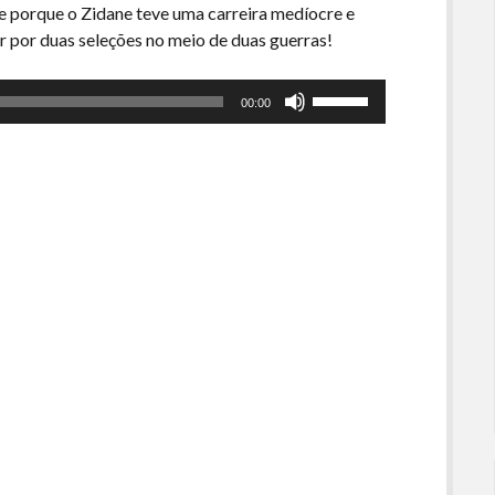
o e porque o Zidane teve uma carreira medíocre e
gar por duas seleções no meio de duas guerras!
Use
00:00
as
setas
para
cima
ou
para
baixo
para
aumentar
ou
diminuir
o
volume.