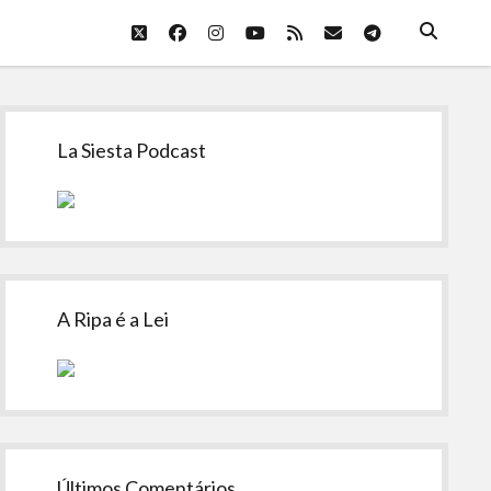
twitter
facebook
instagram
youtube
rss
email
telegram
Sidebar
La Siesta Podcast
A Ripa é a Lei
Últimos Comentários