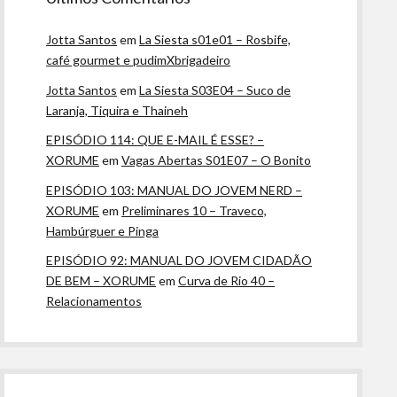
Jotta Santos
em
La Siesta s01e01 – Rosbife,
café gourmet e pudimXbrigadeiro
Jotta Santos
em
La Siesta S03E04 – Suco de
Laranja, Tiquira e Thaineh
EPISÓDIO 114: QUE E-MAIL É ESSE? –
XORUME
em
Vagas Abertas S01E07 – O Bonito
EPISÓDIO 103: MANUAL DO JOVEM NERD –
XORUME
em
Preliminares 10 – Traveco,
Hambúrguer e Pinga
EPISÓDIO 92: MANUAL DO JOVEM CIDADÃO
DE BEM – XORUME
em
Curva de Rio 40 –
Relacionamentos