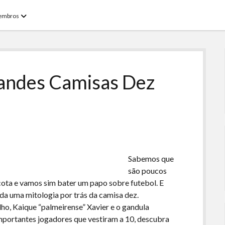
open
embros
menu
randes Camisas Dez
Sabemos que
são poucos
 cota e vamos sim bater um papo sobre futebol. E
a uma mitologia por trás da camisa dez.
ho, Kaique “palmeirense” Xavier e o gandula
portantes jogadores que vestiram a 10, descubra