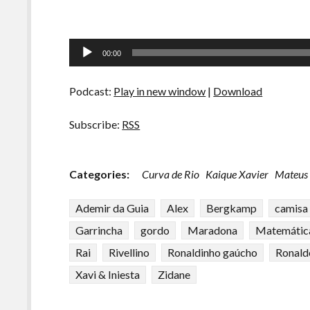
Tocador
00:00
de
áudio
Podcast:
Play in new window
|
Download
Subscribe:
RSS
Categories:
Curva de Rio
Kaique Xavier
Mateus
Ademir da Guia
Alex
Bergkamp
camisa
Garrincha
gordo
Maradona
Matemátic
Rai
Rivellino
Ronaldinho gaúcho
Ronald
Xavi & Iniesta
Zidane