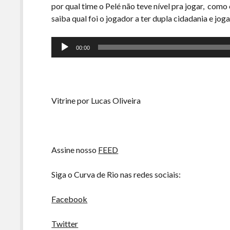
por qual time o Pelé não teve nível pra jogar, com
saiba qual foi o jogador a ter dupla cidadania e jo
Tocador
00:00
de
áudio
Vitrine por Lucas Oliveira
Assine nosso
FEED
Siga o Curva de Rio nas redes sociais:
Facebook
Twitter