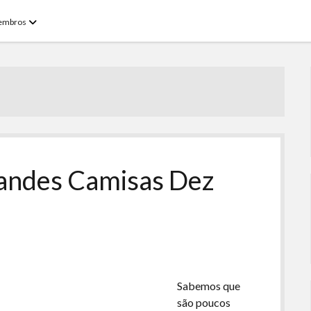
open
embros
menu
randes Camisas Dez
Sabemos que
são poucos