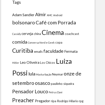
Tags
Almir
Adam Sandler
AMC
Android
bolsonaro
Café com Porrada
Cinema
cerveja
china
coachcast
Cassidy
comida
copa
Conversa Nerd e Geek
Curitiba
faculdade
Fermata
emails
Luiza
Leo Oliveira
Los Chicos
Hitler
Possi
onze de
lula
Neymar
Masturbação
setembro
osasco
paulinho siqueira
Pensador Louco
Petrus Davi
Preacher
Pregador
ripa
Rodrigo Hilario
rpg