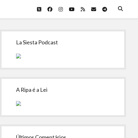
twitter
facebook
instagram
youtube
rss
email
telegram
Sidebar
La Siesta Podcast
A Ripa é a Lei
Últimos Comentários