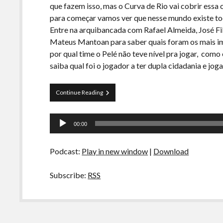
que fazem isso, mas o Curva de Rio vai cobrir essa
para começar vamos ver que nesse mundo existe tod
Entre na arquibancada com Rafael Almeida, José Fil
Mateus Mantoan para saber quais foram os mais im
por qual time o Pelé não teve nível pra jogar, com
saiba qual foi o jogador a ter dupla cidadania e jo
Curva
Continue Reading
de
Rio
Tocador
12
00:00
–
de
Grandes
áudio
Camisas
Podcast:
Play in new window
|
Download
Dez
do
Futebol
Subscribe:
RSS