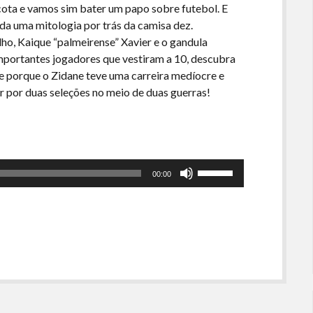
 cota e vamos sim bater um papo sobre futebol. E
a uma mitologia por trás da camisa dez.
ho, Kaique “palmeirense” Xavier e o gandula
portantes jogadores que vestiram a 10, descubra
o e porque o Zidane teve uma carreira medíocre e
gar por duas seleções no meio de duas guerras!
Use
00:00
as
setas
para
cima
ou
para
baixo
para