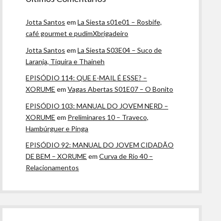
Jotta Santos
em
La Siesta s01e01 – Rosbife,
café gourmet e pudimXbrigadeiro
Jotta Santos
em
La Siesta S03E04 – Suco de
Laranja, Tiquira e Thaineh
EPISÓDIO 114: QUE E-MAIL É ESSE? –
XORUME
em
Vagas Abertas S01E07 – O Bonito
EPISÓDIO 103: MANUAL DO JOVEM NERD –
XORUME
em
Preliminares 10 – Traveco,
Hambúrguer e Pinga
EPISÓDIO 92: MANUAL DO JOVEM CIDADÃO
DE BEM – XORUME
em
Curva de Rio 40 –
Relacionamentos