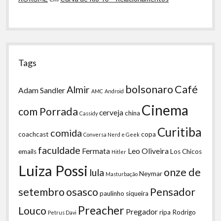
Tags
bolsonaro
Café
Almir
Adam Sandler
AMC
Android
Cinema
com Porrada
cerveja
china
Cassidy
Curitiba
comida
coachcast
copa
Conversa Nerd e Geek
faculdade
Fermata
Leo Oliveira
emails
Los Chicos
Hitler
Luiza Possi
onze de
lula
Neymar
Masturbação
setembro
osasco
Pensador
paulinho siqueira
Preacher
Louco
Pregador
ripa
Rodrigo
Petrus Davi