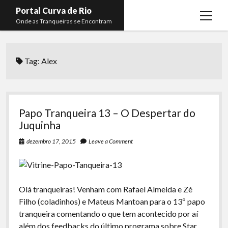
Portal Curva de Rio
open
Onde as Tranqueiras se Encontram
menu
Podcasts
open
menu
Tag:
Alex
Membros
Curva de Rio
open
menu
Curva Belas Artes
Almir Ribeiro
twitter
facebook
instagram
youtube
rss
email
telegram
Curva Classics
Felype Silva
Papo Tranqueira 13 – O Despertar do
Komos
Lucas Oliveira
Juquinha
La Siesta Podcast
Kaique Xavier
dezembro 17, 2015
Leave a Comment
Boca do Lixo
Mateus Mantoan
Rachão na Beira do RIo
Rafael Almeida
Olá tranqueiras! Venham com Rafael Almeida e Zé
Arquivo CDR
Filho (coladinhos) e Mateus Mantoan para o 13º papo
tranqueira comentando o que tem acontecido por aí
Papo Tranqueira
além dos feedbacks do último programa sobre Star