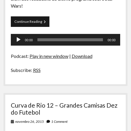
A Ripa É a Lei
Wars!
Especiais
Papo
Continue Reading
Preliminares
Tranqueira
13
Tocador
–
00:00
00:00
O
de
Despertar
áudio
do
Podcast:
Play in new window
|
Download
Juquinha
Subscribe:
RSS
Curva de Rio 12 – Grandes Camisas Dez
do Futebol
novembro 26, 2015
1 Comment