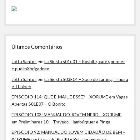
Últimos Comentários
Jotta Santos
em
La Siesta s01e01 – Rosbife, café gourmet
e pudimXbrigadeiro
Jotta Santos
em
La Siesta S03E04 – Suco de Laranja, Tiquira
e Thaineh
EPISÓDIO 114: QUE E-MAIL É ESSE? – XORUME
em
Vagas
Abertas S01E07 – O Bonito
EPISÓDIO 103: MANUAL DO JOVEM NERD – XORUME
em
Preliminares 10 – Traveco, Hambúrguer e Pinga
EPISÓDIO 92: MANUAL DO JOVEM CIDADÃO DE BEM –
XORUME
em
Curva de Rio 40 – Relacionamentos