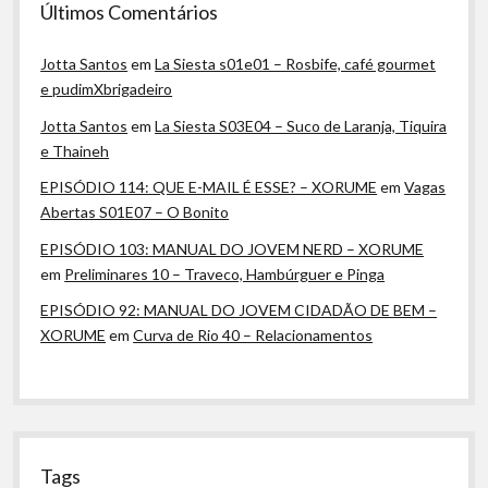
Últimos Comentários
Jotta Santos
em
La Siesta s01e01 – Rosbife, café gourmet
e pudimXbrigadeiro
Jotta Santos
em
La Siesta S03E04 – Suco de Laranja, Tiquira
e Thaineh
EPISÓDIO 114: QUE E-MAIL É ESSE? – XORUME
em
Vagas
Abertas S01E07 – O Bonito
EPISÓDIO 103: MANUAL DO JOVEM NERD – XORUME
em
Preliminares 10 – Traveco, Hambúrguer e Pinga
EPISÓDIO 92: MANUAL DO JOVEM CIDADÃO DE BEM –
XORUME
em
Curva de Rio 40 – Relacionamentos
Tags