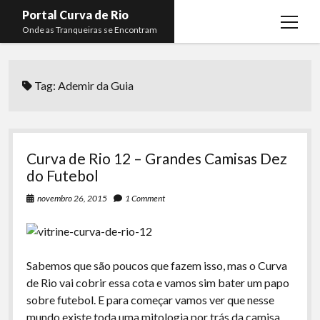
Portal Curva de Rio
open
Onde as Tranqueiras se Encontram
menu
Podcasts
open
menu
Tag:
Ademir da Guia
Membros
Curva de Rio
open
menu
Curva Belas Artes
Almir Ribeiro
twitter
facebook
instagram
youtube
rss
email
telegram
Curva Classics
Felype Silva
Curva de Rio 12 – Grandes Camisas Dez
Komos
Lucas Oliveira
do Futebol
La Siesta Podcast
Kaique Xavier
novembro 26, 2015
1 Comment
Boca do Lixo
Mateus Mantoan
Rachão na Beira do RIo
Rafael Almeida
Sabemos que são poucos que fazem isso, mas o Curva
Arquivo CDR
de Rio vai cobrir essa cota e vamos sim bater um papo
sobre futebol. E para começar vamos ver que nesse
Papo Tranqueira
mundo existe toda uma mitologia por trás da camisa