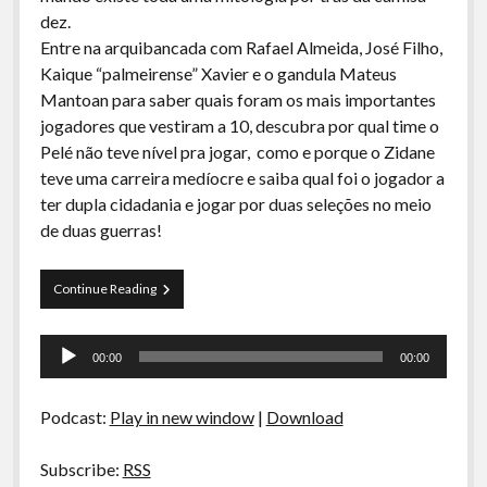
A Ripa É a Lei
dez.
Entre na arquibancada com Rafael Almeida, José Filho,
Especiais
Kaique “palmeirense” Xavier e o gandula Mateus
Preliminares
Mantoan para saber quais foram os mais importantes
jogadores que vestiram a 10, descubra por qual time o
Pelé não teve nível pra jogar, como e porque o Zidane
teve uma carreira medíocre e saiba qual foi o jogador a
ter dupla cidadania e jogar por duas seleções no meio
de duas guerras!
Curva
Continue Reading
de
Rio
Tocador
12
00:00
00:00
–
de
Grandes
áudio
Camisas
Podcast:
Play in new window
|
Download
Dez
do
Futebol
Subscribe:
RSS