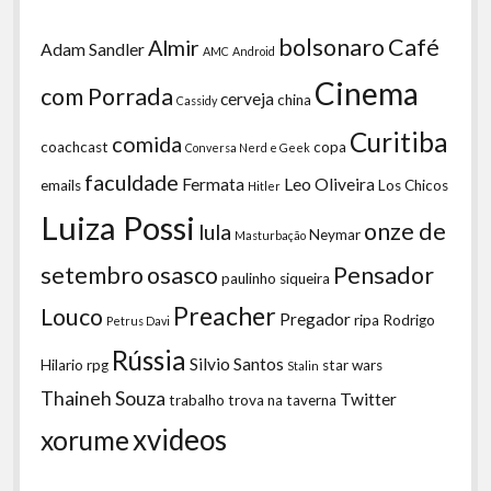
bolsonaro
Café
Almir
Adam Sandler
AMC
Android
Cinema
com Porrada
cerveja
china
Cassidy
Curitiba
comida
coachcast
copa
Conversa Nerd e Geek
faculdade
Fermata
Leo Oliveira
emails
Los Chicos
Hitler
Luiza Possi
onze de
lula
Neymar
Masturbação
setembro
osasco
Pensador
paulinho siqueira
Preacher
Louco
Pregador
ripa
Rodrigo
Petrus Davi
Rússia
Silvio Santos
Hilario
rpg
star wars
Stalin
Thaineh Souza
Twitter
trabalho
trova na taverna
xvideos
xorume