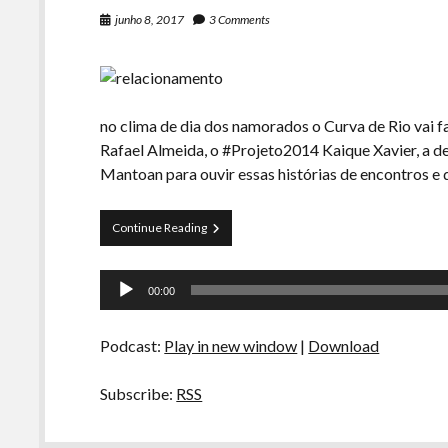
junho 8, 2017
3 Comments
no clima de dia dos namorados o Curva de Rio vai 
Rafael Almeida, o #Projeto2014 Kaique Xavier, a 
Mantoan para ouvir essas histórias de encontros e
Curva
Continue Reading
de
Rio
Tocador
40
00:00
–
de
Relacionamentos
áudio
Podcast:
Play in new window
|
Download
Subscribe:
RSS