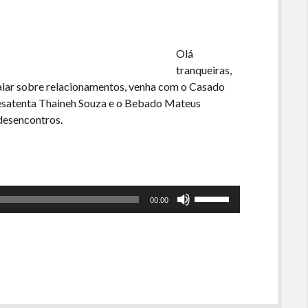
o
volume.
Olá
tranqueiras,
falar sobre relacionamentos, venha com o Casado
desatenta Thaineh Souza e o Bebado Mateus
 desencontros.
Use
00:00
as
setas
para
cima
ou
para