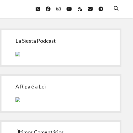
twitter
facebook
instagram
youtube
rss
email
telegram
Sidebar
La Siesta Podcast
A Ripa é a Lei
Últimos Comentários