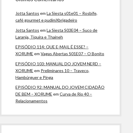
Jotta Santos
em
La Siesta s01e01 – Rosbife,
café gourmet e pudimXbrigadeiro
Jotta Santos
em
La Siesta S03E04 – Suco de
Laranja, Tiquira e Thaineh
EPISÓDIO 114: QUE E-MAIL É ESSE? –
XORUME
em
Vagas Abertas S01E07 – O Bonito
EPISÓDIO 103: MANUAL DO JOVEM NERD –
XORUME
em
Preliminares 10 – Traveco,
Hambúrguer e Pinga
EPISÓDIO 92: MANUAL DO JOVEM CIDADÃO
DE BEM – XORUME
em
Curva de Rio 40 –
Relacionamentos