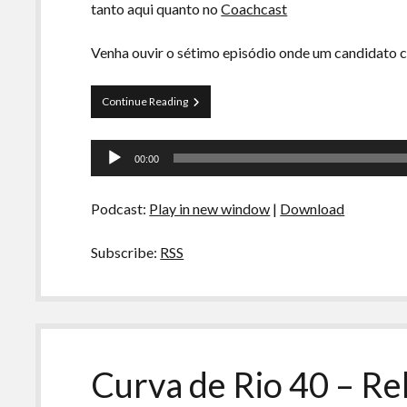
tanto aqui quanto no
Coachcast
Venha ouvir o sétimo episódio onde um candidato
Vagas
Continue Reading
Abertas
S01E07
Tocador
–
00:00
O
de
Bonito
áudio
Podcast:
Play in new window
|
Download
Subscribe:
RSS
Curva de Rio 40 – R