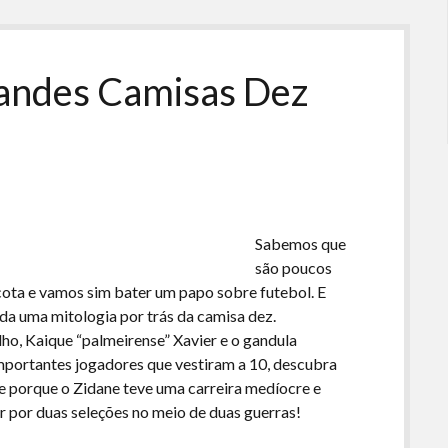
baixo
para
aumentar
ou
randes Camisas Dez
diminuir
o
volume.
Sabemos que
são poucos
 cota e vamos sim bater um papo sobre futebol. E
a uma mitologia por trás da camisa dez.
ho, Kaique “palmeirense” Xavier e o gandula
portantes jogadores que vestiram a 10, descubra
o e porque o Zidane teve uma carreira medíocre e
gar por duas seleções no meio de duas guerras!