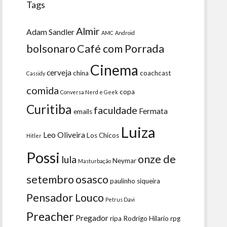
Tags
Almir
Adam Sandler
AMC
Android
bolsonaro
Café com Porrada
Cinema
cerveja
china
coachcast
Cassidy
comida
copa
Conversa Nerd e Geek
Curitiba
faculdade
Fermata
emails
Luiza
Leo Oliveira
Los Chicos
Hitler
Possi
onze de
lula
Neymar
Masturbação
setembro
osasco
paulinho siqueira
Pensador Louco
Petrus Davi
Preacher
Pregador
ripa
Rodrigo Hilario
rpg