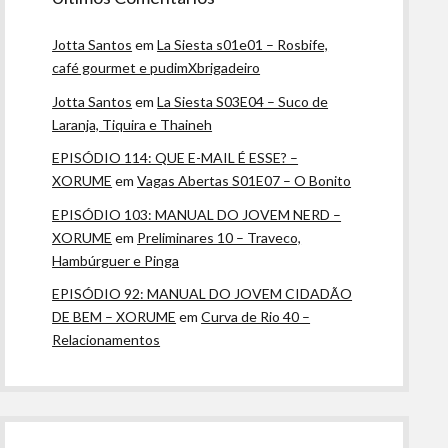
Jotta Santos
em
La Siesta s01e01 – Rosbife,
café gourmet e pudimXbrigadeiro
Jotta Santos
em
La Siesta S03E04 – Suco de
Laranja, Tiquira e Thaineh
EPISÓDIO 114: QUE E-MAIL É ESSE? –
XORUME
em
Vagas Abertas S01E07 – O Bonito
EPISÓDIO 103: MANUAL DO JOVEM NERD –
XORUME
em
Preliminares 10 – Traveco,
Hambúrguer e Pinga
EPISÓDIO 92: MANUAL DO JOVEM CIDADÃO
DE BEM – XORUME
em
Curva de Rio 40 –
Relacionamentos