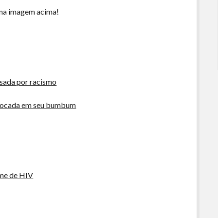
 na imagem acima!
ssada por racismo
colocada em seu bumbum
ame de HIV