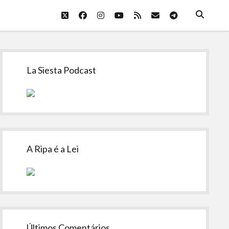
twitter
facebook
instagram
youtube
rss
email
telegram
Sidebar
La Siesta Podcast
A Ripa é a Lei
Últimos Comentários