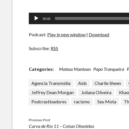
Tocador
00:00
de
áudio
Podcast:
Play in new window
|
Download
Subscribe:
RSS
Categories:
Mateus Mantoan
Papo Tranqueira
P
Agencia Transmídia
Aids
Charlie Sheen
Jeffrey Dean Morgan
Juliana Oliveira
Khao
Podcrastinadores
racismo
Seu Mota
Th
Previous Post
Curva de Rio 11 – Coisas Obsoletas