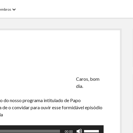
open
embros
menu
Caros, bom
dia.
ulo do nosso programa intitulado de Papo
 de o convidar para ouvir esse formidável episódio
da
Use
00:00