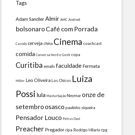
Tags
Almir
Adam Sandler
AMC
Android
bolsonaro
Café com Porrada
Cinema
cerveja
china
coachcast
Cassidy
comida
copa
Conversa Nerd e Geek
Curitiba
faculdade
Fermata
emails
Luiza
Leo Oliveira
Los Chicos
Hitler
Possi
onze de
lula
Neymar
Masturbação
setembro
osasco
paulinho siqueira
Pensador Louco
Petrus Davi
Preacher
Pregador
ripa
Rodrigo Hilario
rpg