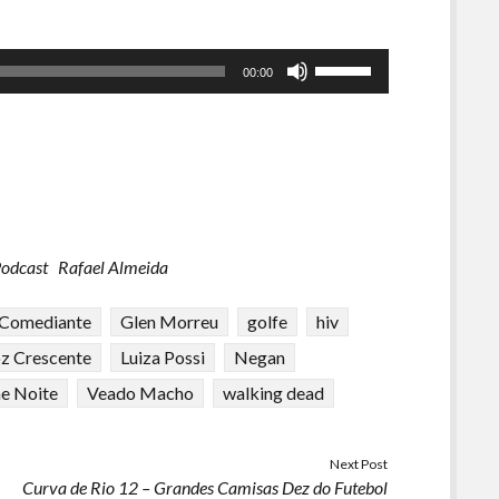
Use
00:00
as
setas
para
cima
ou
para
baixo
odcast
Rafael Almeida
para
aumentar
Comediante
Glen Morreu
golfe
hiv
ou
diminuir
z Crescente
Luiza Possi
Negan
o
e Noite
Veado Macho
walking dead
volume.
Next Post
Curva de Rio 12 – Grandes Camisas Dez do Futebol