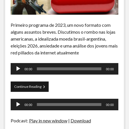
Primeiro programa de 2023, um novo formato com
alguns assuntos breves. Discutimos o rombo nas lojas
americanas, a idealizada moeda brasil-argentina,
eleições 2026, ansiedade e uma análise dos jovens mais
red pillados da internet atualmente
Tocador
00:00
00:00
de
áudio
Curva
Continue Reading
de
Rio
Tocador
#001
00:00
00:00
–
de
Rombo
áudio
nas
Podcast:
Play in new window
|
Download
Americanas,
Nova