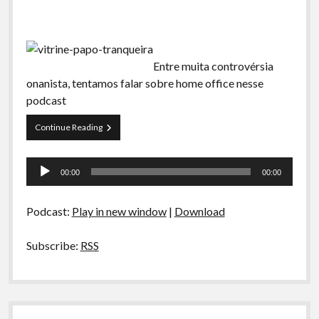
Entre muita controvérsia
onanista, tentamos falar sobre home office nesse
podcast
Papo
Continue Reading
Tranqueira
95
Tocador
–
00:00
00:00
Era
de
para
áudio
ser
Podcast:
Play in new window
|
Download
sobre
home
office
Subscribe:
RSS