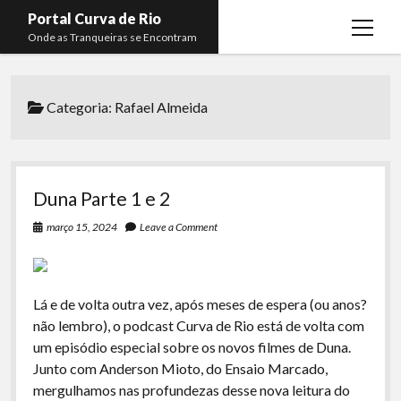
Portal Curva de Rio
open
Onde as Tranqueiras se Encontram
menu
Podcasts
open
menu
Categoria:
Rafael Almeida
Membros
Curva de Rio
open
menu
Curva Belas Artes
Almir Ribeiro
twitter
facebook
instagram
youtube
rss
email
telegram
Curva Classics
Felype Silva
Duna Parte 1 e 2
Komos
Lucas Oliveira
março 15, 2024
Leave a Comment
La Siesta Podcast
Kaique Xavier
Boca do Lixo
Mateus Mantoan
Lá e de volta outra vez, após meses de espera (ou anos?
Rachão na Beira do RIo
Rafael Almeida
não lembro), o podcast Curva de Rio está de volta com
Arquivo CDR
um episódio especial sobre os novos filmes de Duna.
Junto com Anderson Mioto, do Ensaio Marcado,
Papo Tranqueira
mergulhamos nas profundezas desse nova leitura do