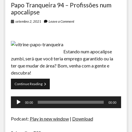
Papo Tranqueira 94 – Profissões num
apocalipse
setembro 2, 2021
Leave a Comment
Estando num apocalipse
zumbi, será que você teria emprego garantido ou ia
ter que mudar de área? Bom, venha com a gente e
descubra!
Papo
Continue Reading
Tranqueira
94
Tocador
–
00:00
00:00
Profissões
de
num
áudio
apocalipse
Podcast:
Play in new window
|
Download