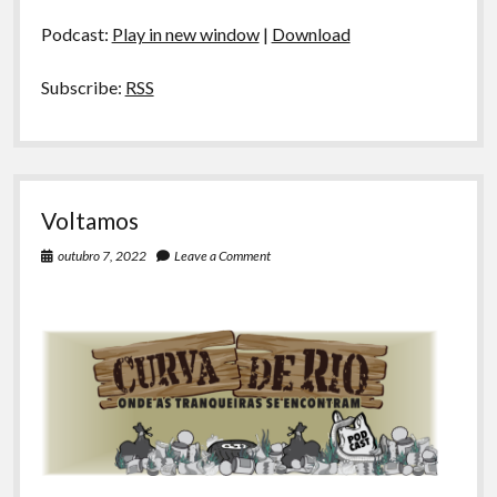
Voltássemos
áudio
no
Podcast:
Play in new window
|
Download
Tempo
Subscribe:
RSS
Voltamos
outubro 7, 2022
Leave a Comment