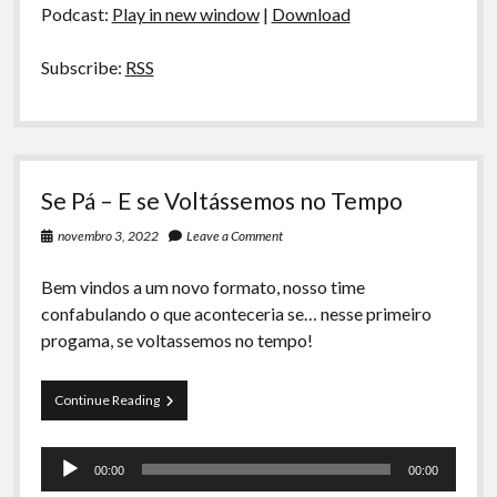
Podcast:
Play in new window
|
Download
Subscribe:
RSS
Se Pá – E se Voltássemos no Tempo
novembro 3, 2022
Leave a Comment
Bem vindos a um novo formato, nosso time
confabulando o que aconteceria se… nesse primeiro
progama, se voltassemos no tempo!
Se
Continue Reading
Pá
–
Tocador
E
00:00
00:00
se
de