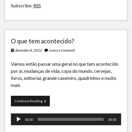
Moeda
Subscribe:
RSS
e
Red
Pills
O que tem acontecido?
dezembro 8, 2022
Leave a Comment
Vamos então passar uma geral no que tem acontecido
por aí, mudanças de vida, copa do mundo, cervejas,
livros, editorial, grande casemiro, quadrinhos e muito
mais
O
Continue Reading
que
tem
Tocador
acontecido?
00:00
00:00
de
áudio