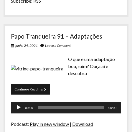
Subscribe:
RSS
Papo Tranqueira 91 – Adaptações
junho 24, 2021
Leave a Comment
O que é uma adaptação
boa, ruim? Ouça aí e
descubra
Papo
Continue Reading
Tranqueira
91
Tocador
–
00:00
00:00
Adaptações
de
áudio
Podcast:
Play in new window
|
Download