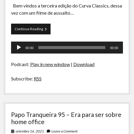
Bem vindos a terceira edição do Curva Classics, dessa
vez com um filme de asssalto…
Curva
Continue Reading
Classics
–
Tocador
TRÍPLICE
00:00
00:00
FRONTEIRA:
de
Parte
áudio
1
Podcast:
Play in new window
|
Download
Subscribe:
RSS
Papo Tranqueira 95 – Era para ser sobre
home office
setembro 16, 2021
Leave a Comment