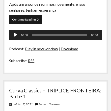
Após um ano, nos reunimos novamente, é isso
senhores, tenham esperança
Voltamos
Continue Reading
Tocador
00:00
00:00
de
áudio
Podcast:
Play in new window
|
Download
Subscribe:
RSS
Curva Classics – TRÍPLICE FRONTEIRA:
Parte 1
outubro 7, 2021
Leave a Comment