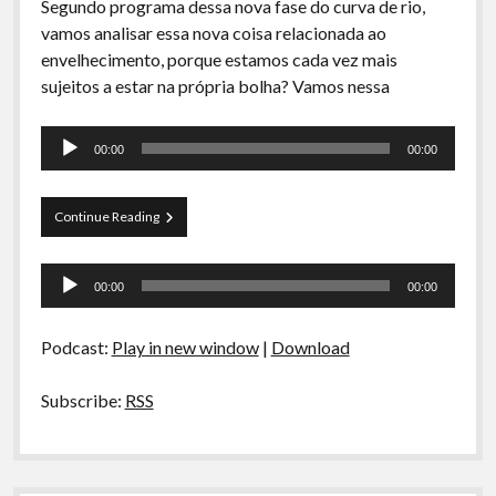
Segundo programa dessa nova fase do curva de rio,
vamos analisar essa nova coisa relacionada ao
envelhecimento, porque estamos cada vez mais
sujeitos a estar na própria bolha? Vamos nessa
Tocador
00:00
00:00
de
áudio
Curva
Continue Reading
de
Rio
Tocador
#002
00:00
00:00
–
de
Como
áudio
é
Podcast:
Play in new window
|
Download
viver
numa
bolha?
Subscribe:
RSS