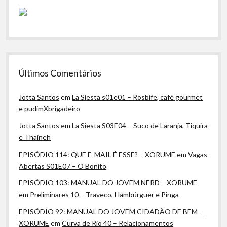
Últimos Comentários
Jotta Santos
em
La Siesta s01e01 – Rosbife, café gourmet
e pudimXbrigadeiro
Jotta Santos
em
La Siesta S03E04 – Suco de Laranja, Tiquira
e Thaineh
EPISÓDIO 114: QUE E-MAIL É ESSE? – XORUME
em
Vagas
Abertas S01E07 – O Bonito
EPISÓDIO 103: MANUAL DO JOVEM NERD – XORUME
em
Preliminares 10 – Traveco, Hambúrguer e Pinga
EPISÓDIO 92: MANUAL DO JOVEM CIDADÃO DE BEM –
XORUME
em
Curva de Rio 40 – Relacionamentos