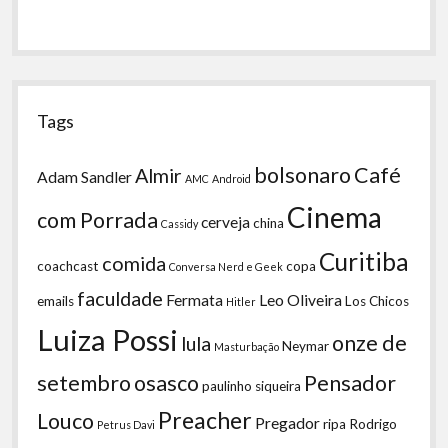
Tags
bolsonaro
Café
Almir
Adam Sandler
AMC
Android
Cinema
com Porrada
cerveja
china
Cassidy
Curitiba
comida
coachcast
copa
Conversa Nerd e Geek
faculdade
Fermata
Leo Oliveira
emails
Los Chicos
Hitler
Luiza Possi
onze de
lula
Neymar
Masturbação
setembro
osasco
Pensador
paulinho siqueira
Preacher
Louco
Pregador
ripa
Rodrigo
Petrus Davi