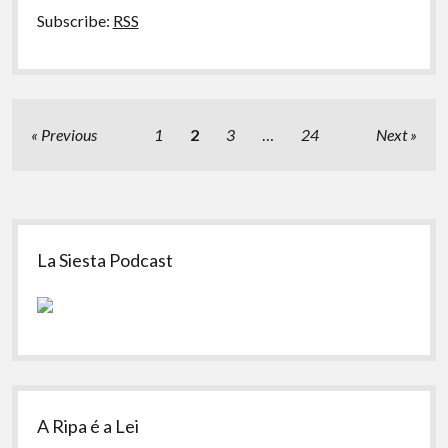
Subscribe:
RSS
Paginação
Previous
1
2
3
…
24
Next
de
posts
Sidebar
La Siesta Podcast
A Ripa é a Lei