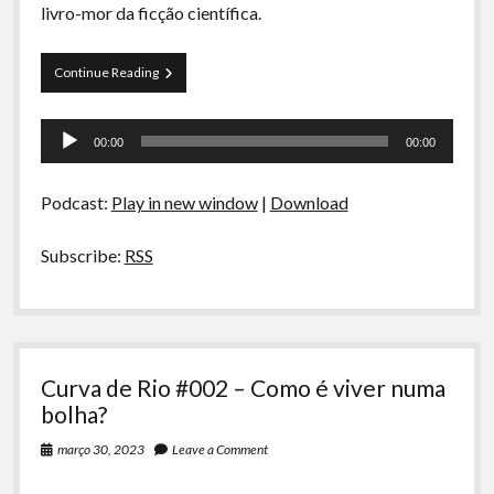
A Ripa É a Lei
livro-mor da ficção científica.
Especiais
Duna
Continue Reading
Preliminares
Parte
1
Tocador
e
00:00
00:00
2
de
áudio
Podcast:
Play in new window
|
Download
Subscribe:
RSS
Curva de Rio #002 – Como é viver numa
bolha?
março 30, 2023
Leave a Comment