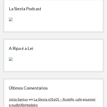
Sidebar
La Siesta Podcast
A Ripa é a Lei
Últimos Comentários
Jotta Santos
em
La Siesta s01e01 – Rosbife, café gourmet
e pudimXbrigadeiro