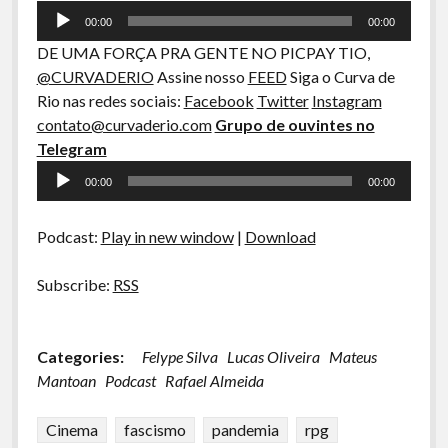
A Ripa É a Lei
00:00
00:00
Especiais
DE UMA FORÇA PRA GENTE NO PICPAY TIO,
@CURVADERIO
Assine nosso
FEED
Siga o Curva de
Preliminares
Rio nas redes sociais:
Facebook
Twitter
Instagram
contato@curvaderio.com
Grupo de ouvintes no
Telegram
Tocador
00:00
00:00
de
áudio
Podcast:
Play in new window
|
Download
Subscribe:
RSS
Categories:
Felype Silva
Lucas Oliveira
Mateus
Mantoan
Podcast
Rafael Almeida
Cinema
fascismo
pandemia
rpg