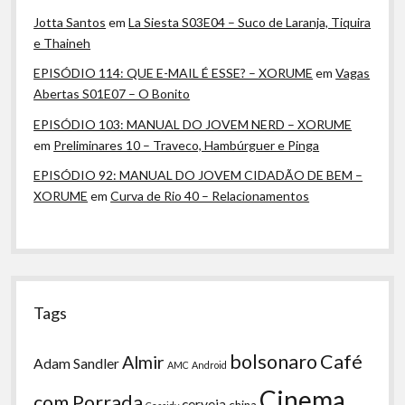
Jotta Santos
em
La Siesta S03E04 – Suco de Laranja, Tiquira
e Thaineh
EPISÓDIO 114: QUE E-MAIL É ESSE? – XORUME
em
Vagas
Abertas S01E07 – O Bonito
EPISÓDIO 103: MANUAL DO JOVEM NERD – XORUME
em
Preliminares 10 – Traveco, Hambúrguer e Pinga
EPISÓDIO 92: MANUAL DO JOVEM CIDADÃO DE BEM –
XORUME
em
Curva de Rio 40 – Relacionamentos
Tags
bolsonaro
Café
Almir
Adam Sandler
AMC
Android
Cinema
com Porrada
cerveja
china