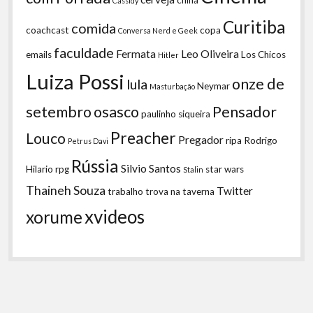
Cassidy
Curitiba
comida
coachcast
copa
Conversa Nerd e Geek
faculdade
Fermata
Leo Oliveira
emails
Los Chicos
Hitler
Luiza Possi
onze de
lula
Neymar
Masturbação
setembro
osasco
Pensador
paulinho siqueira
Preacher
Louco
Pregador
ripa
Rodrigo
Petrus Davi
Rússia
Silvio Santos
Hilario
rpg
star wars
Stalin
Thaineh Souza
Twitter
trabalho
trova na taverna
xvideos
xorume