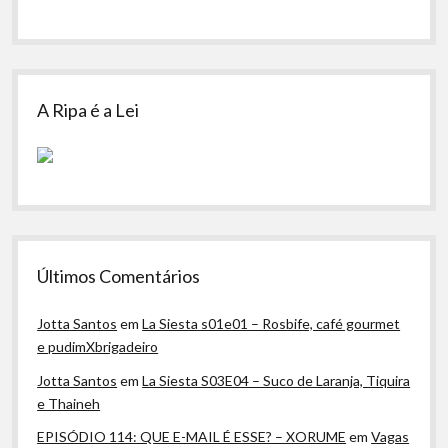
A Ripa é a Lei
Últimos Comentários
Jotta Santos
em
La Siesta s01e01 – Rosbife, café gourmet
e pudimXbrigadeiro
Jotta Santos
em
La Siesta S03E04 – Suco de Laranja, Tiquira
e Thaineh
EPISÓDIO 114: QUE E-MAIL É ESSE? – XORUME
em
Vagas