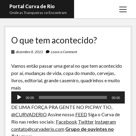
Portal Curva de Rio
open
Onde as Tranqueiras se Encontram
menu
Podcasts
open
menu
O que tem acontecido?
Membros
Curva de Rio
open
menu
Curva Belas Artes
Almir Ribeiro
dezembro 8, 2022
Leave a Comment
twitter
facebook
instagram
youtube
rss
email
telegram
Curva Classics
Felype Silva
Vamos então passar uma geral no que tem acontecido
por aí, mudanças de vida, copa do mundo, cervejas,
Komos
Lucas Oliveira
livros, editorial, grande casemiro, quadrinhos e muito
La Siesta Podcast
Kaique Xavier
Tocador
mais
de
Boca do Lixo
Mateus Mantoan
00:00
00:00
áudio
Rachão na Beira do RIo
Rafael Almeida
DE UMA FORÇA PRA GENTE NO PICPAY TIO,
@CURVADERIO
Assine nosso
FEED
Siga o Curva de
Arquivo CDR
Rio nas redes sociais:
Facebook
Twitter
Instagram
Papo Tranqueira
contato@curvaderio.com
Grupo de ouvintes no