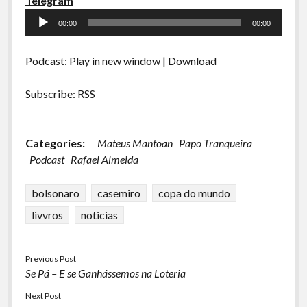
Telegram
A Ripa É a Lei
Tocador
00:00
00:00
Especiais
de
áudio
Preliminares
Podcast:
Play in new window
|
Download
Subscribe:
RSS
Categories:
Mateus Mantoan
Papo Tranqueira
Podcast
Rafael Almeida
bolsonaro
casemiro
copa do mundo
livvros
noticias
Previous Post
Se Pá – E se Ganhássemos na Loteria
Next Post