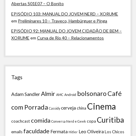
Abertas S01E07 – O Bonito
EPISÓDIO 103: MANUAL DO JOVEM NERD – XORUME
em
Preliminares 10 – Traveco, Hambúrguer e Pinga
EPISÓDIO 92: MANUAL DO JOVEM CIDADÃO DE BEM –
XORUME
em
Curva de Rio 40 – Relacionamentos
Tags
bolsonaro
Café
Almir
Adam Sandler
AMC
Android
Cinema
com Porrada
cerveja
china
Cassidy
Curitiba
comida
coachcast
copa
Conversa Nerd e Geek
faculdade
Fermata
Leo Oliveira
emails
Los Chicos
Hitler