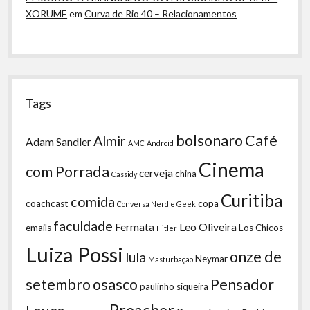
XORUME
em
Curva de Rio 40 – Relacionamentos
Tags
bolsonaro
Café
Almir
Adam Sandler
AMC
Android
Cinema
com Porrada
cerveja
china
Cassidy
Curitiba
comida
coachcast
copa
Conversa Nerd e Geek
faculdade
Fermata
Leo Oliveira
emails
Los Chicos
Hitler
Luiza Possi
onze de
lula
Neymar
Masturbação
setembro
osasco
Pensador
paulinho siqueira
Preacher