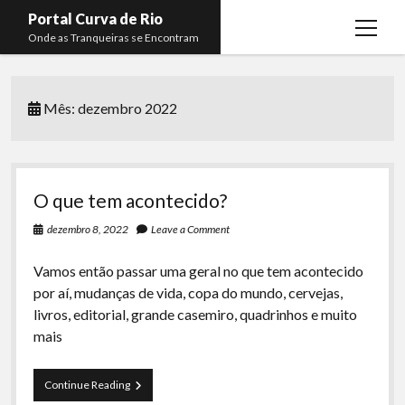
Portal Curva de Rio
open
Onde as Tranqueiras se Encontram
menu
Podcasts
open
menu
Mês:
dezembro 2022
Membros
Curva de Rio
open
menu
Curva Belas Artes
Almir Ribeiro
twitter
facebook
instagram
youtube
rss
email
telegram
Curva Classics
Felype Silva
O que tem acontecido?
Komos
Lucas Oliveira
dezembro 8, 2022
Leave a Comment
La Siesta Podcast
Kaique Xavier
Vamos então passar uma geral no que tem acontecido
Boca do Lixo
Mateus Mantoan
por aí, mudanças de vida, copa do mundo, cervejas,
livros, editorial, grande casemiro, quadrinhos e muito
Rachão na Beira do RIo
Rafael Almeida
mais
Arquivo CDR
Papo Tranqueira
O
Continue Reading
que