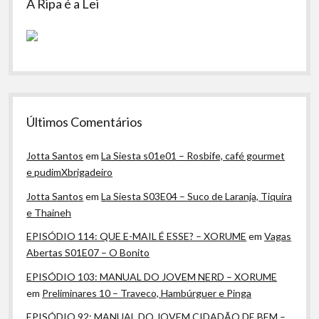
A Ripa é a Lei
Últimos Comentários
Jotta Santos
em
La Siesta s01e01 – Rosbife, café gourmet
e pudimXbrigadeiro
Jotta Santos
em
La Siesta S03E04 – Suco de Laranja, Tiquira
e Thaineh
EPISÓDIO 114: QUE E-MAIL É ESSE? – XORUME
em
Vagas
Abertas S01E07 – O Bonito
EPISÓDIO 103: MANUAL DO JOVEM NERD – XORUME
em
Preliminares 10 – Traveco, Hambúrguer e Pinga
EPISÓDIO 92: MANUAL DO JOVEM CIDADÃO DE BEM –