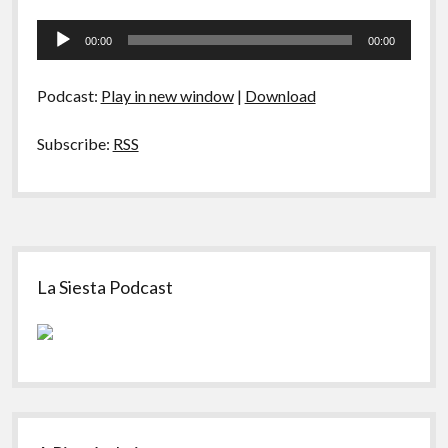
A Ripa É a Lei
tem
Tocador
acontecido?
Especiais
00:00
00:00
de
áudio
Preliminares
Podcast:
Play in new window
|
Download
Subscribe:
RSS
Sidebar
La Siesta Podcast