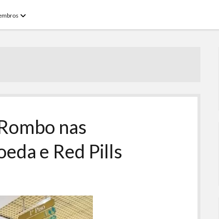
open
embros
menu
 Rombo nas
eda e Red Pills