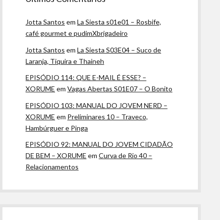
Jotta Santos
em
La Siesta s01e01 – Rosbife,
café gourmet e pudimXbrigadeiro
Jotta Santos
em
La Siesta S03E04 – Suco de
Laranja, Tiquira e Thaineh
EPISÓDIO 114: QUE E-MAIL É ESSE? –
XORUME
em
Vagas Abertas S01E07 – O Bonito
EPISÓDIO 103: MANUAL DO JOVEM NERD –
XORUME
em
Preliminares 10 – Traveco,
Hambúrguer e Pinga
EPISÓDIO 92: MANUAL DO JOVEM CIDADÃO
DE BEM – XORUME
em
Curva de Rio 40 –
Relacionamentos