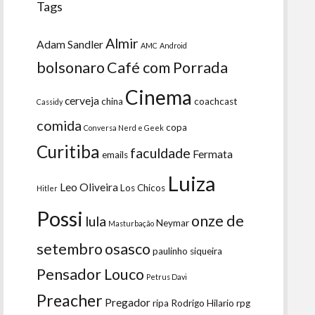
Tags
Almir
Adam Sandler
AMC
Android
bolsonaro
Café com Porrada
Cinema
cerveja
china
coachcast
Cassidy
comida
copa
Conversa Nerd e Geek
Curitiba
faculdade
Fermata
emails
Luiza
Leo Oliveira
Los Chicos
Hitler
Possi
onze de
lula
Neymar
Masturbação
setembro
osasco
paulinho siqueira
Pensador Louco
Petrus Davi
Preacher
Pregador
ripa
Rodrigo Hilario
rpg