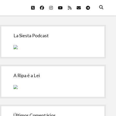
twitter
facebook
instagram
youtube
rss
email
telegram
Sidebar
La Siesta Podcast
A Ripa é a Lei
Últimos Comentários