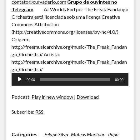
contato@curvaderio.com
Grupo de ouvintes no
A Ripa É a Lei
Telegram
At Worlds End por The Freak Fandango
Especiais
Orchestra está licenciada sob uma licença Creative
Commons Attribution
Preliminares
(http://creativecommons.org/licenses/by-nc/4.0/)
Origem:
http://freemusicarchive.org/music/The_Freak_Fandan
go_Orchestra/ Artista:
http://freemusicarchive.org/music/The_Freak_Fandan
go_Orchestra/
Tocador
00:00
00:00
de
áudio
Podcast:
Play in new window
|
Download
Subscribe:
RSS
Categories:
Felype Silva
Mateus Mantoan
Papo