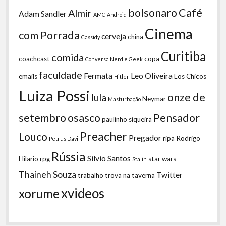
bolsonaro
Café
Almir
Adam Sandler
AMC
Android
Cinema
com Porrada
cerveja
china
Cassidy
Curitiba
comida
coachcast
copa
Conversa Nerd e Geek
faculdade
Fermata
Leo Oliveira
emails
Los Chicos
Hitler
Luiza Possi
onze de
lula
Neymar
Masturbação
setembro
osasco
Pensador
paulinho siqueira
Preacher
Louco
Pregador
ripa
Rodrigo
Petrus Davi
Rússia
Silvio Santos
Hilario
rpg
star wars
Stalin
Thaineh Souza
Twitter
trabalho
trova na taverna
xvideos
xorume