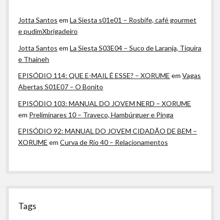
Jotta Santos
em
La Siesta s01e01 – Rosbife, café gourmet
e pudimXbrigadeiro
Jotta Santos
em
La Siesta S03E04 – Suco de Laranja, Tiquira
e Thaineh
EPISÓDIO 114: QUE E-MAIL É ESSE? – XORUME
em
Vagas
Abertas S01E07 – O Bonito
EPISÓDIO 103: MANUAL DO JOVEM NERD – XORUME
em
Preliminares 10 – Traveco, Hambúrguer e Pinga
EPISÓDIO 92: MANUAL DO JOVEM CIDADÃO DE BEM –
XORUME
em
Curva de Rio 40 – Relacionamentos
Tags