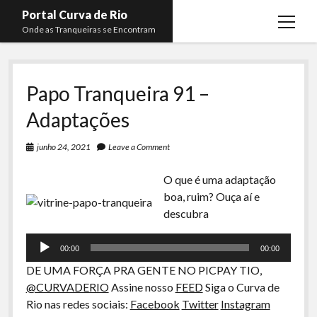
Portal Curva de Rio
open
Onde as Tranqueiras se Encontram
menu
Podcasts
open
menu
Papo Tranqueira 91 –
Membros
Curva de Rio
open
menu
Adaptações
Curva Belas Artes
Almir Ribeiro
twitter
facebook
instagram
youtube
rss
email
telegram
Curva Classics
Felype Silva
junho 24, 2021
Leave a Comment
Komos
Lucas Oliveira
O que é uma adaptação
La Siesta Podcast
Kaique Xavier
boa, ruim? Ouça aí e
Tocador
descubra
Boca do Lixo
Mateus Mantoan
de
Rachão na Beira do RIo
áudio
Rafael Almeida
00:00
00:00
DE UMA FORÇA PRA GENTE NO PICPAY TIO,
Arquivo CDR
@CURVADERIO
Assine nosso
FEED
Siga o Curva de
Papo Tranqueira
Rio nas redes sociais:
Facebook
Twitter
Instagram