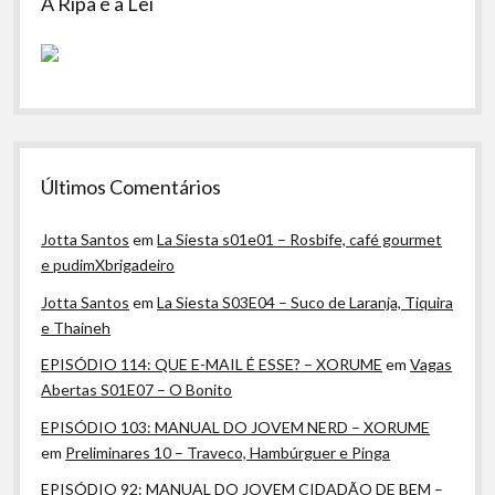
A Ripa é a Lei
Últimos Comentários
Jotta Santos
em
La Siesta s01e01 – Rosbife, café gourmet
e pudimXbrigadeiro
Jotta Santos
em
La Siesta S03E04 – Suco de Laranja, Tiquira
e Thaineh
EPISÓDIO 114: QUE E-MAIL É ESSE? – XORUME
em
Vagas
Abertas S01E07 – O Bonito
EPISÓDIO 103: MANUAL DO JOVEM NERD – XORUME
em
Preliminares 10 – Traveco, Hambúrguer e Pinga
EPISÓDIO 92: MANUAL DO JOVEM CIDADÃO DE BEM –