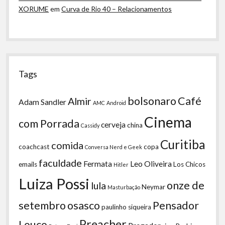
XORUME
em
Curva de Rio 40 – Relacionamentos
Tags
bolsonaro
Café
Almir
Adam Sandler
AMC
Android
Cinema
com Porrada
cerveja
china
Cassidy
Curitiba
comida
coachcast
copa
Conversa Nerd e Geek
faculdade
Fermata
Leo Oliveira
emails
Los Chicos
Hitler
Luiza Possi
onze de
lula
Neymar
Masturbação
setembro
osasco
Pensador
paulinho siqueira
Preacher
Louco