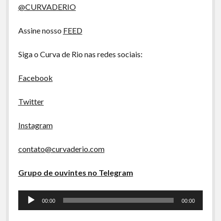
A Ripa É a Lei
@CURVADERIO
Especiais
Assine nosso
FEED
Preliminares
Siga o Curva de Rio nas redes sociais:
Facebook
Twitter
Instagram
contato@curvaderio.com
Grupo de ouvintes no Telegram
Tocador
00:00
00:00
de
áudio