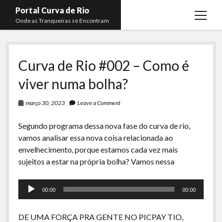
Portal Curva de Rio
open
Onde as Tranqueiras se Encontram
menu
Podcasts
open
menu
Curva de Rio #002 – Como é
Membros
Curva de Rio
open
menu
viver numa bolha?
Curva Belas Artes
Almir Ribeiro
twitter
facebook
instagram
youtube
rss
email
telegram
Curva Classics
Felype Silva
março 30, 2023
Leave a Comment
Komos
Lucas Oliveira
Segundo programa dessa nova fase do curva de rio,
La Siesta Podcast
vamos analisar essa nova coisa relacionada ao
Kaique Xavier
envelhecimento, porque estamos cada vez mais
Boca do Lixo
Mateus Mantoan
sujeitos a estar na própria bolha? Vamos nessa
Rachão na Beira do RIo
Rafael Almeida
Tocador
Arquivo CDR
00:00
00:00
de
áudio
Papo Tranqueira
DE UMA FORÇA PRA GENTE NO PICPAY TIO,