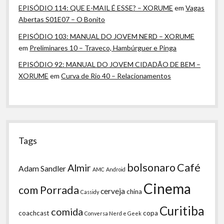
EPISÓDIO 114: QUE E-MAIL É ESSE? – XORUME
em
Vagas
Abertas S01E07 – O Bonito
EPISÓDIO 103: MANUAL DO JOVEM NERD – XORUME
em
Preliminares 10 – Traveco, Hambúrguer e Pinga
EPISÓDIO 92: MANUAL DO JOVEM CIDADÃO DE BEM –
XORUME
em
Curva de Rio 40 – Relacionamentos
Tags
bolsonaro
Café
Almir
Adam Sandler
AMC
Android
Cinema
com Porrada
cerveja
china
Cassidy
Curitiba
comida
coachcast
copa
Conversa Nerd e Geek