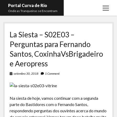
Portal Curva de Rio
open
Onde as Tranqueiras se Encontram
menu
Podcasts
open
menu
La Siesta – S02E03 –
Membros
Curva de Rio
open
menu
Perguntas para Fernando
Curva Belas Artes
Almir Ribeiro
twitter
facebook
instagram
youtube
rss
email
telegram
Santos, CoxinhaVsBrigadeiro
Curva Classics
Felype Silva
e Aeropress
Komos
Lucas Oliveira
La Siesta Podcast
Kaique Xavier
setembro 30, 2018
1 Comment
Boca do Lixo
Mateus Mantoan
Rachão na Beira do RIo
Rafael Almeida
Na siesta de hoje, vamos continuar com a segunda
Arquivo CDR
parte do Bastidores com o Fernando Santos,
Papo Tranqueira
respondendo perguntas dos ouvintes acerca do mundo
da cerveja artesanal. Vamos ter um doce batalha muito