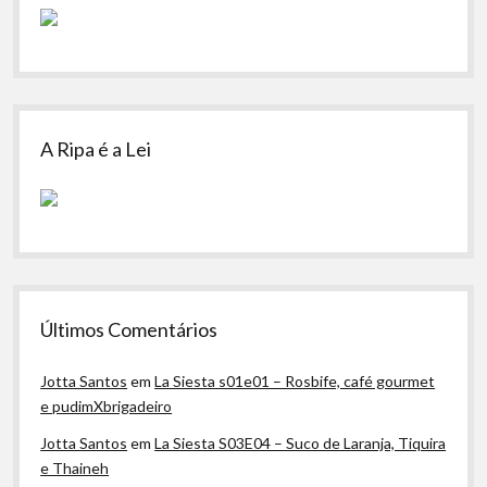
A Ripa é a Lei
Últimos Comentários
Jotta Santos
em
La Siesta s01e01 – Rosbife, café gourmet
e pudimXbrigadeiro
Jotta Santos
em
La Siesta S03E04 – Suco de Laranja, Tiquira
e Thaineh