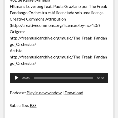
Hitmans Lovesong feat. Paola Graziano por The Freak
Fandango Orchestra está licenciada sob uma licença
Creative Commons Attribution
(http://creativecommons.org/licenses/by-nc/4.0/)
Origem:
http://freemusicarchive.org/music/The_Freak_Fandan
go_Orchestra/
Artista:
http://freemusicarchive.org/music/The_Freak_Fandan
go_Orchestra/
Tocador
00:00
00:00
de
áudio
Podcast:
Play in new window
|
Download
Subscribe:
RSS