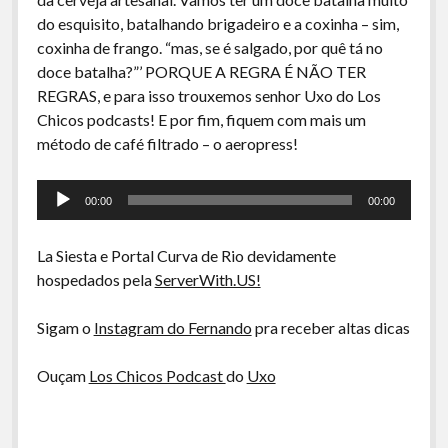
A Ripa É a Lei
do esquisito, batalhando brigadeiro e a coxinha – sim,
Especiais
coxinha de frango. “mas, se é salgado, por quê tá no
doce batalha?”’ PORQUE A REGRA É NÃO TER
Preliminares
REGRAS, e para isso trouxemos senhor Uxo do Los
Chicos podcasts! E por fim, fiquem com mais um
método de café filtrado – o aeropress!
Tocador
00:00
00:00
de
áudio
La Siesta e Portal Curva de Rio devidamente
hospedados pela
ServerWith.US!
Sigam o
Instagram do Fernando
pra receber altas dicas
Ouçam
Los Chicos Podcast
do
Uxo