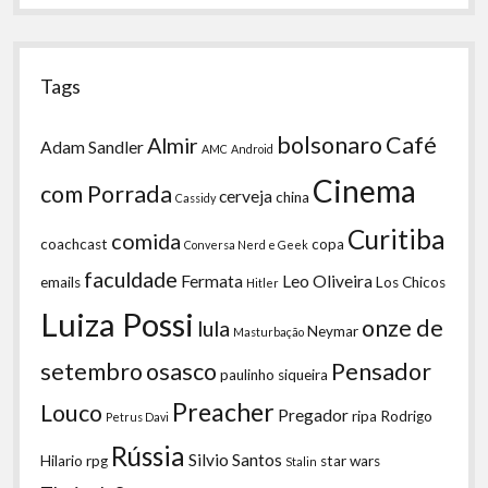
Tags
bolsonaro
Café
Almir
Adam Sandler
AMC
Android
Cinema
com Porrada
cerveja
china
Cassidy
Curitiba
comida
coachcast
copa
Conversa Nerd e Geek
faculdade
Fermata
Leo Oliveira
emails
Los Chicos
Hitler
Luiza Possi
onze de
lula
Neymar
Masturbação
setembro
osasco
Pensador
paulinho siqueira
Preacher
Louco
Pregador
ripa
Rodrigo
Petrus Davi
Rússia
Silvio Santos
Hilario
rpg
star wars
Stalin