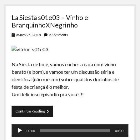
La Siesta s01e03 – Vinho e
BranquinhoXNegrinho
março 25, 2018
2 Comments
Na Siesta de hoje, vamos encher a cara com vinho
barato (e bom), e vamos ter um discussão séria e
científica (não mesmo) sobre qual dos docinhos de
festa de criança é o melhor.
Um delicioso episódio pra vocês!!
La
Continue Reading
Siesta
s01e03
Tocador
–
00:00
00:00
Vinho
de
e