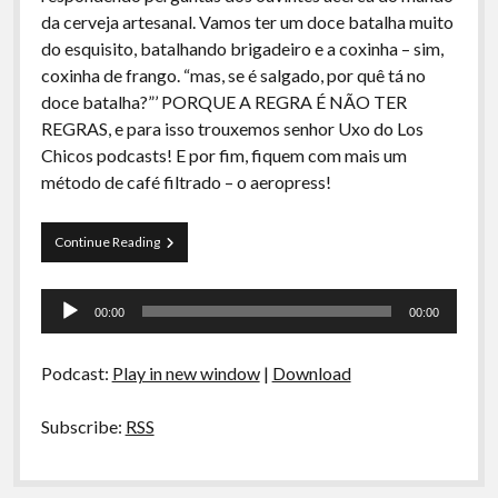
A Ripa É a Lei
da cerveja artesanal. Vamos ter um doce batalha muito
do esquisito, batalhando brigadeiro e a coxinha – sim,
Especiais
coxinha de frango. “mas, se é salgado, por quê tá no
Preliminares
doce batalha?”’ PORQUE A REGRA É NÃO TER
REGRAS, e para isso trouxemos senhor Uxo do Los
Chicos podcasts! E por fim, fiquem com mais um
método de café filtrado – o aeropress!
La
Continue Reading
Siesta
–
Tocador
S02E03
00:00
00:00
–
de
Perguntas
áudio
para
Podcast:
Play in new window
|
Download
Fernando
Santos,
CoxinhaVsBrigadeiro
Subscribe:
RSS
e
Aeropress