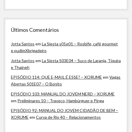
Últimos Comentários
Jotta Santos
em
La Siesta s01e01 – Rosbife, café gourmet
e pudimXbrigadeiro
Jotta Santos
em
La Siesta S03E04 – Suco de Laranja, Tiquira
e Thaineh
EPISÓDIO 114: QUE E-MAIL É ESSE? – XORUME
em
Vagas
Abertas S01E07 – O Bonito
EPISÓDIO 103: MANUAL DO JOVEM NERD – XORUME
em
Preliminares 10 – Traveco, Hambúrguer e Pinga
EPISÓDIO 92: MANUAL DO JOVEM CIDADÃO DE BEM –
XORUME
em
Curva de Rio 40 – Relacionamentos