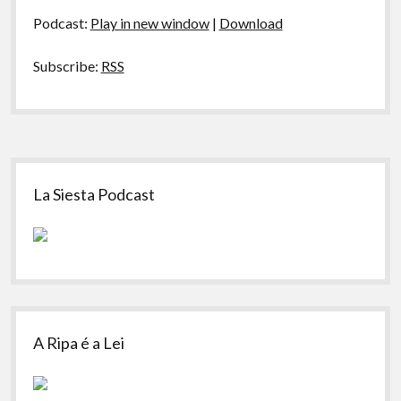
áudio
BranquinhoXNegrinho
Podcast:
Play in new window
|
Download
Subscribe:
RSS
Sidebar
La Siesta Podcast
A Ripa é a Lei