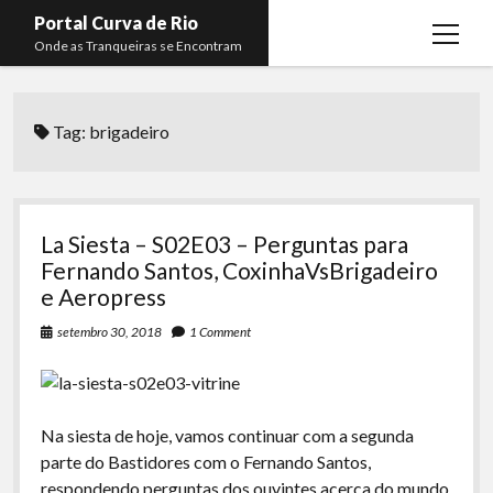
Portal Curva de Rio
open
Onde as Tranqueiras se Encontram
menu
Podcasts
open
menu
Tag:
brigadeiro
Membros
Curva de Rio
open
menu
Curva Belas Artes
Almir Ribeiro
twitter
facebook
instagram
youtube
rss
email
telegram
Curva Classics
Felype Silva
La Siesta – S02E03 – Perguntas para
Komos
Lucas Oliveira
Fernando Santos, CoxinhaVsBrigadeiro
e Aeropress
La Siesta Podcast
Kaique Xavier
setembro 30, 2018
1 Comment
Boca do Lixo
Mateus Mantoan
Rachão na Beira do RIo
Rafael Almeida
Arquivo CDR
Na siesta de hoje, vamos continuar com a segunda
parte do Bastidores com o Fernando Santos,
Papo Tranqueira
respondendo perguntas dos ouvintes acerca do mundo