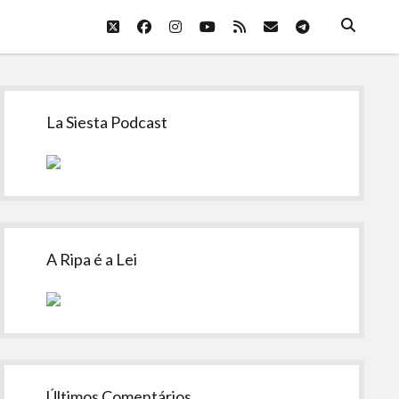
twitter
facebook
instagram
youtube
rss
email
telegram
Sidebar
La Siesta Podcast
A Ripa é a Lei
Últimos Comentários