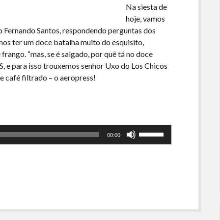
Na siesta de
hoje, vamos
o Fernando Santos, respondendo perguntas dos
mos ter um doce batalha muito do esquisito,
 frango. “mas, se é salgado, por quê tá no doce
 para isso trouxemos senhor Uxo do Los Chicos
 café filtrado – o aeropress!
Use
00:00
as
setas
para
cima
ou
para
baixo