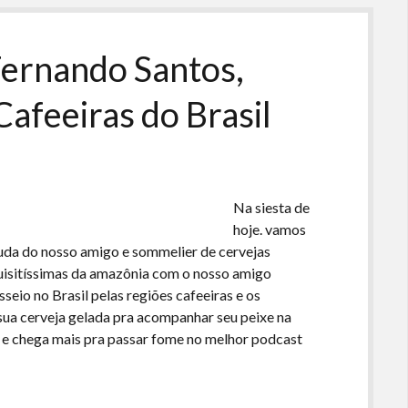
para
aumentar
ou
Fernando Santos,
diminuir
o
afeeiras do Brasil
volume.
Na siesta de
hoje. vamos
juda do nosso amigo e sommelier de cervejas
uisitíssimas da amazônia com o nosso amigo
eio no Brasil pelas regiões cafeeiras e os
 sua cerveja gelada pra acompanhar seu peixe na
o e chega mais pra passar fome no melhor podcast