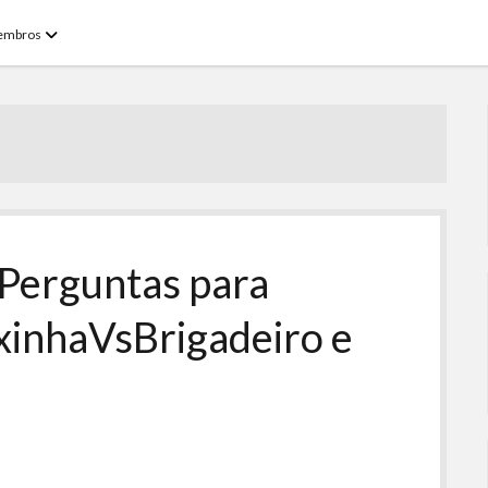
open
embros
menu
 Perguntas para
xinhaVsBrigadeiro e