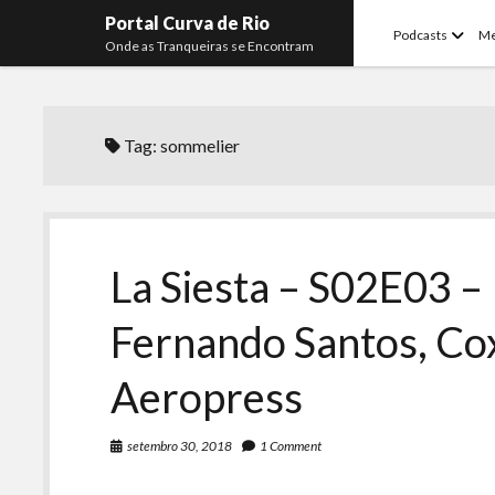
Portal Curva de Rio
open
Podcasts
M
Onde as Tranqueiras se Encontram
menu
Tag:
sommelier
La Siesta – S02E03 –
Fernando Santos, Co
Aeropress
setembro 30, 2018
1 Comment