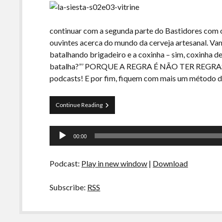
continuar com a segunda parte do Bastidores com 
ouvintes acerca do mundo da cerveja artesanal. Va
batalhando brigadeiro e a coxinha – sim, coxinha de
batalha?”’ PORQUE A REGRA É NÃO TER REGRAS, e
podcasts! E por fim, fiquem com mais um método de
La
Continue Reading
Siesta
–
Tocador
S02E03
00:00
–
de
Perguntas
áudio
para
Podcast:
Play in new window
|
Download
Fernando
Santos,
CoxinhaVsBrigadeiro
Subscribe:
RSS
e
Aeropress