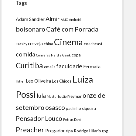
Tags
Almir
Adam Sandler
AMC
Android
bolsonaro
Café com Porrada
Cinema
cerveja
china
coachcast
Cassidy
comida
copa
Conversa Nerd e Geek
Curitiba
faculdade
Fermata
emails
Luiza
Leo Oliveira
Los Chicos
Hitler
Possi
onze de
lula
Neymar
Masturbação
setembro
osasco
paulinho siqueira
Pensador Louco
Petrus Davi
Preacher
Pregador
ripa
Rodrigo Hilario
rpg