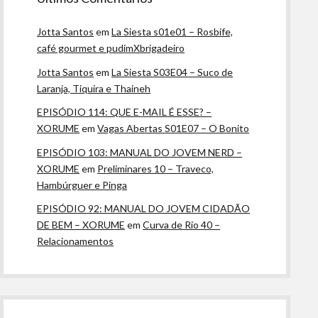
Jotta Santos
em
La Siesta s01e01 – Rosbife,
café gourmet e pudimXbrigadeiro
Jotta Santos
em
La Siesta S03E04 – Suco de
Laranja, Tiquira e Thaineh
EPISÓDIO 114: QUE E-MAIL É ESSE? –
XORUME
em
Vagas Abertas S01E07 – O Bonito
EPISÓDIO 103: MANUAL DO JOVEM NERD –
XORUME
em
Preliminares 10 – Traveco,
Hambúrguer e Pinga
EPISÓDIO 92: MANUAL DO JOVEM CIDADÃO
DE BEM – XORUME
em
Curva de Rio 40 –
Relacionamentos