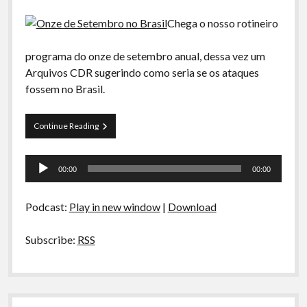
Chega o nosso rotineiro
programa do onze de setembro anual, dessa vez um
Arquivos CDR sugerindo como seria se os ataques
fossem no Brasil.
Arquivos
Continue Reading
CDR
05
Tocador
–
00:00
00:00
Onze
de
de
áudio
Setembro
Podcast:
Play in new window
|
Download
no
Brasil
Subscribe:
RSS