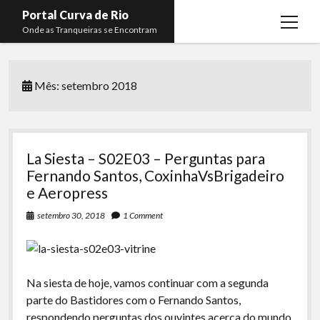
Portal Curva de Rio
open
Onde as Tranqueiras se Encontram
menu
Podcasts
open
menu
Mês:
setembro 2018
Membros
Curva de Rio
open
menu
Curva Belas Artes
Almir Ribeiro
twitter
facebook
instagram
youtube
rss
email
telegram
Curva Classics
Felype Silva
La Siesta – S02E03 – Perguntas para
Komos
Lucas Oliveira
Fernando Santos, CoxinhaVsBrigadeiro
e Aeropress
La Siesta Podcast
Kaique Xavier
setembro 30, 2018
1 Comment
Boca do Lixo
Mateus Mantoan
Rachão na Beira do RIo
Rafael Almeida
Arquivo CDR
Na siesta de hoje, vamos continuar com a segunda
parte do Bastidores com o Fernando Santos,
Papo Tranqueira
respondendo perguntas dos ouvintes acerca do mundo