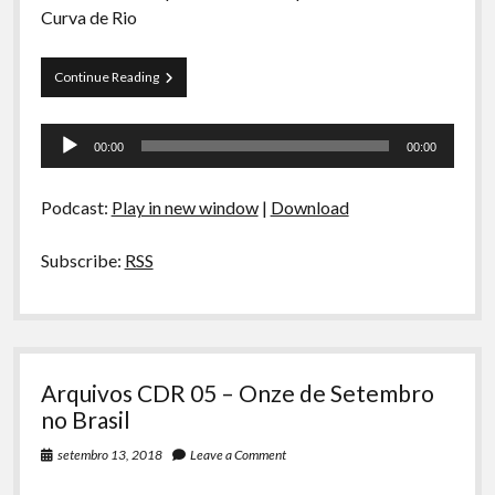
Curva de Rio
Preliminares
Continue Reading
21
–
Tocador
Táxi
00:00
00:00
em
de
Parati,
áudio
Hotéis
Podcast:
Play in new window
|
Download
e
a
Peituda
Subscribe:
RSS
de
Olho
Grande
Arquivos CDR 05 – Onze de Setembro
no Brasil
setembro 13, 2018
Leave a Comment