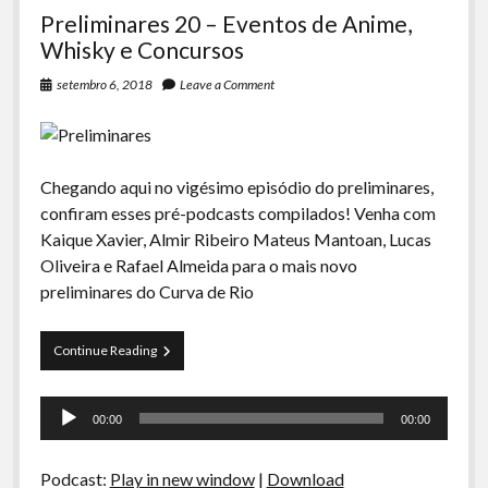
Preliminares 20 – Eventos de Anime,
Whisky e Concursos
setembro 6, 2018
Leave a Comment
Chegando aqui no vigésimo episódio do preliminares,
confiram esses pré-podcasts compilados! Venha com
Kaique Xavier, Almir Ribeiro Mateus Mantoan, Lucas
Oliveira e Rafael Almeida para o mais novo
preliminares do Curva de Rio
Preliminares
Continue Reading
20
–
Tocador
Eventos
00:00
00:00
de
de
Anime,
áudio
Whisky
Podcast:
Play in new window
|
Download
e