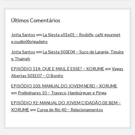
Últimos Comentários
Jotta Santos
em
La Siesta s01e01 – Rosbife, café gourmet
e pudimXbrigadeiro
Jotta Santos
em
La Siesta S03E04 – Suco de Laranja, Tiquira
e Thaineh
EPISÓDIO 114: QUE E-MAIL É ESSE? – XORUME
em
Vagas
Abertas S01E07 – O Bonito
EPISÓDIO 103: MANUAL DO JOVEM NERD – XORUME
em
Preliminares 10 – Traveco, Hambúrguer e Pinga
EPISÓDIO 92: MANUAL DO JOVEM CIDADÃO DE BEM –
XORUME
em
Curva de Rio 40 – Relacionamentos