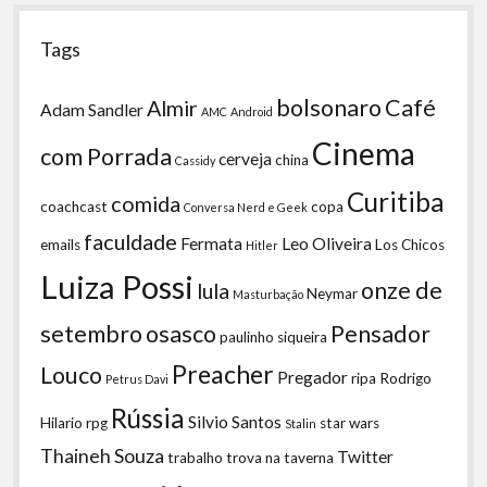
Tags
bolsonaro
Café
Almir
Adam Sandler
AMC
Android
Cinema
com Porrada
cerveja
china
Cassidy
Curitiba
comida
coachcast
copa
Conversa Nerd e Geek
faculdade
Fermata
Leo Oliveira
emails
Los Chicos
Hitler
Luiza Possi
onze de
lula
Neymar
Masturbação
setembro
osasco
Pensador
paulinho siqueira
Preacher
Louco
Pregador
ripa
Rodrigo
Petrus Davi
Rússia
Silvio Santos
Hilario
rpg
star wars
Stalin
Thaineh Souza
Twitter
trabalho
trova na taverna