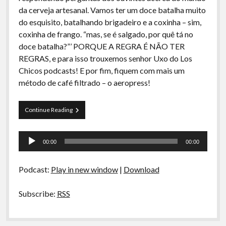
A Ripa É a Lei
da cerveja artesanal. Vamos ter um doce batalha muito
do esquisito, batalhando brigadeiro e a coxinha – sim,
Especiais
coxinha de frango. “mas, se é salgado, por quê tá no
Preliminares
doce batalha?”’ PORQUE A REGRA É NÃO TER
REGRAS, e para isso trouxemos senhor Uxo do Los
Chicos podcasts! E por fim, fiquem com mais um
método de café filtrado – o aeropress!
La
Continue Reading
Siesta
–
Tocador
S02E03
00:00
00:00
–
de
Perguntas
áudio
para
Podcast:
Play in new window
|
Download
Fernando
Santos,
CoxinhaVsBrigadeiro
Subscribe:
RSS
e
Aeropress