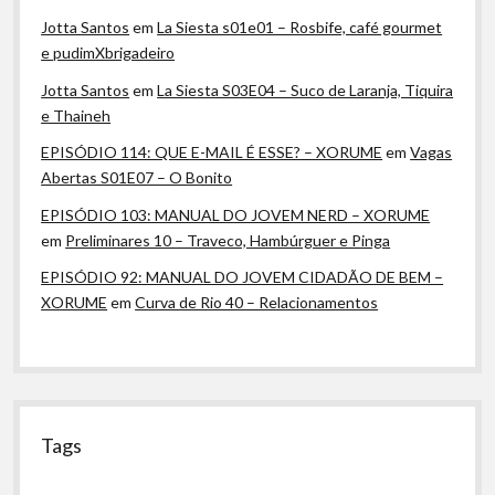
Jotta Santos
em
La Siesta s01e01 – Rosbife, café gourmet
e pudimXbrigadeiro
Jotta Santos
em
La Siesta S03E04 – Suco de Laranja, Tiquira
e Thaineh
EPISÓDIO 114: QUE E-MAIL É ESSE? – XORUME
em
Vagas
Abertas S01E07 – O Bonito
EPISÓDIO 103: MANUAL DO JOVEM NERD – XORUME
em
Preliminares 10 – Traveco, Hambúrguer e Pinga
EPISÓDIO 92: MANUAL DO JOVEM CIDADÃO DE BEM –
XORUME
em
Curva de Rio 40 – Relacionamentos
Tags