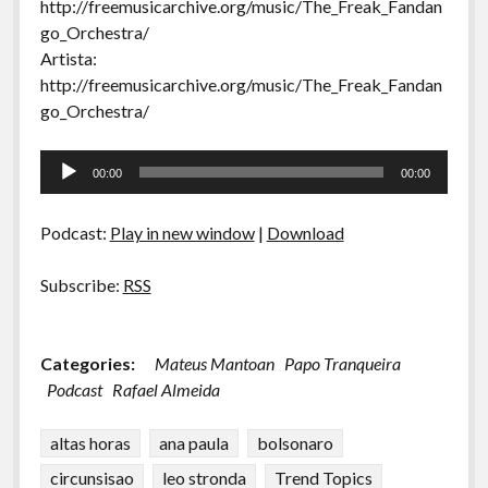
http://freemusicarchive.org/music/The_Freak_Fandan
go_Orchestra/
Artista:
http://freemusicarchive.org/music/The_Freak_Fandan
go_Orchestra/
Tocador
00:00
00:00
de
áudio
Podcast:
Play in new window
|
Download
Subscribe:
RSS
Categories:
Mateus Mantoan
Papo Tranqueira
Podcast
Rafael Almeida
altas horas
ana paula
bolsonaro
circunsisao
leo stronda
Trend Topics