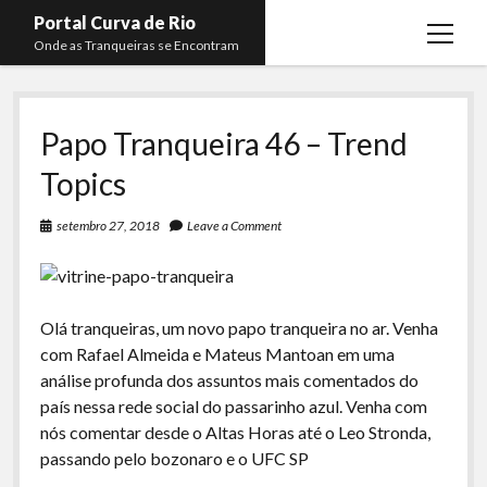
Portal Curva de Rio
open
Onde as Tranqueiras se Encontram
menu
Podcasts
open
menu
Papo Tranqueira 46 – Trend
Membros
Curva de Rio
open
menu
Topics
Curva Belas Artes
Almir Ribeiro
twitter
facebook
instagram
youtube
rss
email
telegram
Curva Classics
Felype Silva
setembro 27, 2018
Leave a Comment
Komos
Lucas Oliveira
La Siesta Podcast
Kaique Xavier
Olá tranqueiras, um novo papo tranqueira no ar. Venha
Boca do Lixo
Mateus Mantoan
com Rafael Almeida e Mateus Mantoan em uma
Rachão na Beira do RIo
análise profunda dos assuntos mais comentados do
Rafael Almeida
país nessa rede social do passarinho azul. Venha com
Arquivo CDR
nós comentar desde o Altas Horas até o Leo Stronda,
Papo Tranqueira
passando pelo bozonaro e o UFC SP