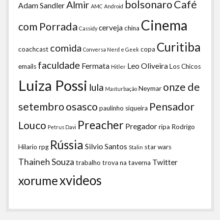
bolsonaro
Café
Almir
Adam Sandler
AMC
Android
Cinema
com Porrada
cerveja
china
Cassidy
Curitiba
comida
coachcast
copa
Conversa Nerd e Geek
faculdade
Fermata
Leo Oliveira
emails
Los Chicos
Hitler
Luiza Possi
onze de
lula
Neymar
Masturbação
setembro
osasco
Pensador
paulinho siqueira
Preacher
Louco
Pregador
ripa
Rodrigo
Petrus Davi
Rússia
Silvio Santos
Hilario
rpg
star wars
Stalin
Thaineh Souza
Twitter
trabalho
trova na taverna
xvideos
xorume