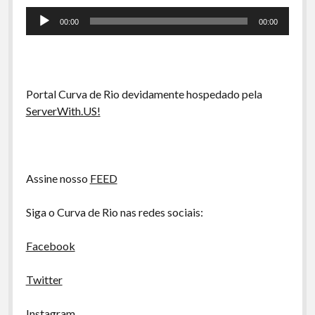
A Ripa É a Lei
Tocador
00:00
00:00
de
Especiais
áudio
Preliminares
Portal Curva de Rio devidamente hospedado pela
ServerWith.US!
Assine nosso
FEED
Siga o Curva de Rio nas redes sociais:
Facebook
Twitter
Instagram