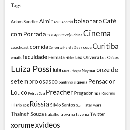
Tags
bolsonaro
Café
Almir
Adam Sandler
AMC
Android
Cinema
com Porrada
cerveja
china
Cassidy
Curitiba
comida
coachcast
copa
Conversa Nerd e Geek
faculdade
Fermata
Leo Oliveira
emails
Los Chicos
Hitler
Luiza Possi
onze de
lula
Neymar
Masturbação
setembro
osasco
Pensador
paulinho siqueira
Preacher
Louco
Pregador
ripa
Rodrigo
Petrus Davi
Rússia
Silvio Santos
Hilario
rpg
star wars
Stalin
Thaineh Souza
Twitter
trabalho
trova na taverna
xvideos
xorume