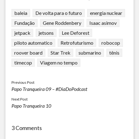
baleia
De volta para o futuro
energia nuclear
Fundação
Gene Roddenbery
Isaac asimov
jetpack
jetsons
Lee Deforest
piloto automatico
Retrofuturismo
robocop
roover board
Star Trek
submarino
tênis
timecop
Viagem no tempo
Previous Post
Papo Tranqueira 09 – #DiaDoPodcast
Next Post
Papo Tranqueira 10
3 Comments