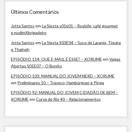
Últimos Comentários
Jotta Santos
em
La Siesta s01e01 – Rosbife, café gourmet
e pudimXbrigadeiro
Jotta Santos
em
La Siesta S03E04 – Suco de Laranja, Tiquira
e Thaineh
EPISÓDIO 114: QUE E-MAIL É ESSE? – XORUME
em
Vagas
Abertas S01E07 – O Bonito
EPISÓDIO 103: MANUAL DO JOVEM NERD – XORUME
em
Preliminares 10 – Traveco, Hambúrguer e Pinga
EPISÓDIO 92: MANUAL DO JOVEM CIDADÃO DE BEM –
XORUME
em
Curva de Rio 40 – Relacionamentos