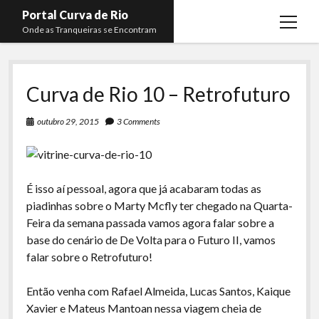
Portal Curva de Rio
open
Onde as Tranqueiras se Encontram
menu
Podcasts
open
menu
Curva de Rio 10 – Retrofuturo
Membros
Curva de Rio
open
menu
Curva Belas Artes
Almir Ribeiro
outubro 29, 2015
3 Comments
twitter
facebook
instagram
youtube
rss
email
telegram
Curva Classics
Felype Silva
Komos
Lucas Oliveira
É isso aí pessoal, agora que já acabaram todas as
La Siesta Podcast
Kaique Xavier
piadinhas sobre o Marty Mcfly ter chegado na Quarta-
Feira da semana passada vamos agora falar sobre a
Boca do Lixo
Mateus Mantoan
base do cenário de De Volta para o Futuro II, vamos
Rachão na Beira do RIo
Rafael Almeida
falar sobre o Retrofuturo!
Arquivo CDR
Então venha com Rafael Almeida, Lucas Santos, Kaique
Papo Tranqueira
Xavier e Mateus Mantoan nessa viagem cheia de