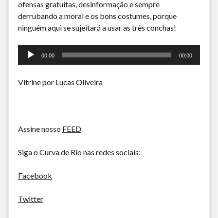
ofensas gratuitas, desinformação e sempre
A Ripa É a Lei
derrubando a moral e os bons costumes, porque
Especiais
ninguém aqui se sujeitará a usar as três conchas!
Preliminares
Tocador
00:00
00:00
de
áudio
Vitrine por Lucas Oliveira
Assine nosso
FEED
Siga o Curva de Rio nas redes sociais:
Facebook
Twitter