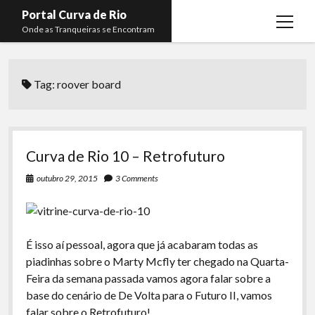
Portal Curva de Rio
open
Onde as Tranqueiras se Encontram
menu
Podcasts
open
menu
Tag:
roover board
Membros
Curva de Rio
open
menu
Curva Belas Artes
Almir Ribeiro
twitter
facebook
instagram
youtube
rss
email
telegram
Curva Classics
Felype Silva
Curva de Rio 10 – Retrofuturo
Komos
Lucas Oliveira
outubro 29, 2015
3 Comments
La Siesta Podcast
Kaique Xavier
Boca do Lixo
Mateus Mantoan
É isso aí pessoal, agora que já acabaram todas as
Rachão na Beira do RIo
Rafael Almeida
piadinhas sobre o Marty Mcfly ter chegado na Quarta-
Arquivo CDR
Feira da semana passada vamos agora falar sobre a
base do cenário de De Volta para o Futuro II, vamos
Papo Tranqueira
falar sobre o Retrofuturo!