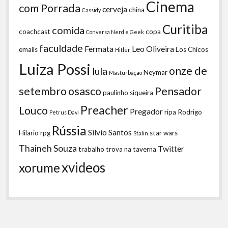
Cinema
com Porrada
cerveja
china
Cassidy
Curitiba
comida
coachcast
copa
Conversa Nerd e Geek
faculdade
Fermata
Leo Oliveira
emails
Los Chicos
Hitler
Luiza Possi
onze de
lula
Neymar
Masturbação
setembro
osasco
Pensador
paulinho siqueira
Preacher
Louco
Pregador
ripa
Rodrigo
Petrus Davi
Rússia
Silvio Santos
Hilario
rpg
star wars
Stalin
Thaineh Souza
Twitter
trabalho
trova na taverna
xvideos
xorume