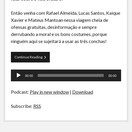
A Ripa É a Lei
Então venha com Rafael Almeida, Lucas Santos, Kaique
Especiais
Xavier e Mateus Mantoan nessa viagem cheia de
Preliminares
ofensas gratuitas, desinformação e sempre
derrubando a moral e os bons costumes, porque
ninguém aqui se sujeitará a usar as três conchas!
Curva
Continue Reading
de
Rio
Tocador
10
00:00
00:00
–
de
Retrofuturo
áudio
Podcast:
Play in new window
|
Download
Subscribe:
RSS