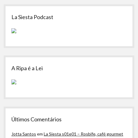
Sidebar
La Siesta Podcast
A Ripa é a Lei
Últimos Comentários
Jotta Santos
em
La Siesta s01e01 – Rosbife, café gourmet