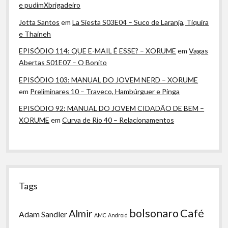
e pudimXbrigadeiro
Jotta Santos
em
La Siesta S03E04 – Suco de Laranja, Tiquira
e Thaineh
EPISÓDIO 114: QUE E-MAIL É ESSE? – XORUME
em
Vagas
Abertas S01E07 – O Bonito
EPISÓDIO 103: MANUAL DO JOVEM NERD – XORUME
em
Preliminares 10 – Traveco, Hambúrguer e Pinga
EPISÓDIO 92: MANUAL DO JOVEM CIDADÃO DE BEM –
XORUME
em
Curva de Rio 40 – Relacionamentos
Tags
bolsonaro
Café
Almir
Adam Sandler
AMC
Android